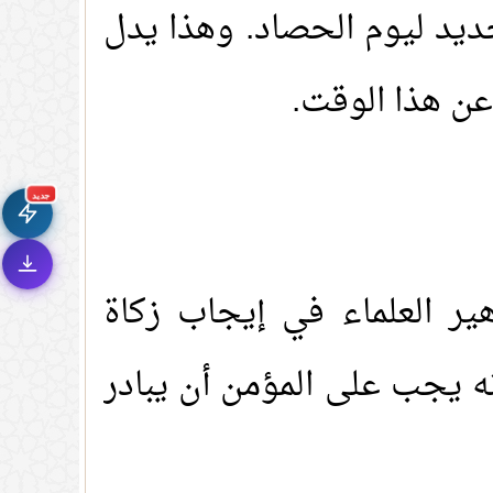
يد ليوم الحصاد. وهذا يدل
ن هذا الوقت.
🚀
جديد الموقع!
تعرف على أحدث المميزات
سرعة فائقة
⚡
تحميل أسرع بـ 3× من قبل
جديد
تصميم جديد كلياً
🎨
واجهة أكثر أناقة وسهولة
إشعارات ذكية
🔔
ير العلماء في إيجاب زكاة
تتابع كل جديد بخطوة واحدة
نه يجب على المؤمن أن يبادر