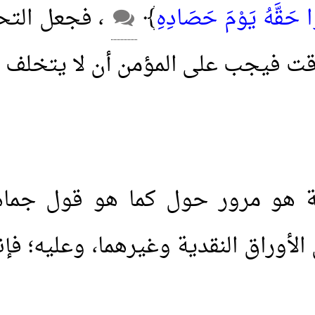
ا حَقَّهُ يَوْمَ حَصَادِهِ
﴾
، فجعل التحد
قت فيجب على المؤمن أن لا يتخلف ع
دية هو مرور حول كما هو قول جماه
 الأوراق النقدية وغيرهما، وعليه؛ فإ