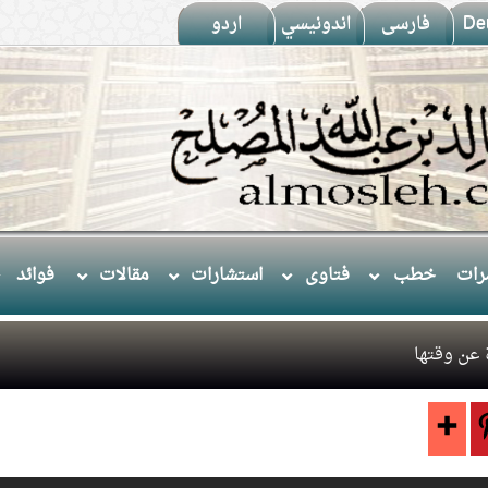
De
فارسى
اندونيسي
اردو
ات
خطب
فتاوى
استشارات
مقالات
فوائد
 عن وقتها