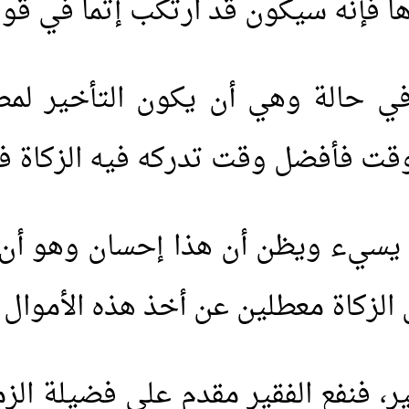
رها فإنه سيكون قد ارتكب إثماً في قو
في حالة وهي أن يكون التأخير لمصل
1.
هل يشعر الميت بمن حو
لوقت فأفضل وقت تدركه فيه الزكاة ف
2.
هل قولهم(تفاءلوا بال
 يسيء ويظن أن هذا إحسان وهو أن 
3.
لماذا خص الصدقة في قوله 
لَوْلا أَخَّرْتَنِي إِلَى أَجَلٍ قَرِيب
 الزكاة معطلين عن أخذ هذه الأموال 
4.
لبس الحذاء أثناء العمر
ير، فنفع الفقير مقدم على فضيلة الز
5.
هل الجن والشياطين يع