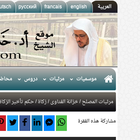
العربية
english
francais
русский
utsch
موسميات
مرئيات
دروس
محاضر
مرئيات المصلح
/
خزانة الفتاوى
/
زكاة
/ حكم تأخير الزكاة
مشاركة هذه الفقرة