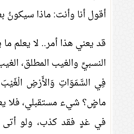
أقول أنا وأنت: ماذا سيكونُ 
قد يعني هذا أمر.. لا يعلم ما
النسبيِّ والغيب المطلق، الغيب ال
فِي السَّمَوَاتِ وَالأَرْضِ الْغَيْبَ إِلّ
ماضٍ؟ شيء مستقبلي، فلا يعلم
في غدٍ فقد كذب، ولو أتى بال