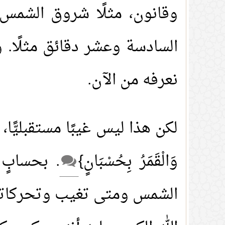
وقانون، مثلًا شروق الشمس 
السادسة وعشر دقائق مثلًا. و
نعرفه من الآن.
لكن هذا ليس غيبًا مستقبليًّا،
وَالْقَمَرُ بِحُسْبَانٍ}
. بحسابٍ
الشمس ومتى تغيب وتحركاتها،