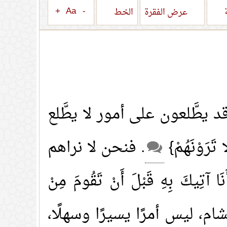
+
Aa
-
ة
عرض الفقرة
الخط
د يطَّلعون على أمور لا يطَّلع
تَرَوْنَهُمْ}
. فنحن لا نراهم
يكَ بِهِ قَبْلَ أَنْ تَقُومَ مِنْ
، ليس أمرًا يسيرًا وسهلًا،