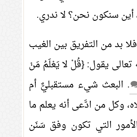
 أين سنكون نحن؟ لا ندري.
فلا بد من التفريق بين الغيب
لى يقول: {قُلْ لا يَعْلَمُ مَنْ
. البعث شيء مستقبليٌّ أم
 وكل من ادَّعى أنه يعلم ما
الأمور التي تكون وفق سَنَن