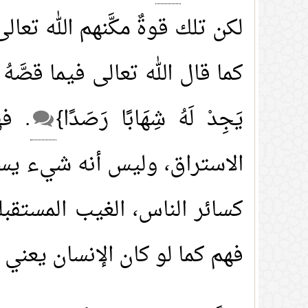
لكن تلك قوةٌ مكَّنهم الله تعا
كما قال الله تعالى فيما قصَّهُ في سورة
يَجِدْ لَهُ شِهَابًا رَصَدًا}
. ف
الاستراق، وليس أنه شيء يست
كسائر الناس، الغيب المستقبلي
فهم كما لو كان الإنسان يعني 