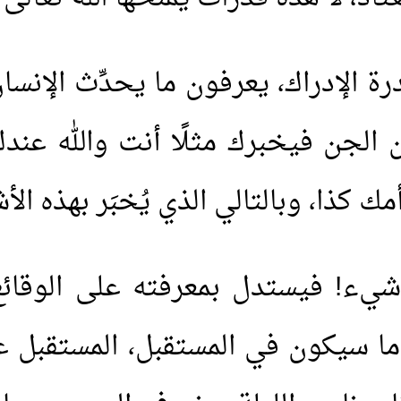
درة الإدراك، يعرفون ما يحدِّث الإنس
 الجن فيخبرك مثلًا أنت والله عن
مك كذا، وبالتالي الذي يُخبَر بهذه الأ
يء! فيستدل بمعرفته على الوقائع 
سيكون في المستقبل، المستقبل غير