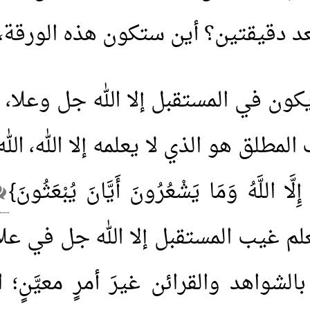
بعد دقيقتين؟ أين ستكون هذه الورقة،
 يكون في المستقبل إلا الله جل وعلا، 
مطلق هو الذي لا يعلمه إلا الله، الله تعا
َا اللَّهُ وَمَا يَشْعُرُونَ أَيَّانَ يُبْعَثُونَ}
 غيب المستقبل إلا الله جل في علاه،
شواهد والقرائن غيرَ أمرٍ معيَّنٍ؛ 