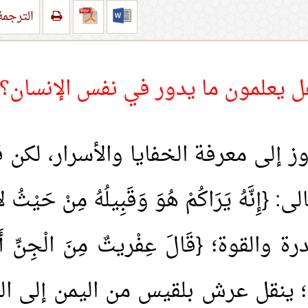
الترجم
 يعلمون ما يدور في نفس الإنسان؟
اوز إلى معرفة الخفايا والأسرار، لكن ق
نَّهُ يَرَاكُمْ هُوَ وَقَبِيلُهُ مِنْ حَيْثُ لا 
ة؛ {قَالَ عِفْريتٌ مِنَ الْجِنِّ أَنَا آتِ
 ينقل عرش بلقيس من اليمن إلى الشام