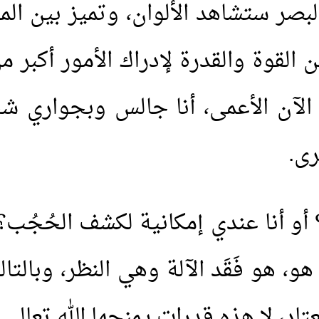
لبصر ستشاهد الألوان، وتميز بين ا
القوة والقدرة لإدراك الأمور أكبر من
الآن الأعمى، أنا جالس وبجواري شخ
رى.
 أو أنا عندي إمكانية لكشف الحُجُب؟!
و، هو فَقَد الآلة وهي النظر، وبالتال
اد، لا هذه قدرات يمنحها الله تعالى