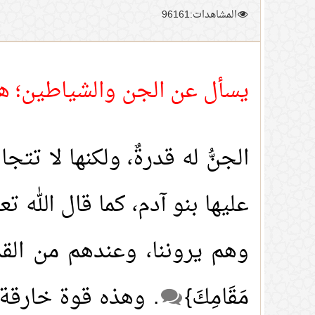
المشاهدات:96161
يسأل عن الجن والشياطين؛ هل
الجنُّ له قدرةٌ، ولكنها لا تتج
عليها بنو آدم، كما قال الله تعالى: {إِ
وهم يروننا، وعندهم من القدرة والقو
مَقَامِكَ}
. وهذه قوة خارقة؛