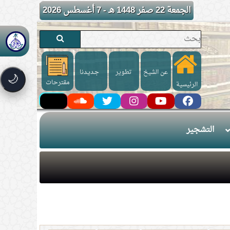
الجمعة 22 صفر 1448 هـ - 7 أغسطس 2026
عن الشيخ
تطوير
جـديـدنا
🌙
مقترحات
الرئيسية
التشجير