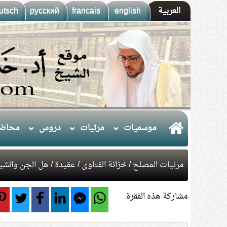
العربية
english
francais
русский
utsch
موسميات
مرئيات
دروس
محاضر
مرئيات المصلح
/
خزانة الفتاوى
/
عقيدة
/ هل الجن والشي
مشاركة هذه الفقرة