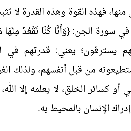
لى منها، فهذه القوة وهذه القدرة لا ت
 الجن: {وَأَنَّا كُنَّا نَقْعُدُ مِنْهَا مَقَاعِ
هم يسترقون؛ يعني: قدرتهم في 
طيعونه من قبل أنفسهم، ولذلك الغيب
 أو كسائر الخلق، لا يعلمه إلا الله، 
إدراك الإنسان بالمحيط به.