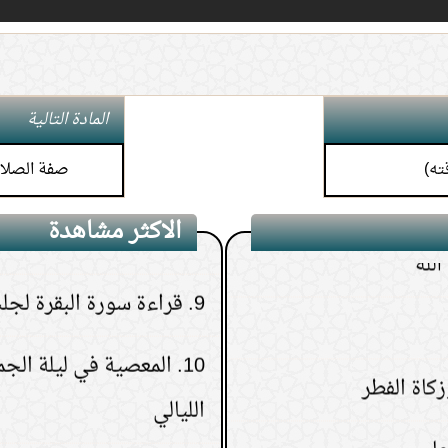
6.
كيف تعرف نتيجة الاست
7.
هل يجوز إعطاء زكاة الم
المادة التالية
الأم أو الإخوة
ته)
صفة الصلا
8.
حكم النظر إلى المواقع ا
لله
الاكثر مشاهدة
9.
قراءة سورة البقرة لجلب
10.
المعصية في ليلة الج
الليالي
11.
من رأى في المنام ميتًا