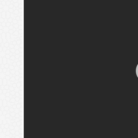
له قبل دفنه.
(
عدد المشاهدات263282 )
خير تجدوه) حديث نبوي؟
(
عدد المشاهدات181493 )
{فَيَقُولَ رَبِّ
ٍ فَأَصَّدَّقَ}
(
عدد المشاهدات118352 )
ة
(
عدد المشاهدات97353 )
لمون ما يدور في نفس بني آدم
🚀
جديد الموقع!
تعرف على أحدث المميزات