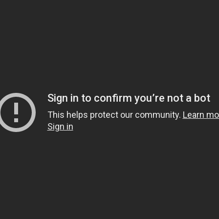
1.
هل يشعر الميت بمن حو
2.
هل قولهم(تفاءلوا بال
3.
لماذا خص الصدقة في قوله 
لَوْلا أَخَّرْتَنِي إِلَى أَجَلٍ قَرِيب
4.
لبس الحذاء أثناء العمر
5.
هل الجن والشياطين يع