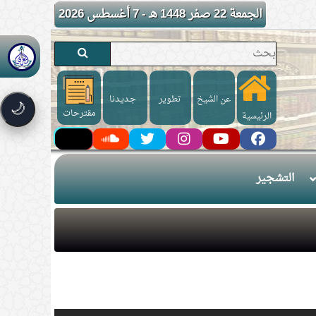
الجمعة 22 صفر 1448 هـ - 7 أغسطس 2026
عن الشيخ
تطوير
جـديـدنا
🌙
مقترحات
الرئيسية
التشجير