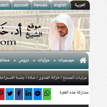
العربية
english
francais
русский
utsch
موسميات
مرئيات
دروس
محاضر
مرئيات المصلح
/
خزانة الفتاوى
/
صلاة
/ جلسة الاستراح
مشاركة هذه الفقرة
1.
(10) التعليق على كتاب الحج من الكافي