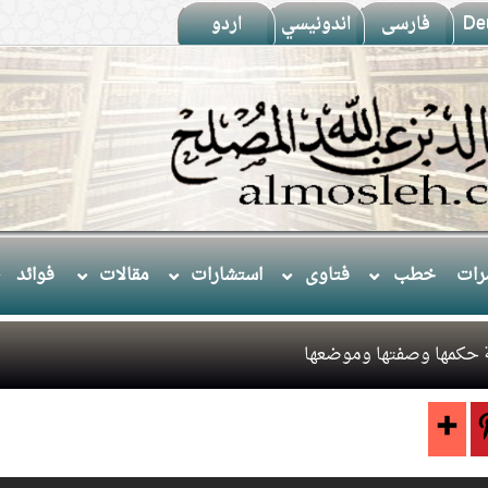
De
فارسى
اندونيسي
اردو
ات
خطب
فتاوى
استشارات
مقالات
فوائد
ة حكمها وصفتها وموضعها