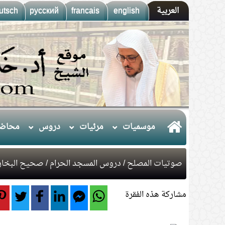
العربية
english
francais
русский
utsch
موسميات
مرئيات
دروس
محاضر
صوتيات المصلح
/
دروس المسجد الحرام
/
صحيح البخار
مشاركة هذه الفقرة