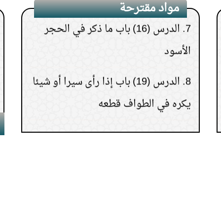
7.
الدرس (16) باب ما ذكر في الحجر
مواد مقترحة
الأسود
8.
الدرس (19) باب إذا رأى سيرا أو شيئا
يكره في الطواف قطعه
9.
الدرس(20)باب من لم يقرب الكعبة
ولم يطف حتى يخرج إلى عرفة ويرجع
بعد الطواف الأول.
10.
الدرس(18) باب طواف النساء مع
الرجال.