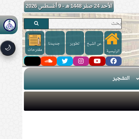
الأحد 24 صفر 1448 هـ - 9 أغسطس 2026
عن الشيخ
تطوير
جـديـدنا
🌙
مقترحات
الرئيسية
التشجير