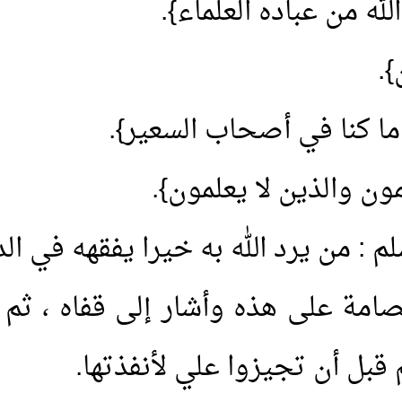
له من عباده العلماء}.
}.
 ما كنا في أصحاب السعير}.
ون والذين لا يعلمون}.
 : من يرد الله به خيرا يفقهه في الدي
1.
خطبة : فابتغوا عند الله
امة على هذه وأشار إلى قفاه ، ثم 
2.
حديث العصر(8) ولكن ينظر إلى قلوبكم
قبل أن تجيزوا علي لأنفذتها.
3.
خطبة: واتقوا يوما ترجع