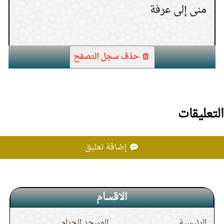
من الصلوات للتأكد من طهرها
8.
الحلقة (8) أعمال أيام التشريق وطواف
(
عدد المشاهدات66342 )
15.
حكم ترك غسل الشعر
الوداع
حذف سجل التصفح
في الغسل للمشقة
(
عدد المشاهدات65136 )
9.
خطبة الجمعة: من أسباب الثبات
التعليقات
10.
قلوب العباد بين أصبعين من أصابع الرحمن
11.
القلب أشد انقلابا من القدر إذا اجتمع غليانا
إضافة تعليق
12.
للثبات على الحق أسباب من أخذ بها فاز
الاقسام
13.
تقلب القلوب يكثر في زمن الفتن
الرئيسية
المسجد الحرام