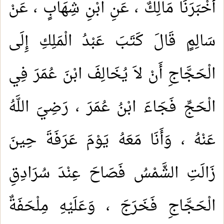
أَخْبَرَنَا مَالِكٌ ، عَنِ ابْنِ شِهَابٍ ، عَنْ
سَالِمٍ قَالَ كَتَبَ عَبْدُ الْمَلِكِ إِلَى
الْحَجَّاجِ أَنْ لاَ يُخَالِفَ ابْنَ عُمَرَ فِي
الْحَجِّ فَجَاءَ ابْنُ عُمَرَ ، رَضِيَ اللَّهُ
عَنْهُ ، وَأَنَا مَعَهُ يَوْمَ عَرَفَةَ حِينَ
زَالَتِ الشَّمْسُ فَصَاحَ عِنْدَ سُرَادِقِ
الْحَجَّاجِ فَخَرَجَ ، وَعَلَيْهِ مِلْحَفَةٌ