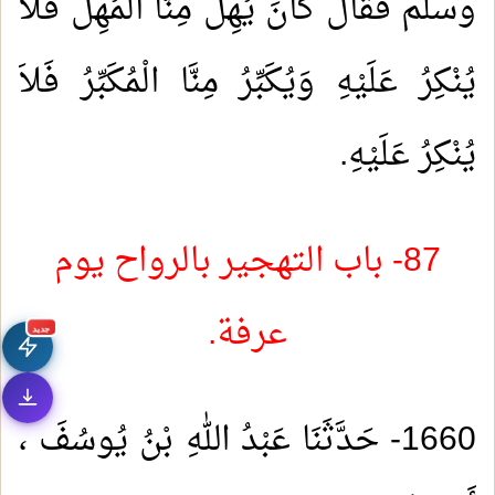
وسلم فَقَالَ كَانَ يُهِلُّ مِنَّا الْمُهِلُّ فَلاَ
يُنْكِرُ عَلَيْهِ وَيُكَبِّرُ مِنَّا الْمُكَبِّرُ فَلاَ
يُنْكِرُ عَلَيْهِ.
87- باب التهجير بالرواح يوم
عرفة.
جديد
1660- حَدَّثَنَا عَبْدُ اللهِ بْنُ يُوسُفَ ،