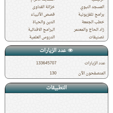
14.
الافتقار إلى الله تعالى من أعظم أسباب
المسجد النبوي
خزانة الفتاوى
برامج تلفزيونية
قصص الأنبياء
الثبات على الحق
خطب الجمعة
الدين والحياة
زاد الحاج والمعتمر
البرامج الافتائية
15.
الدرس (3) شرح حديث جابر في صفة حج
تصنيفات
الدروس العلمية
النبي صلى الله عليه وسلم
عدد الزيارات
عدد الزيارات
133645707
المتصفحون الآن
130
التطبيقات