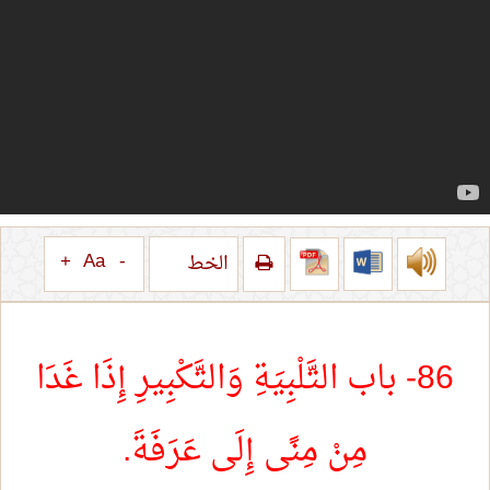
+
Aa
-
الخط
86- باب التَّلْبِيَةِ وَالتَّكْبِيرِ إِذَا غَدَا
مِنْ مِنًى إِلَى عَرَفَةَ.