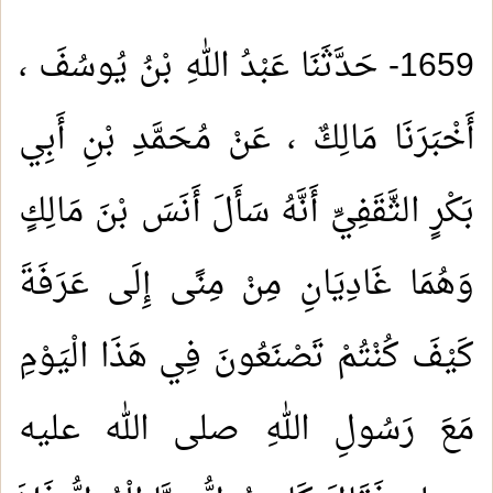
1659- حَدَّثَنَا عَبْدُ اللهِ بْنُ يُوسُفَ ،
أَخْبَرَنَا مَالِكٌ ، عَنْ مُحَمَّدِ بْنِ أَبِي
بَكْرٍ الثَّقَفِيِّ أَنَّهُ سَأَلَ أَنَسَ بْنَ مَالِكٍ
وَهُمَا غَادِيَانِ مِنْ مِنًى إِلَى عَرَفَةَ
كَيْفَ كُنْتُمْ تَصْنَعُونَ فِي هَذَا الْيَوْمِ
مَعَ رَسُولِ اللهِ صلى الله عليه