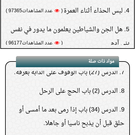
بالحج وفسخ الحج
5.
هل الجن والشياطين يعلمون ما يدور في نفس
6.
الدرس رقم (5) باب غسل الخلوق ثلاث
بني آدم
(
عدد المشاهدات96177 )
مرات من الثياب.
6.
كيف تعرف نتيجة الاستخارة؟
7.
الدرس (27) باب الوقوف على الدابة بعرفة.
مواد ذات صلة
(
عدد المشاهدات93180 )
7.
هل يجوز إعطاء زكاة
8.
الدرس (2) باب الحج على الرحل
المال إلى الأب أو الأم أو الإخوة
(
عدد المشاهدات91596 )
9.
الدرس (34) باب إذا رمى بعد ما أمسى أو
8.
حكم النظر إلى المواقع
حلق قبل أن يذبح ناسيا أو جاهلا.
الإباحية ثم الاستغفار بعد ذلك
1.
ربيع الأول شهر المولد والهجرة والوفاة
(
عدد المشاهدات75982 )
10.
الدرس (8) باب التلبية
9.
قراءة سورة البقرة لجلب