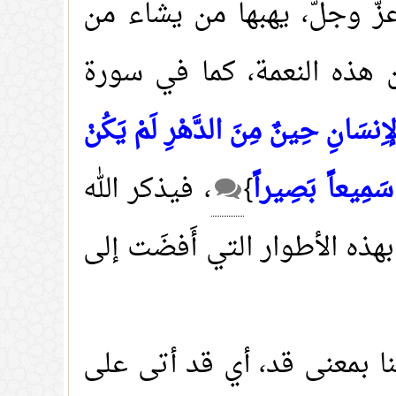
زَّ وجلَّ، يهبها من يشاء من
ن هذه النعمة، كما في سورة
ِنسَانِ حِينٌ مِنَ الدَّهْرِ لَمْ يَكُنْ
ُ سَمِيعاً بَصِيراً
}
، فيذكر الله
بهذه الأطوار التي أَفضَت إلى
ا بمعنى قد، أي قد أتى على