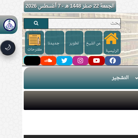
الجمعة 22 صفر 1448 هـ - 7 أغسطس 2026
عن الشيخ
تطوير
جـديـدنا
🌙
مقترحات
الرئيسية
التشجير