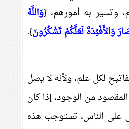
م، وتسير به أمورهم، {
وَاللَّهُ
رَ وَالأَفْئِدَةَ لَعَلَّكُمْ تَشْكُرُونَ
}
.
فاتيح لكل علم، ولأنه لا يصل
 المقصود من الوجود، إذا كان
عالى على الناس، تستوجب هذه