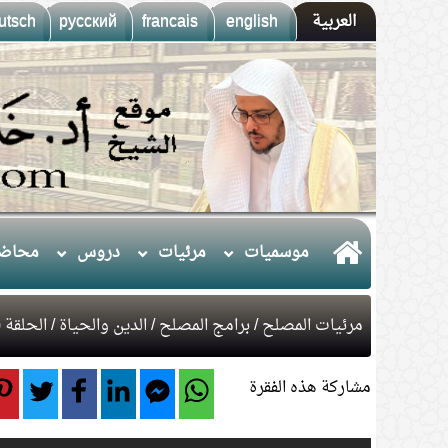
العربية
english
francais
русский
utsch
موسميات
مرئيات
دروس
محاضر
مرئيات المصلح
/
برامج المصلح
/
الدين والحياة
/ الحلقة (1) المعنى الحقيقي للحياة الطي
مشاركة هذه الفقرة