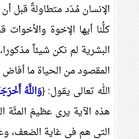
الإنسان مُدَد متطاولةٌ قبل أن
كلُّنا أيها الإخوة والأخوات 
البشرية لم نكن شيئاً مذكورا، 
المقصود من الحياة ما أفاض به
الله تعالى يقول: {
وَاللَّهُ أَخْرَج
هذه الآية يرى عظيمَ المنَّة 
التي هم في غاية الضعف، وغاي