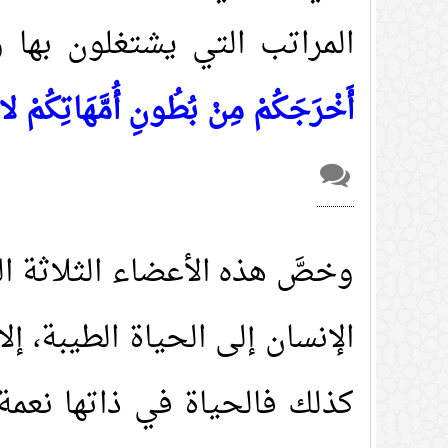
المراتب التي يشتغلون بها و
أَخْرَجَكُمْ مِنْ بُطُونِ أُمَّهَاتِكُمْ لا ت
وخصَّ هذه الأعضاء الثلاثة ال
الإنسان إلى الحياة الطيبة، إ
كذلك فالحياة في ذاتها نعمة،