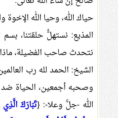
صالح إن شاء الله تعالى
.
حياك الله، وحيا الله الإخوة و
المذيع:
نستهلُّ حلقتنا، بسم 
نتحدث صاحب الفضيلة، ماذا ي
الشيخ: الحمد لله رب العالمي
وصحبه أجمعين، الحياة ضد الم
الله -جلَّ وعلا-: {
تَبَارَكَ الَّذِي