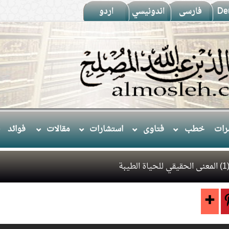
De
فارسى
اندونيسي
اردو
ات
خطب
فتاوى
استشارات
مقالات
فوائد
بة