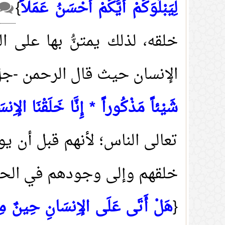
لِيَبْلُوَكُمْ أَيُّكُمْ أَحْسَنُ عَمَلاً
}
خلقه، لذلك يمتنُّ بها على 
الإنسان حيث قال الرحمن -جلَّ
شَيْئاً مَذْكُوراً * إِنَّا خَلَقْنَا الإِن
تعالى الناس؛ لأنهم قبل أن يوج
خلقهم وإلى وجودهم في الحياة
{
هَلْ أَتَى عَلَى الإِنسَانِ حِينٌ مِنَ 