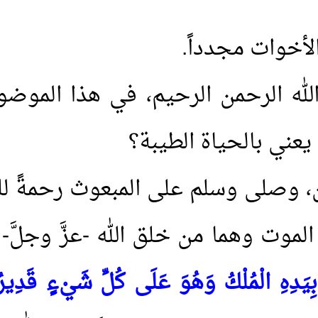
الأخوات مجدداً
.
الله الرحمن الرحيم، في هذا الموضوع
عني بالحياة الطيبة؟
ن، وصلى وسلم على المبعوث رحمةً للع
وت وهما من خلق الله -عزَّ وجلَّ- 
 بِيَدِهِ الْمُلْكُ وَهُوَ عَلَى كُلِّ شَيْءٍ قَدِير