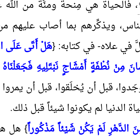
، فالحياة هي مِنحة ومنَّة من الله ع
الناس، ويذكِّرهم بما أصاب عليهم م
 في علاه- في كتابه: {
هَلْ أَتَى عَلَى الإ
سَانَ مِنْ نُطْفَةٍ أَمْشَاجٍ نَبْتَلِيهِ فَجَعَلْنَاه
َدوا، قبل أن يُخلَقوا، قبل أن يمروا 
 الدنيا لم يكونوا شيئاً قبل ذلك
.
الدَّهْرِ لَمْ يَكُنْ شَيْئاً مَذْكُوراً
} هل هن