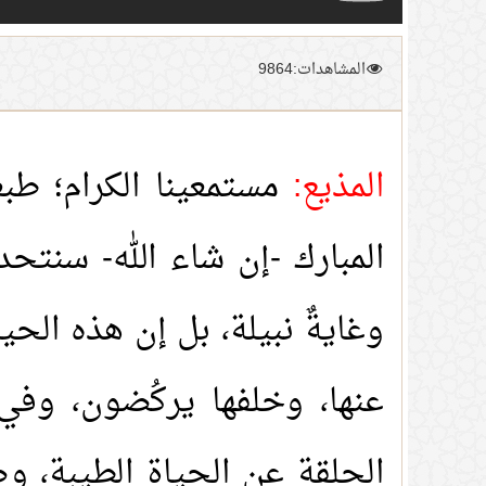
المشاهدات:9864
المذيع:
مستمعينا الكرام؛ طبع
المبارك -إن شاء الله- سنتح
وغايةٌ نبيلة، بل إن هذه الح
عنها، وخلفها يركُضون، وفي
الحلقة عن الحياة الطيبة، وض