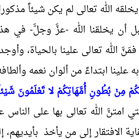
 يخلقه الله تعالى لم يكن شيئاً مذكورا
قبل أن يخلقنا الله -عزَّ وجلَّ- في 
فمَنَّ الله تعالى علينا بالحياة، وأ
 علينا ابتداءً من ألوان نعمه وألطاف
َكُمْ مِنْ بُطُونِ أُمَّهَاتِكُمْ لا تَعْلَمُونَ شَيْئا
التي امتنَّ الله تعالى بها على النا
ة الافتقار إلى من يأخذ بأيديهم، إل