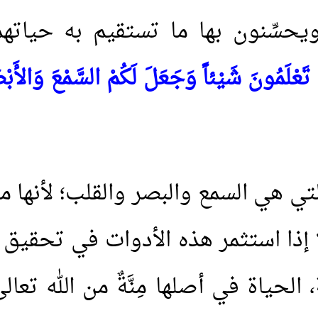
يحسِّنون بها ما تستقيم به حياته
َعْلَمُونَ شَيْئاً وَجَعَلَ لَكُمْ السَّمْعَ وَالأَبْصَا
تي هي السمع والبصر والقلب؛ لأنها م
لا إذا استثمر هذه الأدوات في تحقيق
 الحياة في أصلها مِنَّةٌ من الله ت