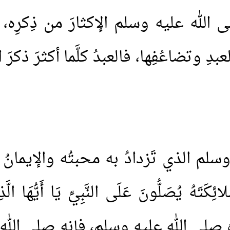
 صلى الله عليه وسلم الإكثارَ من ذِكرِه
عبدِ وتضاعُفِها، فالعبدُ كلَّما أكثرَ ذك
 وسلم الذي تَزدادُ به محبتُه والإيمان
هُ يُصَلُّونَ عَلَى النَّبِيِّ يَا أَيُّهَا الَّذِ
ه صلى الله عليه وسلم، فإنه صلى الله