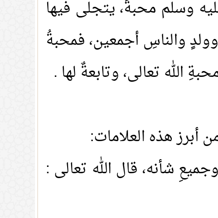
ه عليه وسلم محبةً، يتجلى فيها
وولدٍ والناسِ أجمعين، فمحبةُ
ةِ الله تعالى، وتابعةٌ لها .
من أبرز هذه العلامات:
جميعِ شأنه، قال الله تعالى :