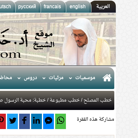
العربية
english
francais
русский
utsch
موسميات
مرئيات
دروس
محاضر
خطب المصلح
/
خطب مطبوعة
/ خطبة: محبة الرسول صل
مشاركة هذه الفقرة