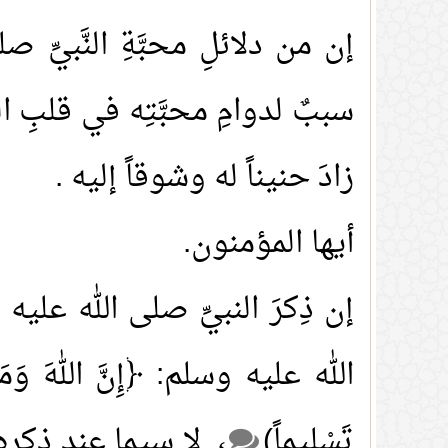
إن من دلائلِ محبَّةِ النَّبيِّ
سببٌ لدوامِ محبَّتِه في قلبِ ال
زادَ حنيناً له وشوقاً إليه .
أيها المؤمنون.
إن ذِكرَ النبيِّ صلى الله عليه
الله عليه وسلم: ﴿إِنَّ اللهَ وَمَلائِكَتَ
تَسْلِيماً)
، لا سيما عند ذكرِ