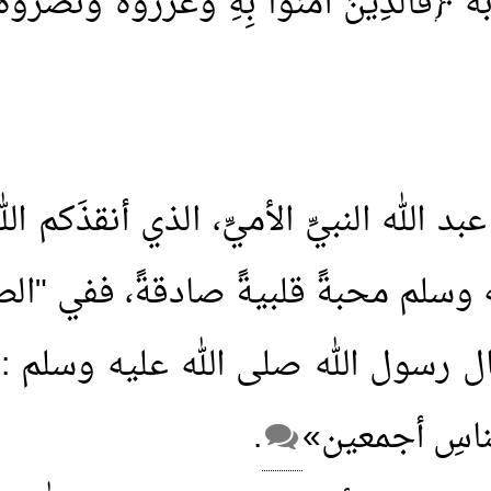
َذِينَ آمَنُوا بِهِ وَعَزَّرُوهُ وَنَصَرُوهُ وَاتَّ
 الله النبيِّ الأميِّ، الذي أنقذَكم ا
يه وسلم محبةً قلبيةً صادقةً، ففي
 رسول الله صلى الله عليه وسلم : «
الناسِ أجمعين»
.