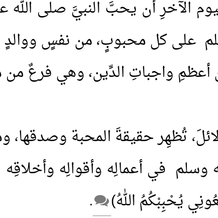
ليوم الآخرِ أن يحبَّ النبيَّ صلى الل
وسلم على كل محبوبٍ، من نفسٍ ووالدٍ 
عظمِ واجباتِ الدِّين، وهي فرعٌ من محب
ائلَ، تُظهِر حقيقةَ المحبة وصدقها، و
 وسلم في أعمالِه وأقوالِه وأخلاقِه و
ِعُونِي يُحْبِبْكُمُ اللهُ)
.