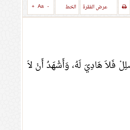
+
Aa
-
عرض الفقرة
الخط
لْ فَلاَ هَادِيَ لَهُ، وَأَشْهَدُ أَنْ لاَ