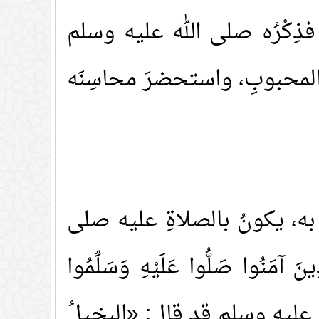
، فذِكْرُه صلى الله عليه وسلم
رَ المحبوبِ، واستحضرَ محاسِنَه
ُ به، يكونُ بالصلاةِ عليه صلى
ينَ آمَنُوا صَلُّوا عَلَيْهِ وَسَلِّمُوا
 عليه وسلم قد قال: «البخيلُ