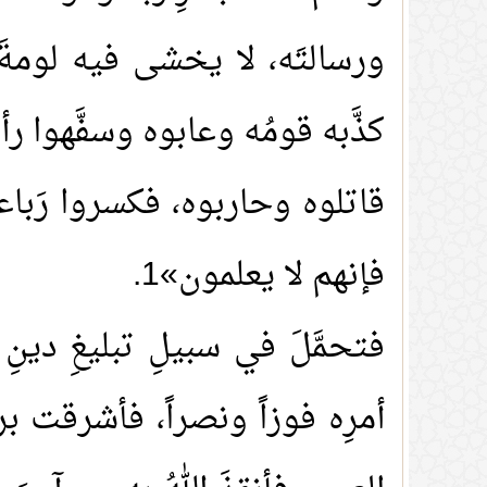
ورسالتَه، لا يخشى فيه لومةَ ل
كذَّبه قومُه وعابوه وسفَّهوا رأ
قاتلوه وحاربوه، فكسروا رَباع
فإنهم لا يعلمون»1.
فتحمَّلَ في سبيلِ تبليغِ دينِ 
أمرِه فوزاً ونصراً، فأشرقت بر