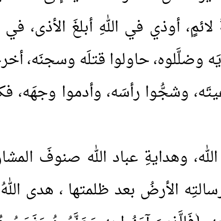
ائمٍ، أوذي في اللهِ أبلغَ الأذى، في ن
يَه وضلَّلوه، حاولوا قتلَه وسجنَه، أخ
يتَه، وشجُّوا رأسَه، وأدموا وجهَه، ف
الله، وهدايةِ عباد الله صنوفَ المشاقّ
سالتِه الأرضُ بعد ظلمتها ، هدى اللهُ 