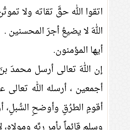
اتقوا الله حقَّ تقاته ولا تموت
اللهَ لا يضيعُ أجرَ المحسنين .
أيها المؤمنون.
إن اللهَ تعالى أرسل محمدَ بن
أجمعين ، أرسله الله تعالى ع
أقومِ الطرُقِ وأوضحِ السُّبلِ،
وسلم قائماً بأمرِ ربِّه ومولاه، لا