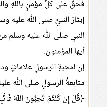
فحقٌّ على كلِّ مؤمنٍ باللهِ وا
إيثارُ النبيِّ صلى الله عليه 
النبي صلى الله عليه وسلم من أ
أيها المؤمنون.
إن لمحبةِ الرسولِ علاماتٍ ودل
متابعةُ الرسولِ صلى الله عليه
﴿قُلْ إِنْ كُنْتُمْ تُحِبُّونَ اللهَ فَاتَّب