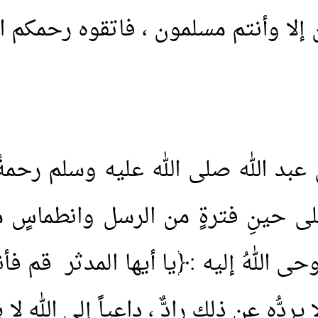
ُن إلا وأنتم مسلمون ، فاتقوه رحمكم الل
َ عبد الله صلى الله عليه وسلم رحمةً
لى حينِ فترةٍ من الرسل وانطماسٍ من
 أوحى اللهُ إليه :﴿يا أيها المدثر قم ف
 يردُّه عن ذلك رادٌّ ، داعياً إلى الله لا يص