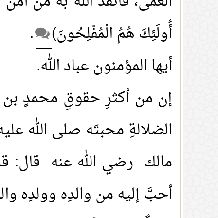
العمى، فأنقذَ اللهُ به من آمنَ به ﴿فَالّ
أُولَئِكَ هُمُ الْمُفْلِحُونَ)
.
أيها المؤمنون عباد الله.
إن من أكثرِ حقوقِ محمدٍ بن عبد
الضلالةِ محبتَه صلى الله عل
مالك رضي الله عنه قال: قال
أحبَّ إليه من والدِه وولدِه و