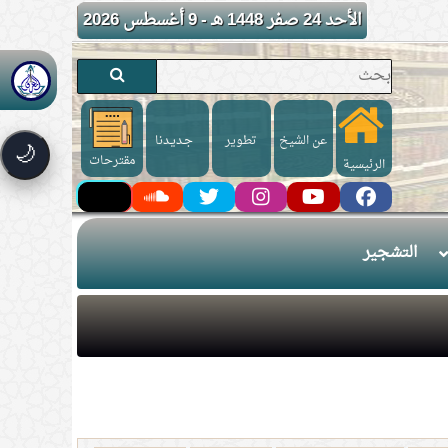
الأحد 24 صفر 1448 هـ - 9 أغسطس 2026
عن الشيخ
تطوير
جـديـدنا
🌙
مقترحات
الرئيسية
التشجير