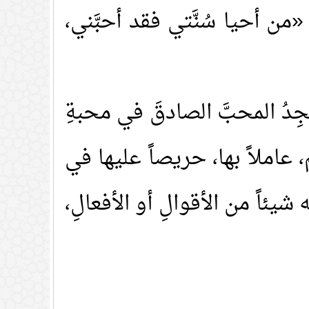
 أحيا سُنَّتي فقد أحبَّني،
تجِدُ المحبَّ الصادقَ في محبةِ
، عاملاً بها، حريصاً عليها في
 شيئاً من الأقوالِ أو الأفعالِ،