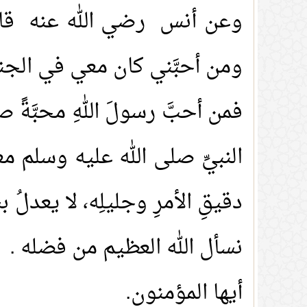
وعن أنس رضي الله عنه قال رس
ومن أحبَّني كان معي في الجن
فمن أحبَّ رسولَ اللهِ محبَّةً ص
النبيِّ صلى الله عليه وسلم معظ
دقيقِ الأمرِ وجليلِه، لا يعدلُ ب
نسأل الله العظيم من فضله .
أيها المؤمنون.