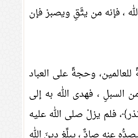
ه ، فإنه من يتَّقِ ويصبرْ فإن
 للعالمين، وحجةً على العباد
 السبلِ ، فهدى الله به إلى
أنذر﴾، فلم يزلْ صلى الله عليه
دُّه عنه صادٌّ ، يبلِّغ دينَ الله