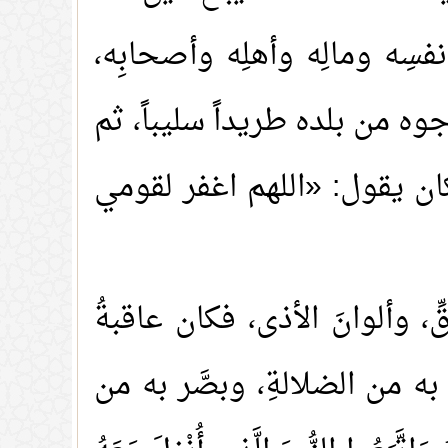
فسِه ومالِه وأهلِه وأصحابِه،
رجوه من بلده طريداً سليباً، ثم
كان يقول: «اللهم اغفر لقومي
ِ، وألوانَ الأذى، فكان عاقبةُ
به من الضلالةِ، وبصَّر به من