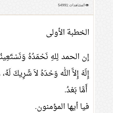
المشاهدات:54991
الخطبة الأولى
إن الحمد لِلهِ نَحْمَدُهُ وَنَسْتَعِينُهُ، 
إِلَهَ إِلاَّ الله وَحْدَهُ لاَ شَرِيكَ لَهُ، 
أَمَّا بَعْدُ.
فيا أيها المؤمنون.