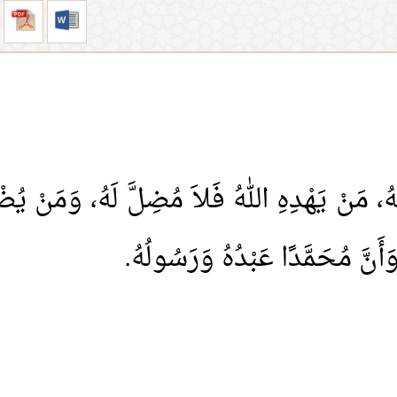
مَنْ يَهْدِهِ اللهُ فَلاَ مُضِلَّ لَهُ، وَمَنْ يُضْلِ
وَأَنَّ مُحَمَّدًا عَبْدُهُ وَرَسُولُهُ.