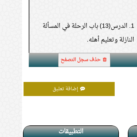
1.
الدرس(13) باب الرحلة في المسألة
من الصلوات للتأكد من طهرها
النازلة وتعليم أهله.
(
عدد المشاهدات66329 )
في الغسل للمشقة
(
عدد المشاهدات65128 )
حذف سجل التصفح
إضافة تعليق
التطبيقات