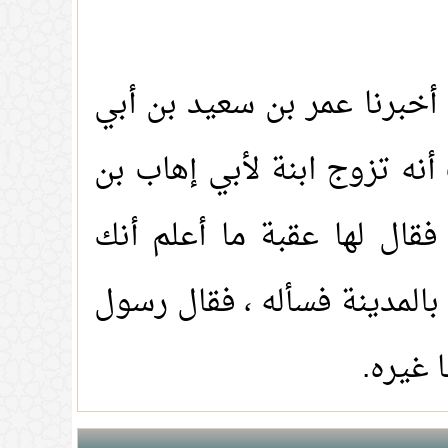
له قبل دفنه.
(
عدد المشاهدات263260 )
خير تجدوه) حديث نبوي؟
: أخبرنا عمر بن سعيد بن أبي
(
عدد المشاهدات181483 )
{فَيَقُولَ رَبِّ
أنه تزوج ابنة لأبي إهاب بن
ٍ فَأَصَّدَّقَ}
(
عدد المشاهدات118317 )
قال لها عقبة ما أعلم أنك
ة
(
عدد المشاهدات97344 )
بالمدينة فسأله ، فقال رسول
لمون ما يدور في نفس بني آدم
(
عدد المشاهدات96153 )
 غيره.
خارة؟
(
عدد المشاهدات93149 )
ال إلى الأب أو