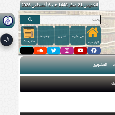
الخميس 21 صفر 1448 هـ - 6 أغسطس 2026
عن الشيخ
تطوير
جـديـدنا
🌙
مقترحات
الرئيسية
التشجير