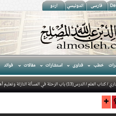
De
فارسى
اندونيسي
اردو
ات
خطب
فتاوى
استشارات
مقالات
فوائد
اري
/
كتاب العلم
/ الدرس(13) باب الرحلة في المسألة النازلة وتعليم أهله.