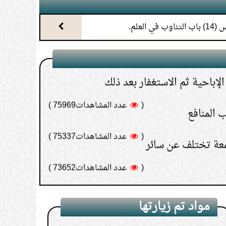
(
عدد المشاهدات91572 )
ناوب في العلم.
لإباحية ثم الاستغفار بعد ذلك
(
عدد المشاهدات75969 )
 المنافع
(
عدد المشاهدات75337 )
معة تختلف عن سائر
(
عدد المشاهدات73652 )
 يطلب مالًا
(
عدد المشاهدات70659 )
بي في يوم الجمعة
(
عدد المشاهدات70349 )
مواد تم زيارتها
فسه من الحسد.
(
عدد المشاهدات69644 )