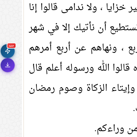
ر خزايا ، ولا ندامى قالوا إنا
🚀
نستطيع أن نأتيك إلا في شهر
جديد الموقع!
تعرف على أحدث المميزات
سرعة فائقة
⚡
بع ، ونهاهم عن أربع أمرهم
تحميل أسرع بـ 3× من قبل
جديد
تصميم جديد كلياً
🎨
واجهة أكثر أناقة وسهولة
قالوا الله ورسوله أعلم قال
إشعارات ذكية
🔔
تتابع كل جديد بخطوة واحدة
، وإيتاء الزكاة وصوم رمضان
.
من وراءكم.