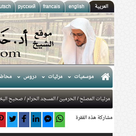
العربية
english
francais
русский
utsch
موسميات
مرئيات
دروس
محاضر
مرئيات المصلح
/
الحرمين
/
المسجد الحرام
/
صحيح البخ
مشاركة هذه الفقرة