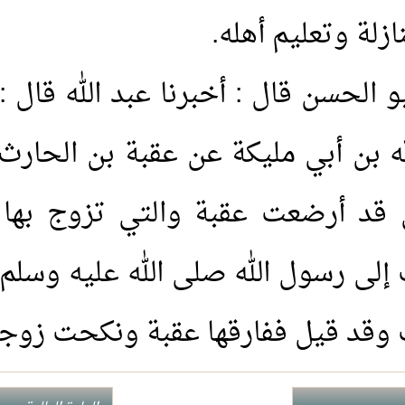
1.
هل يشعر الميت بمن حو
2.
هل قولهم(تفاءلوا بال
بو الحسن قال : أخبرنا عبد الله قال 
3.
لماذا خص الصدقة في قوله 
 بن أبي مليكة عن عقبة بن الحارث 
لَوْلا أَخَّرْتَنِي إِلَى أَجَلٍ قَرِيب
ي قد أرضعت عقبة والتي تزوج بها ف
4.
لبس الحذاء أثناء العمر
إلى رسول الله صلى الله عليه وسلم 
5.
هل الجن والشياطين يع
ف وقد قيل ففارقها عقبة ونكحت زوجا
6.
كيف تعرف نتيجة الاست
7.
هل يجوز إعطاء زكاة الم