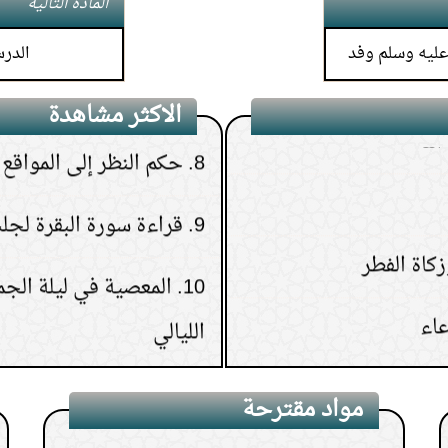
المادة التالية
الأم أو الإخوة
له عليه وسلم وفد
الدرس (14) باب الت
لله
8.
حكم النظر إلى المواقع ا
الاكثر مشاهدة
9.
قراءة سورة البقرة لجلب
10.
المعصية في ليلة الج
الليالي
11.
من رأى في المنام ميتًا
12.
كم مرة نصلي على الن
مواد مقترحة
13.
كيف يعالج الإنسان ن