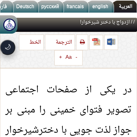
العربية
english
francais
русский
Deutsch
فار
/
/ ازدواج با دختر شیرخوار!
🚀
جديد الموقع!
تعرف على أحدث المميزات
الترجمة
الخط
سرعة فائقة
⚡
🌙
تحميل أسرع بـ 3× من قبل
+
Aa
-
تصميم جديد كلياً
🎨
واجهة أكثر أناقة وسهولة
إشعارات ذكية
🔔
تتابع كل جديد بخطوة واحدة
در یکی از صفحات اجتماعی
تصویر فتوای خمینی را مبنی بر
جواز لذت جویی با دخترشیرخوار