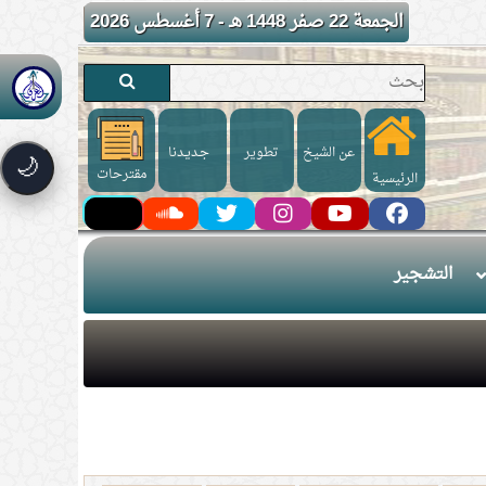
الجمعة 22 صفر 1448 هـ - 7 أغسطس 2026
عن الشيخ
تطوير
جـديـدنا
🌙
مقترحات
الرئيسية
التشجير