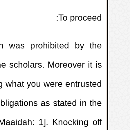
To proceed:
ch was prohibited by the
e scholars. Moreover it is
ng what you were entrusted
obligations as stated in the
-Maaidah: 1]. Knocking off