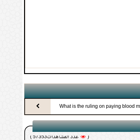
دنيا داخل المسجد
(
عدد المشاهدات67469 )
(
عدد المشاهدات67143 )
م بماء السدر وماء زمزم المقروء عليه
(
عدد المشاهدات63395 )
حمام( و دستشویی)
(
عدد المشاهدات61607 )
ز راه مقعد؛
(
عدد المشاهدات58364 )
لا يجوز؟
What is the ruling on paying blood 
(
عدد المشاهدات57353 )
مسر؛
insurance?
(
عدد المشاهدات56847 )
ًّا