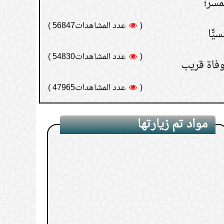
(
عدد المشاهدات54830 )
فاة قريب
(
عدد المشاهدات47965 )
مواد تم زيارتها
Knocking off at work before time.
1.