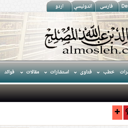
De
فارسى
اندونيسي
اردو
ات
خطب
فتاوى
استشارات
مقالات
فوائد