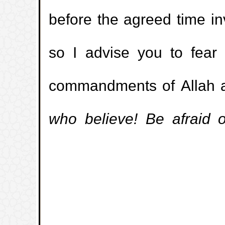
before the agreed time i
م
(
عدد المشاهدات135206 )
so I advise you to fear
تركيب اللولب
(
عدد المشاهدات108523 )
لحال والزواج ونحو ذلك
commandments of Allah an
(
عدد المشاهدات108114 )
م تتم الصفقة؟
who believe! Be afraid 
(
عدد المشاهدات75782 )
 القضاء هل يدرك
يوم عرفة
(
عدد المشاهدات69860 )
سية
(
عدد المشاهدات67679 )