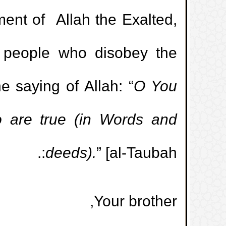
ent of Allah the Exalted,
Ramadān mit mir geschlafen. Muss ich
1.
eine Sühne(Kaffāra) leisten?
y people who disobey the
en Gebete, was ist das Urteil über sein
2.
 saying of Allah: “
O You
Fasten?
o are true (in Words and
cht beim freiwilligen Fasten zu tun hat
3.
deeds).
” [al-Taubah:.
lüssigkeiten ausgeschieden, muss ich
4.
nachfasten?
Your brother,
d vor dem Ende des Monats verstorben.
5.