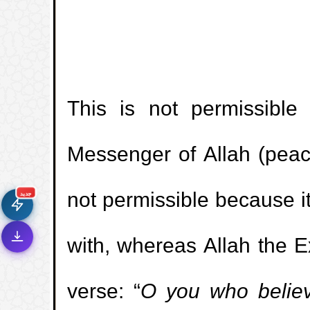
This is not permissible
🚀
جديد الموقع!
Messenger of Allah (peace
تعرف على أحدث المميزات
سرعة فائقة
⚡
not permissible because i
تحميل أسرع بـ 3× من قبل
جديد
تصميم جديد كلياً
🎨
واجهة أكثر أناقة وسهولة
with, whereas Allah the Exa
إشعارات ذكية
🔔
تتابع كل جديد بخطوة واحدة
verse: “
O you who believe!