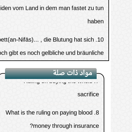
company
t(an-Nifās)... , die Blutung hat sich
10.
doch gibt es noch gelbliche und bräunliche
Ruling on working in a beauty
6.
scheidungen. Was ist das Urteil darüber?
parlour.
stenbrechen(Iftār) entsprechend der
11.
Ruling on buying the whole
7.
مواد ذات صلة
licheren Annahme(ghalabat adh-Dhann)
sacrifice
 Entrichten von Zakāt al-Fiṭr in einem
12.
What is the ruling on paying blood
8.
anderen Land
money through insurance?
 Adhān von Fadj Wasser getrunken,
13.
The issue of a delayed sale
9.