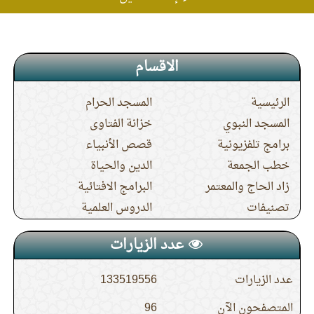
الاقسام
الرئيسية
المسجد الحرام
المسجد النبوي
خزانة الفتاوى
برامج تلفزيونية
قصص الأنبياء
خطب الجمعة
الدين والحياة
زاد الحاج والمعتمر
البرامج الافتائية
تصنيفات
الدروس العلمية
عدد الزيارات
عدد الزيارات
133519556
المتصفحون الآن
96