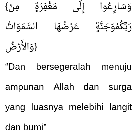
{وَسَارِعُوا إِلَى مَغْفِرَةٍ مِنْ
رَبِّكُمْوَجَنَّةٍ عَرْضُهَا السَّمَوَاتُ
وَالأَرْضُ}
“Dan bersegeralah menuju
ampunan Allah dan surga
yang luasnya melebihi langit
dan bumi”