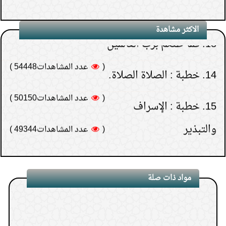
(
عدد المشاهدات54778 )
13.
فما ظنكم برب العالمين
3.
درة المواسم
الاكثر مشاهدة
(
عدد المشاهدات54448 )
14.
خطبة : الصلاة الصلاة.
4.
فما ظنكم برب العالمين
(
عدد المشاهدات50150 )
15.
خطبة : الإسراف
5.
الصبر طريق التعلم
والتبذير
(
عدد المشاهدات49344 )
6.
العقيقة عن الميت وتسميته
7.
بأيهما يبدأ حفظ القرآن أم طلب العلم
8.
رد البدع والفتن
مواد ذات صلة
9.
من غرائب الانحراف في الاستدلال