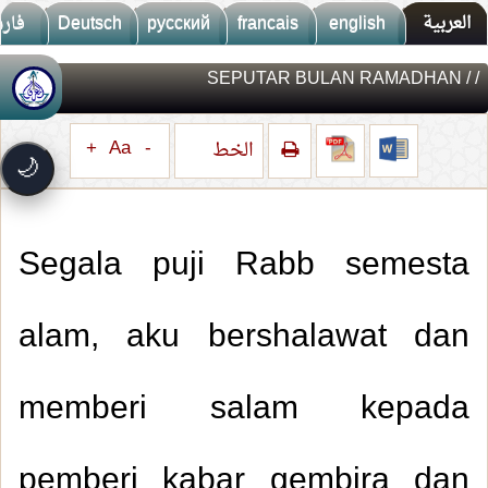
العربية
english
francais
русский
Deutsch
فار
/ SEPUTAR BULAN RAMADHAN
/
🚀
جديد الموقع!
تعرف على أحدث المميزات
+
Aa
-
الخط
سرعة فائقة
⚡
🌙
تحميل أسرع بـ 3× من قبل
تصميم جديد كلياً
🎨
واجهة أكثر أناقة وسهولة
Segala puji Rabb semesta
إشعارات ذكية
🔔
تتابع كل جديد بخطوة واحدة
alam, aku bershalawat dan
memberi salam kepada
pemberi kabar gembira dan