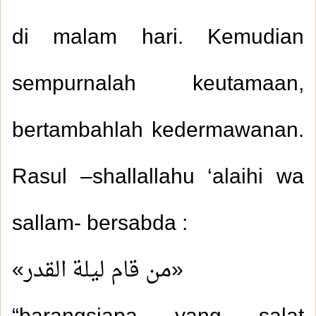
di malam hari. Kemudian
sempurnalah keutamaan,
bertambahlah kedermawanan.
Rasul –shallallahu ‘alaihi wa
sallam- bersabda :
«من قام ليلة القدر»