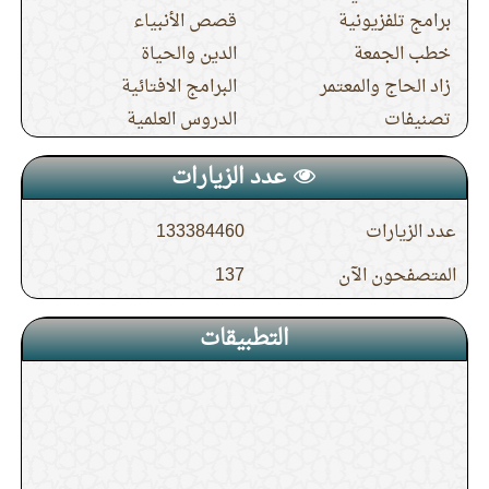
12.
الدرس (5) من شرح النصيحة الولدية
برامج تلفزيونية
قصص الأنبياء
خطب الجمعة
الدين والحياة
13.
الدرس (5) شرح حديث جابر في صفة حج
زاد الحاج والمعتمر
البرامج الافتائية
تصنيفات
الدروس العلمية
النبي صلى الله عليه وسلم
عدد الزيارات
14.
الدرس (4) شرح حديث جابر في صفة حج
عدد الزيارات
133384460
النبي صلى الله عليه وسلم
المتصفحون الآن
137
15.
الدرس (19) باب إذا رأى سيرا أو شيئا يكره
التطبيقات
في الطواف قطعه