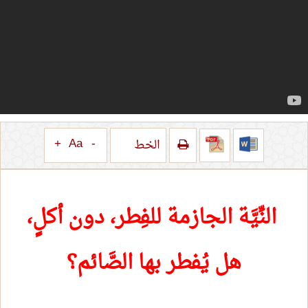
+
Aa
-
الخط
النِّيَّة الجازمة للفِطر، دون أكلٍ،
هل يُفطر بها الصَّائم؟