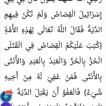
إِسْرَائِيلَ الْقِصَاصُ وَلَمْ تَكُنْ فِيهِمِ
الدِّيَةُ فَقَالَ اللَّهُ تَعَالَى لِهَذِهِ الأُمَّةِ
{كُتِبَ عَلَيْكُمُ الْقِصَاصُ فِي الْقَتْلَى
الْحُرُّ بِالْحُرِّ وَالْعَبْدُ بِالْعَبْدِ وَالأُنْثَى
بِالأُنْثَى فَمَنْ عُفِيَ لَهُ مِنْ أَخِيهِ
1.
خطبة الجمعة: أصناف السائرين إلى الله
شَيْءٌ} فَالْعَفْوُ أَنْ يَقْبَلَ الدِّيَةَ فِي
جديد
2.
خطبة الجمعة: ماذا تصنع في الإجازة