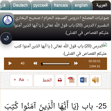
العربية
english
francais
русский
Deutsch
فار
صوتيات المصلح
/
دروس المسجد الحرام
/
صحيح البخاري
/
كتاب
🚀
جديد الموقع!
التفسير
/ الدرس (20) باب قول الله تعالى { يا أيها الذين آمنوا كتب
تعرف على أحدث المميزات
عليكم القصاص في القتلى}.
سرعة فائقة
⚡
🌙
تحميل أسرع بـ 3× من قبل
تصميم جديد كلياً
🎨
واجهة أكثر أناقة وسهولة
إشعارات ذكية
🔔
00:00:01
تتابع كل جديد بخطوة واحدة
1394.91
+
Aa
-
الخط
25- باب {يَا أَيُّهَا الَّذِينَ آمَنُوا كُتِبَ