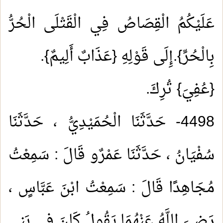
عَلَيْكُمُ الْقِصَاصُ فِي الْقَتْلَى الْحُرُّ
بِالْحُرِّ}.إِلَى قَوْلِهِ {عَذَابٌ أَلِيمٌ}.
{عُفِيَ} تُرِكَ.
4498- حَدَّثَنَا الْحُمَيْدِيُّ ، حَدَّثَنَا
سُفْيَانُ ، حَدَّثَنَا عَمْرٌو قَالَ : سَمِعْتُ
مُجَاهِدًا قَالَ : سَمِعْتُ ابْنَ عَبَّاسٍ ،
رَضِيَ اللَّهُ عَنْهُمَا يَقُولُ كَانَ فِي بَنِي