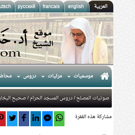
العربية
english
francais
русский
utsch
موسميات
مرئيات
دروس
محاضر
صوتيات المصلح
/
دروس المسجد الحرام
/
صحيح البخار
مشاركة هذه الفقرة