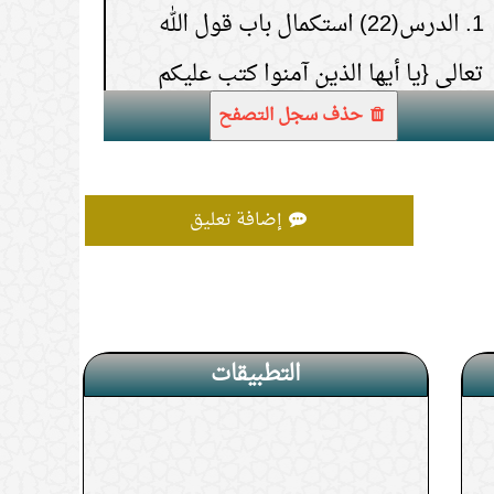
تعالى {يا أيها الذين آمنوا كتب عليكم
الصيام}.
حذف سجل التصفح
إضافة تعليق
التطبيقات