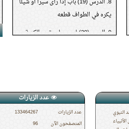
يكره في الطواف قطعه
9.
الدرس(20)باب من لم يقرب الكعبة
ولم يطف حتى يخرج إلى عرفة ويرجع
بعد الطواف الأول.
10.
الدرس(18) باب طواف النساء مع
الرجال.
11.
الدرس (25) باب صوم يوم عرفة.
عدد الزيارات
12.
الدرس(23) باب ما جاء في السعي
عدد الزيارات
133464267
 النبوي
لأنبياء
بين الصفا والمروة
المتصفحون الآن
96