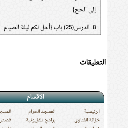
8.
الدرس(25) باب {أحل لكم ليلة الصيام
الرفث إلى نسائكم}
9.
الدرس(5) باب قول الله { وعلم آدم
الأسماء كلها}.
التعليقات
10.
الدرس(10) باب قوله { ما ننسخ من
آية أو ننسها}.
الاقسام
الرئيسية
المسجد الحرام
المسجد
خزانة الفتاوى
برامج تلفزيونية
قصص ا