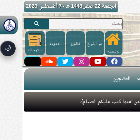
الجمعة 22 صفر 1448 هـ - 7 أغسطس 2026
عن الشيخ
تطوير
جـديـدنا
🌙
مقترحات
الرئيسية
التشجير