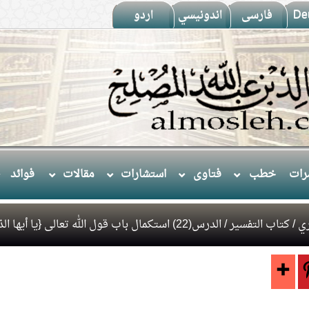
De
فارسى
اندونيسي
اردو
ات
خطب
فتاوى
استشارات
مقالات
فوائد
ي
/
كتاب التفسير
/ الدرس(22) استكمال باب قول الله تعالى {يا أيها الذين آمنوا كتب عليكم الصيام}.