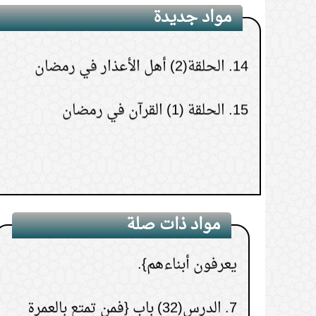
مواد جديدة
4.
الدرس(27) باب قوله {وليس البر بأن
تتقون}.
14.
الحلقة(2) أهل الأعذار في رمضان
تأتوا البيوت من ظهورها}
15.
الحلقة (1) القرآن في رمضان
5.
الدرس(11) باب {واتخذوا من مقام
إبراهيم مصلى }.
6.
الدرس(17) باب قول الله تعالى {
الذين آتيناهم الكتاب يعرفونه كما
مواد ذات صلة
يعرفون أبناءهم}.
7.
الدرس(32) باب {فمن تمتع بالعمرة
إلى الحج}