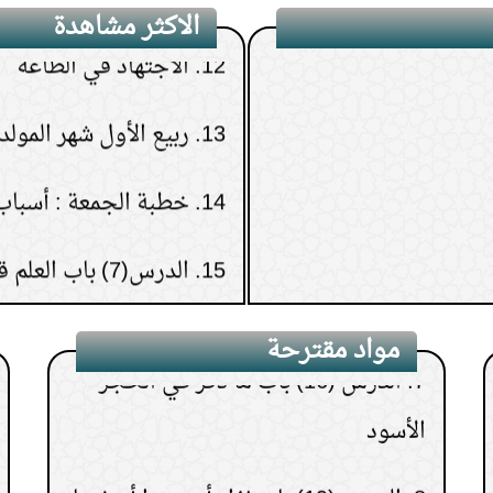
12.
الاجتهاد في الطاعة
الاكثر مشاهدة
4.
الدرس(26) باب التلبية والتكبير إذا
13.
ربيع الأول شهر المولد
غدا من منى إلى عرفة
14.
خطبة الجمعة : أسباب 
5.
الدرس (17) باب من لم يستلم إلا
الركنين اليمانيين
15.
الدرس(7) باب العلم قبل القول والعمل.
6.
الدرس(15) باب فضل الحرم
7.
الدرس (16) باب ما ذكر في الحجر
مواد مقترحة
الأسود
8.
الدرس (19) باب إذا رأى سيرا أو شيئا