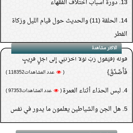
2.
هل قولهم(تفاءلوا
14.
الحلقة (11) والحديث حول قيام الليل وزكاة
بالخير تجدوه) حديث نبوي؟
الفطر
(
عدد المشاهدات181493 )
3.
لماذا خص الصدقة في
15.
الحلقة (30) والأخيرة- تنبيهات حول الدعاء
قوله {فَيَقُولَ رَبِّ لَوْلا أَخَّرْتَنِي إِلَى أَجَلٍ قَرِيبٍ
الاكثر مشاهدة
فَأَصَّدَّقَ}
(
عدد المشاهدات118352 )
4.
لبس الحذاء أثناء العمرة
(
عدد المشاهدات97353 )
5.
هل الجن والشياطين يعلمون ما يدور في نفس
بني آدم
(
عدد المشاهدات96168 )
6.
كيف تعرف نتيجة الاستخارة؟