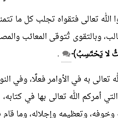
قوا الله تعالى فتقواه تجلب كل ما تت
الب، وبالتقوى تُتوقى المعائب والمص
ْثُ لا يَحْتَسِبُ﴾
.
 تعالى به في الأوامر فعلًا، وفي النوا
لتي أمركم الله تعالى بها في كتابه،
وخوفه، وتعظيمه وإجلاله، وما قام 