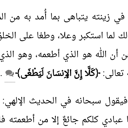
زينته يتباهى بما أُمد به من المال 
 لما استكبر وعلا، وطغا على الخلق
 أن الله هو الذي أطعمه، وهو الذي
 تعالى:
﴿كَلَّا إِنَّ الإِنسَانَ لَيَطْغَى﴾
.
فيقول سبحانه في الحديث الإلهي: '
عبادي كلكم جائعٌ إلا من أطعمته ف