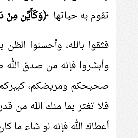
تقوم به حياتها
﴿وَكَأَيِّن مِنْ دَاب
فثقوا بالله، وأحسنوا الظن 
وأبشروا فإنه من صدق الله ص
صحيحكم ومريضكم، كبيركم وصغي
فلا تغتر بما منك الله من ق
أعطاك الله فإنه لو شاء ما كان