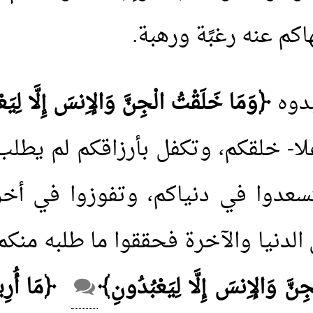
نهاكم عنه رغبًة ورهبة.
بدوه
﴿وَمَا خَلَقْتُ الْجِنَّ وَالإِنسَ إِلَّا لِيَ
لا- خلقكم، وتكفل بأرزاقكم لم يطلب
تسعدوا في دنياكم، وتفوزوا في أخ
لدنيا والآخرة فحققوا ما طلبه منكم، 
نَّ وَالإِنسَ إِلَّا لِيَعْبُدُونِ﴾
﴿مَا أُرِيد