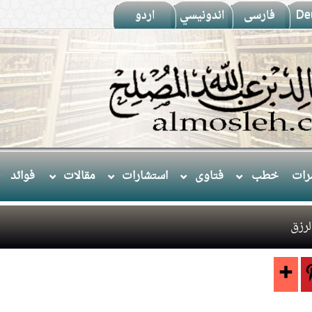
De
فارسى
اندونيسي
اردو
ات
خطب
فتاوى
استشارات
مقالات
فوائد
لرزق