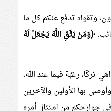
منون، وتقواه تدفع عنكم كل ما
ائب،
﴿وَمَنْ يَتَّقِ اللَّهَ يَجْعَلْ لَهُ
هي تركًا، رغبًة فيما عند الله،
 وأوصى بها الأولين والآخرين
في جوارحكم من امتثال أمره