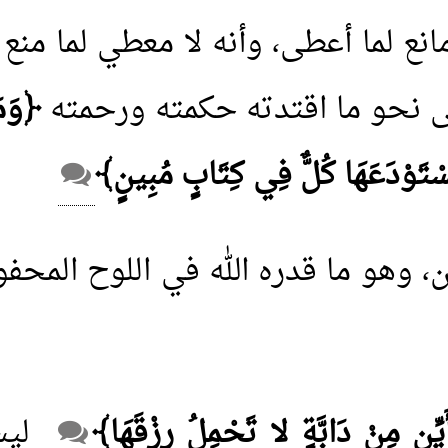
 مانع لما أعطى، وأنه لا معطي لما من
على نحو ما اقتدته حكمته ورحمته
﴿وَمَ
َمُسْتَوْدَعَهَا كُلٌّ فِي كِتَابٍ مُبِينٍ﴾
، وهو ما قدره الله في اللوح المحف
يِّن مِنْ دَابَّةٍ لا تَحْمِلُ رِزْقَهَا﴾
ليس