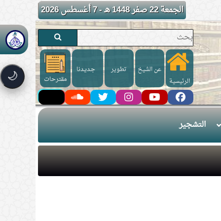
الجمعة 22 صفر 1448 هـ - 7 أغسطس 2026
عن الشيخ
تطوير
جـديـدنا
🌙
مقترحات
الرئيسية
التشجير