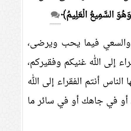
ْ وَهُوَ السَّمِيعُ الْعَلِيمُ﴾
ه، والسعي فيما يحب ويرضى،
ء إلى الله غنيكم وفقيركم،
لناس أنتم الفقراء إلى الله
 أو في جاهك أو في سائر ما