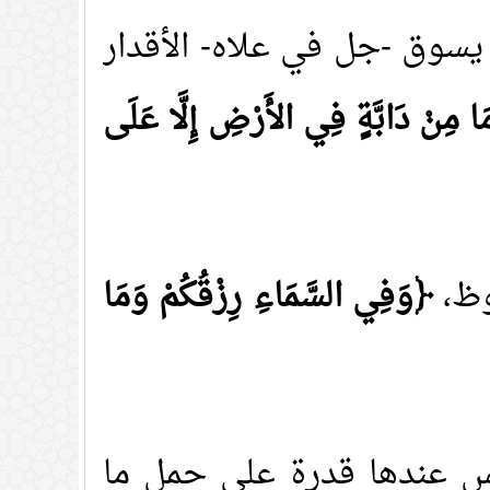
ع يسوق -جل في علاه- الأقدار
ا مِنْ دَابَّةٍ فِي الأَرْضِ إِلَّا عَلَى
وظ،
﴿وَفِي السَّمَاءِ رِزْقُكُمْ وَمَا
 عندها قدرة على حمل ما