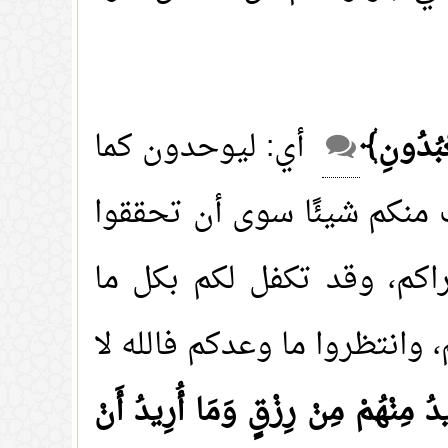
عْبُدُونِ﴾
أي: ليوحدون كما
 منكم شيئًا سوى أن تحققوا
راكم، وقد تكفل لكم بكل ما
وانتظروا ما وعدكم فالله لا
ُ مِنْهُمْ مِنْ رِزْقٍ وَمَا أُرِيدُ أَنْ