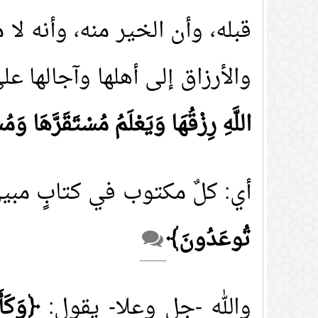
قبله، وأن الخير منه، وأنه لا
والأرزاق إلى أهلها وآجالها 
اللَّهِ رِزْقُهَا وَيَعْلَمُ مُسْتَقَرَّهَا و
أي: كلٌ مكتوب في كتابٍ مبين
تُوعَدُونَ﴾
والله -جل وعلا- يقول:
﴿وَكَأَ