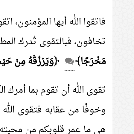
فاتقوا الله أيها المؤمنون، ات
تخافون، فبالتقوى تُدرك المط
مَخْرَجًا﴾
﴿وَيَرْزُقْهُ مِنْ حَي
تقوى الله أن تقوم بما أمرك الله
وخوفًا من عقابه فتقوى الله ا
هي ما عمر قلوبكم من محبته 