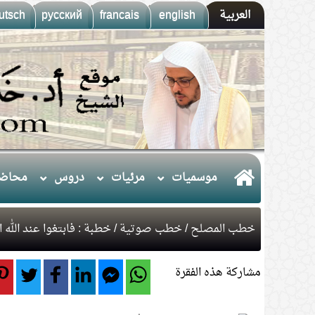
العربية
english
francais
русский
utsch
موسميات
مرئيات
دروس
محاضر
خطب المصلح
/
خطب صوتية
/ خطبة : فابتغوا عند الله ا
مشاركة هذه الفقرة