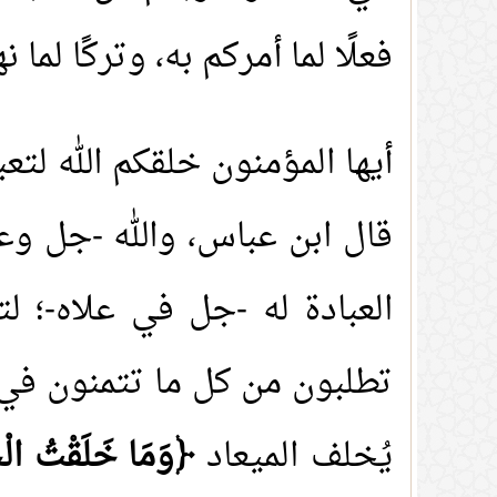
فعلًا لما أمركم به، وتركًا لما 
أيها المؤمنون خلقكم الله لتع
قال ابن عباس، والله -جل وع
العبادة له -جل في علاه-؛ ل
تطلبون من كل ما تتمنون في ا
يُخلف الميعاد
﴿وَمَا خَلَقْتُ الْجِ