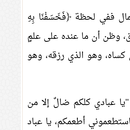
ففي لحظة ﴿فَخَسَفْنَا بِهِ
، وظن أن ما عنده على علمٍ
 كساه، وهو الذي رزقه، وهو
'يا عبادي كلكم ضالٌ إلا من
استطعموني أطعمكم، يا عباد