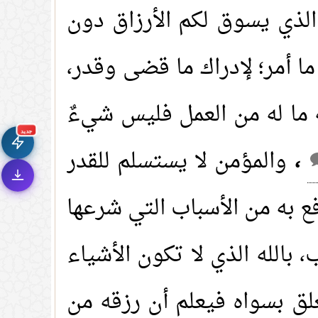
لذي يسوق لكم الأرزاق دون
ا أمر؛ لإدراك ما قضى وقدر،
🚀
جديد الموقع!
تعرف على أحدث المميزات
له ما له من العمل فليس شيءٌ
سرعة فائقة
⚡
تحميل أسرع بـ 3× من قبل
جديد
،
والمؤمن لا يستسلم للقدر
تصميم جديد كلياً
🎨
واجهة أكثر أناقة وسهولة
إشعارات ذكية
🔔
دفع به من الأسباب التي شرعها
تتابع كل جديد بخطوة واحدة
، بالله الذي لا تكون الأشياء
تعلق بسواه فيعلم أن رزقه من