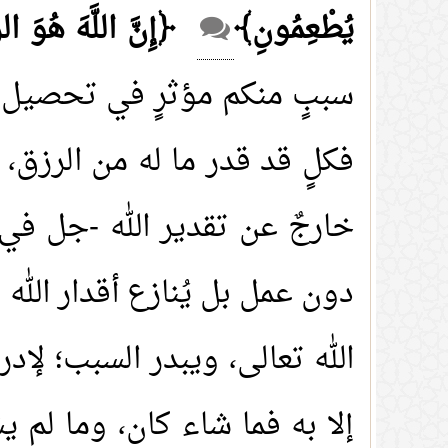
يُطْعِمُونِ﴾
﴿إِنَّ اللَّهَ هُوَ الرّ
سببٍ منكم مؤثرٍ في تحصيل ذل
فكلٍ قد قدر ما له من الرزق، 
خارجٌ عن تقدير الله -جل في
دون عمل بل يُنازع أقدار الله 
الله تعالى، ويبدر السبب؛ لإدر
إلا به فما شاء كان، وما لم ي