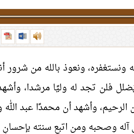
 ونستغفره، ونعوذ بالله من شرور أن
لل فلن تجد له وليًا مرشدا، وأشهد أن 
من الرحيم، وأشهد أن محمدًا عبد الل
آله وصحبه ومن اتبع سنته بإحسانٍ إل