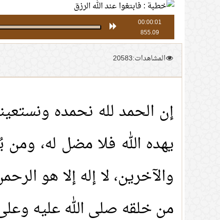
00:00:01
855.09
المشاهدات:20583
إن الحمد لله نحمده ونستعينه
يهده الله فلا مضل له، ومن يُض
والآخرين، لا إله إلا هو الرح
من خلقه صلى الله عليه وعلى 