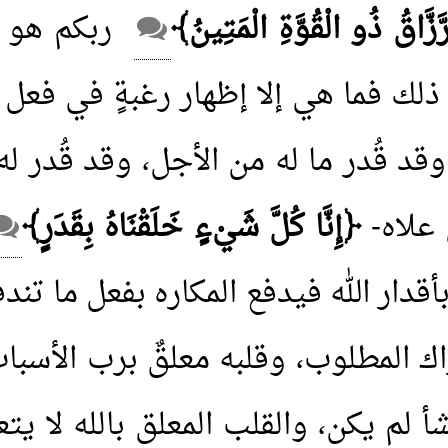
َزَّاقُ ذُو الْقُوَّةِ الْمَتِينُ﴾
ربكم هو ا
ك فما هي إلا إظهار رغبةٍ في فعل م
وقد قُدر ما له من الأجل، وقد قُدر 
 علاه-
﴿إِنَّا كُلَّ شَيْءٍ خَلَقْنَاهُ بِقَدَرٍ﴾
بأقدار الله فيدفع المكاره بفعل ما تن
اك المطلوب، وقلبه معلقٌ برب الأسباب
شأ لم يكن، والقلب المعلق بالله لا ي