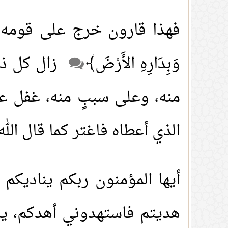
فهذا قارون خرج على قومه في 
وَبِدَارِهِ الأَرْضَ﴾
زال كل ذلك
منه، وعلى سببٍ منه، غفل عن
الذي أعطاه فاغتر كما قال الله
أيها المؤمنون ربكم يناديكم 
هديتم فاستهدوني أهدكم، يا 