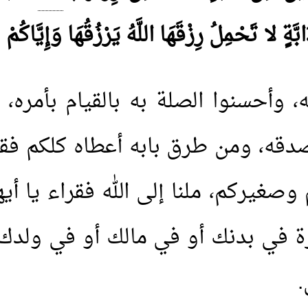
َّةٍ لا تَحْمِلُ رِزْقَهَا اللَّهُ يَرْزُقُهَا وَإِيَّاكُم
به، وأحسنوا الصلة به بالقيام بأمر
دقه، ومن طرق بابه أعطاه كلكم فقرا
ركم، ملنا إلى الله فقراء يا أيها ا
درة في بدنك أو في مالك أو في ولدك
.