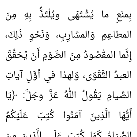
بِمنْعِ ما يُشْتَهَى ويُلْتَذُّ بِهِ مِنَ
المطاعِمِ وَالمشارِبِ، وَنَحْوِ ذَلِكَ،
إِنَّما المقْصُودُ مِنَ الصَّوْمِ أَنْ يُحَقِّقَ
العبدُ التَّقْوَى، وَلهذا في أوَّلِ آياتِ
الصِّيامِ يَقُولُ اللهُ عَزَّ وجَلَّ: ﴿يَا
أَيُّهَا الَّذِينَ آمَنُوا كُتِبَ عَلَيْكُمُ
الصِّيَامُ كَمَا كُتِبَ عَلَى الَّذِينَ مِنْ