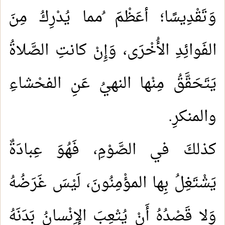
وَتَقْدِيسًا؛ أعَظْمَ ُمما يُدْرِكُ مِنَ
الفَوائِدِ الأُخْرَى، وَإِنْ كانتِ الصَّلاةُ
يَتَحَقَّقُ مِنْها النهيُ عَنِ الفحْشاءِ
والمنكرِ.
كذلكَ في الصَّوْمِ، فَهُوَ عِبادَةٌ
يَشْتَغِلُ بِها المؤْمِنُونَ، لَيْسَ غَرَضُهُ
وَلا قَصْدُهُ أَنْ يُتْعِبَ الإِنْسانُ بَدَنَهُ