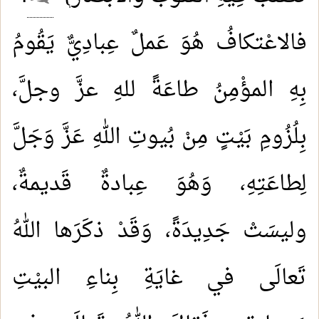
فالاعْتكافُ هُوَ عَملٌ عِبادِيٌّ يَقُومُ
بِهِ المؤْمِنُ طاعَةً للهِ عزَّ وجلَّ،
بِلُزُومِ بَيْتٍ مِنْ بُيوتِ اللهِ عَزَّ وَجَلَّ
لِطاعَتِهِ، وَهُوَ عِبادةٌ قَديمةٌ،
وليسَتْ جَدِيدَةً، وَقَدْ ذكَرَها اللهُ
تَعالَى في غايَةِ بِناءِ البيْتِ