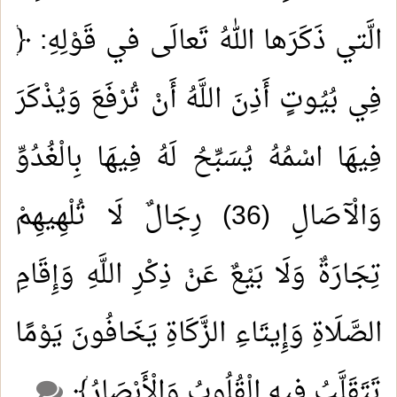
الَّتي ذَكَرَها اللهُ تَعالَى في قَوْلِهِ: ﴿
فِي بُيُوتٍ أَذِنَ اللَّهُ أَنْ تُرْفَعَ وَيُذْكَرَ
فِيهَا اسْمُهُ يُسَبِّحُ لَهُ فِيهَا بِالْغُدُوِّ
وَالْآصَالِ (36) رِجَالٌ لَا تُلْهِيهِمْ
تِجَارَةٌ وَلَا بَيْعٌ عَنْ ذِكْرِ اللَّهِ وَإِقَامِ
الصَّلَاةِ وَإِيتَاءِ الزَّكَاةِ يَخَافُونَ يَوْمًا
تَتَقَلَّبُ فِيهِ الْقُلُوبُ وَالْأَبْصَارُ﴾
.