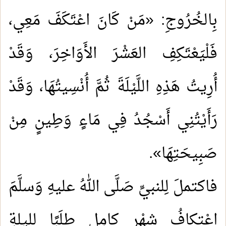
بِالخُرُوجِ: «مَنْ كَانَ اعْتَكَفَ مَعِي،
فَلْيَعْتَكِفِ العَشْرَ الأَوَاخِرَ، وَقَدْ
أُرِيتُ هَذِهِ اللَّيْلَةَ ثُمَّ أُنْسِيتُهَا، وَقَدْ
رَأَيْتُنِي أَسْجُدُ فِي مَاءٍ وَطِينٍ مِنْ
صَبِيحَتِهَا».
فاكتملَ لِلنبيِّ صَلَّى اللهُ عليهِ وَسلَّمَ
اعْتكافُ شهْرٍ كامِلٍ طلَبًا لليلةِ