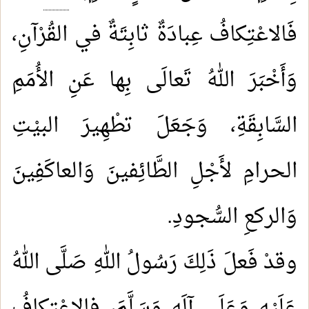
فَالاعْتِكافُ عِبادَةٌ ثابِتَةٌ في القُرْآنِ،
وَأَخْبَرَ اللهُ تَعالَى بِها عَنِ الأُمَمِ
السَّابِقَةِ، وَجَعَلَ تطْهِيرَ البيْتِ
الحرامِ لأَجْلِ الطَّائِفينَ وَالعاكَفِينَ
وَالركعِ السُّجودِ.
وقدْ فَعلَ ذَلِكَ رَسُولُ اللهِ صَلَّى اللهُ
عَلَيْهِ وَعَلَى آلَهِ وَسَلَّمَ، فالاعْتكافُ