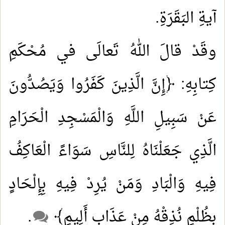
آيةِ البَقَرَةِ.
وقَدْ قالَ اللهُ تَعالَى في مُحْكَمِ
كِتابِهِ: ﴿إِنَّ الَّذِينَ كَفَرُوا وَيَصُدُّونَ
عَنْ سَبِيلِ اللَّهِ وَالْمَسْجِدِ الْحَرَامِ
الَّذِي جَعَلْنَاهُ لِلنَّاسِ سَوَاءً الْعَاكِفُ
فِيهِ وَالْبَادِ وَمَنْ يُرِدْ فِيهِ بِإِلْحَادٍ
بِظُلْمٍ نُذِقْهُ مِنْ عَذَابٍ أَلِيمٍ﴾
.