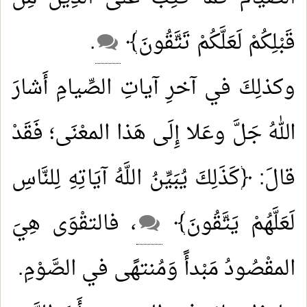
قَبْلِكُمْ لَعَلَّكُمْ تَتَّقُونَ﴾
.
وكذلِكَ في آخرِ آياتِ الصِّيامِ أَشارَ
اللهُ جَلَّ وعَلا إِلَى هَذا المعْنَى؛ فَقَدْ
قالَ: ﴿كَذَلِكَ يُبَيِّنُ اللَّهُ آيَاتِهِ لِلنَّاسِ
لَعَلَّهُمْ يَتَّقُونَ﴾
، فالتقْوَى هِيَ
المقْصُودُ مَبْدأً وَمُنتهًى في الصَّوْمِ.