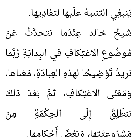
يَنبغِي التنبيهُ علَيْها لتفادِيها.
شيخُ خالد عِنْدَما نتحدَّثُ عَنْ
مُوضُوعِ الاعْتِكافِ في البِدايَةِ رُبَّما
نريدُ تَوْضِيحًا لهذهِ العِبادَةِ، مَعْناها،
وَمَعْنَى الاعْتِكافِ، ثمَّ بَعْدَ ذلكَ
ننطَلِقُ إِلَى الحِكْمَةِ مِنْ
مَشْرُوعِيَّتِها، وَبَعْضَ أَحْكامِها.