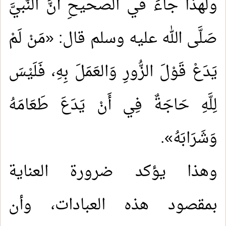
ولهذا جاءَ في الصحيحِ أَنَّ النَّبيَّ
صَلَّى الله عليه وسلم قال: «مَنْ لَمْ
يَدَعْ قَوْلَ الزُّورِ وَالعَمَلَ بِهِ، فَلَيْسَ
لِلَّهِ حَاجَةٌ فِي أَنْ يَدَعَ طَعَامَهُ
وَشَرَابَهُ».
وهذا يؤكد ضرورة العناية
بمقصود هذه العبادات، وأن