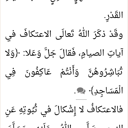
القَدْرِ.
وقَدْ ذكَرَ اللهُ تَعالَى الاعتكافَ في
آياتِ الصيامِ، فَقالَ جَلَّ وَعَلا: ﴿وَلا
تُبَاشِرُوهُنَّ وَأَنْتُمْ عَاكِفُونَ فِي
الْمَسَاجِدِ﴾
.
فالاعتكافُ لا إِشْكالَ في ثُبُوتِهِ عَنِ