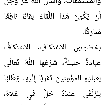
والمستَمِعاتِ، وأَسألُ اللهَ عزَّ وجَلَّ
أَنْ يَكُونَ هَذا اللِّقاءُ لِقاءً نافِعًا
مُباركًا.
بخصُوصِ الاعْتكافِ، الاعتكافُ
عبادةٌ جليلةٌ، شرَعَها اللهُ تَعالَى
لِعبادِهِ المؤْمِنينَ تقربًا إِلَيهِ، وَطَلبًا
لِلزلْفَى عندَهُ جَلَّ في عُلاهُ،