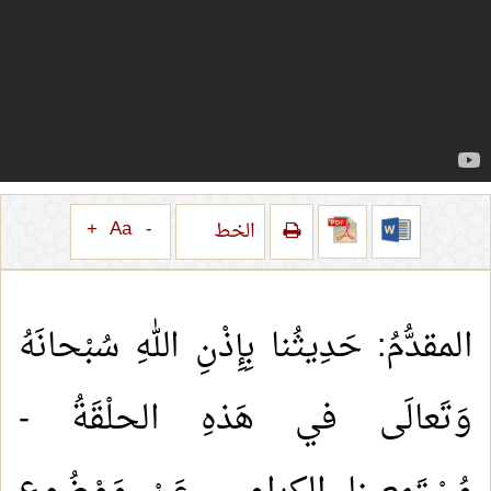
+
Aa
-
الخط
المقدُّمُ: حَدِيثُنا بِإِذْنِ اللهِ سُبْحانَهُ
وَتَعالَى في هَذهِ الحلْقَةُ -