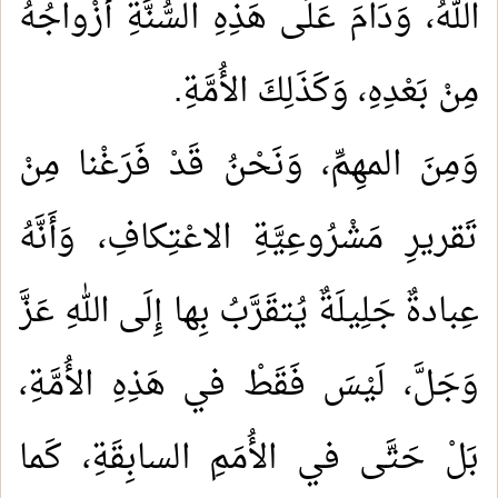
اللهُ، وَدَامَ عَلَى هَذِهِ السُّنَّةِ أَزْواجُهُ
مِنْ بَعْدِهِ، وَكَذَلِكَ الأُمَّةِ.
وَمِنَ المهِمِّ، وَنَحْنُ قَدْ فَرَغْنا مِنْ
تَقريرِ مَشْرُوعِيَّةِ الاعْتِكافِ، وَأَنَّهُ
عِبادةٌ جَلِيلَةٌ يُتقَرَّبُ بِها إِلَى اللهِ عَزَّ
وَجَلَّ، لَيْسَ فَقَطْ في هَذِهِ الأُمَّةِ،
بَلْ حَتَّى في الأُمَمِ السابِقَةِ، كَما