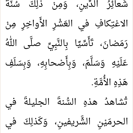
شَعائِرُ الدِّينِ، وَمِنْ ذَلِكَ سُنَّةُ
الاعْتِكافِ في العَشْرِ الأَواخِرِ مِنْ
رَمَضانَ، تَأَسِّيًا بِالنَّبِيِّ صلَّى اللهُ
عَلَيْهِ وَسَلَّمَ، وَبِأَصْحابِهِ، وَبِسَلَفِ
هَذِهِ الأُمَّةِ.
تُشاهدُ هذهِ السُّنةَ الجليلةَ في
الحرمَيْنِ الشَّريفينِ، وَكَذلِكَ في