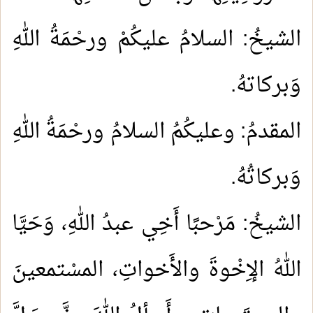
الشيخُ: السلامُ عليكُمْ ورحْمَةُ اللهِ
وَبركاتهُ.
المقدمُ: وعليكُمُ السلامُ ورحْمَةُ اللهِ
وَبركاتُهُ.
الشيخُ: مَرْحبًا أَخِي عبدُ اللهِ، وَحَيَّا
اللهُ الإِخْوةَ والأَخواتِ، المسْتمعينَ