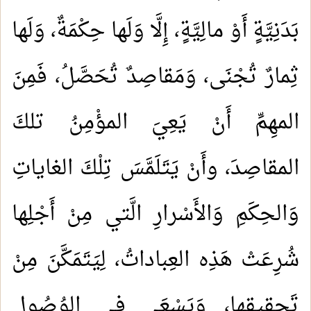
بَدَنِيَّةٍ أَوْ مالِيَّةٍ، إِلَّا وَلَها حِكْمَةٌ، وَلَها
ثِمارٌ تُجْنَى، وَمَقاصِدٌ تُحَصَّلُ، فَمِنَ
المهِمِّ أَنْ يَعِيَ المؤْمِنُ تلكَ
المقاصِدَ، وأَنْ يَتَلَمَّسَ تِلْكَ الغاياتِ
وَالحِكَمِ وَالأَسْرارِ الَّتي مِنْ أَجْلِها
شُرِعَتْ هَذِه العِباداتُ، لِيَتَمَكَّنَ مِنْ
تَحقِيقِها، وَيَسْعَى في الوُصُولِ