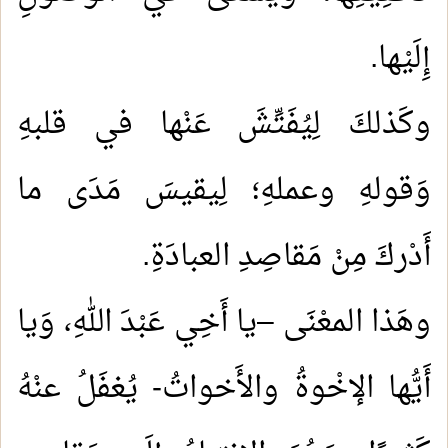
إِلَيْها.
وكَذلكَ لِيُفَتِّشَ عَنْها في قلبهِ
وَقولهِ وعملهِ؛ لِيقيسَ مَدَى ما
أَدْركَ مِنْ مَقاصِدِ العبادَةِ.
وهَذا المعْنَى –يا أَخِي عَبْدَ اللهِ، وَيا
أَيُّها الإخْوةُ والأَخواتُ- يُغفَلُ عنْهُ