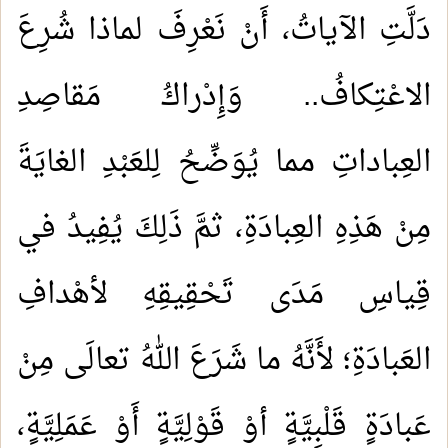
دَلَّتِ الآياتُ، أَنْ نَعْرِفَ لماذا شُرِعَ
الاعْتِكافُ.. وَإِدْراكُ مَقاصِدِ
العِباداتِ مما يُوَضِّحُ لِلعَبْدِ الغايَةَ
مِنْ هَذِهِ العِبادَةِ، ثمَّ ذَلِكَ يُفِيدُ في
قِياسِ مَدَى تَحْقِيقِهِ لأهْدافِ
العَبادَةِ؛ لأَنَّهُ ما شَرَعَ اللهُ تعالَى مِنْ
عَبادَةٍ قَلْبِيَّةٍ أوْ قَوْلِيَّةٍ أَوْ عَمَلِيَّةٍ،