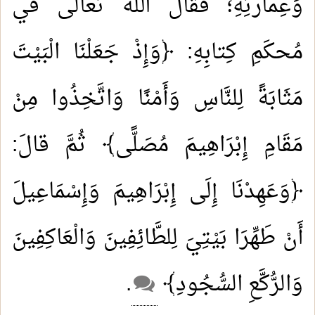
وَعِمارتِهِ؛ فَقالَ اللهُ تَعالَى في
مُحكَمِ كِتابِهِ: ﴿وَإِذْ جَعَلْنَا الْبَيْتَ
مَثَابَةً لِلنَّاسِ وَأَمْنًا وَاتَّخِذُوا مِنْ
مَقَامِ إِبْرَاهِيمَ مُصَلًّى﴾ ثُمَّ قالَ:
﴿وَعَهِدْنَا إِلَى إِبْرَاهِيمَ وَإِسْمَاعِيلَ
أَنْ طَهِّرَا بَيْتِيَ لِلطَّائِفِينَ وَالْعَاكِفِينَ
وَالرُّكَّعِ السُّجُودِ﴾
.