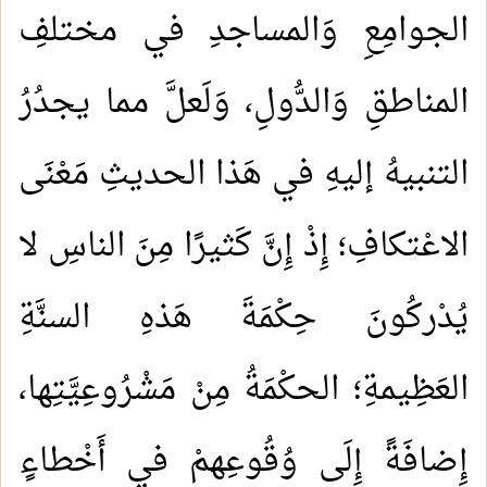
الجوامِعِ وَالمساجدِ في مختلفِ
المناطقِ وَالدُّولِ، وَلَعلَّ مما يجدُرُ
التنبيهُ إليهِ في هَذا الحديثِ مَعْنَى
الاعْتكافِ؛ إِذْ إِنَّ كَثيرًا مِنَ الناسِ لا
يُدْركُونَ حِكْمَةَ هَذهِ السنَّةِ
العَظِيمةِ؛ الحكْمَةُ مِنْ مَشْرُوعِيَّتِها،
إِضافَةً إِلَى وُقُوعِهمْ في أَخْطاءٍ