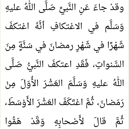
وقدْ جاءَ عَنِ النَّبيِّ صَلَّى اللهُ عليهِ
وَسَلَّم في الاعْتكافِ أنَّهُ اعْتكفَ
شَهْرًا في شَهْرِ رمضانَ في سَنَّةٍ مِنَ
السَّنواتِ، فَقَدِ اعتكفَ النَّبيُّ صَلَّى
اللهُ عليهِ وَسَلَّمَ العَشْرَ الأُوَلَ مِنْ
رَمَضانَ، ثُمَّ اعْتَكَفَ العَشْرَ الأَوْسَطَ،
ثُمَّ قالَ لأَصْحابِهِ وَقَدْ هَمُّوا