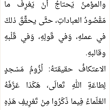
والمؤمنُ يَحتاجُ أَنْ يَعْرِفَ ما
مَقْصُودُ العباداتِ، حتَّى يحقِّقَ ذلكَ
في عملهِ، وَفي قَولِهِ، وَفي قَلْبهِ
وقالبهِ.
الاعتكافُ حقيقتهُ: لُزُومُ مَسْجدٍ
لِطاعَةِ اللهِ تَعالَى، هَكَذا عَرَّفَهُ
العُلَماءُ فِيما ذَكَرُوا مِنْ تَعْرِيفِ هَذِهِ