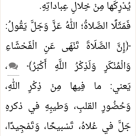
يُدْرِكَها مِنْ خِلالِ عِباداتِهِ.
فَمَثَلًا الصَّلاةُ؛ اللهُ عَزَّ وَجَلَّ يَقُولُ:
﴿إِنَّ الصَّلَاةَ تَنْهَى عَنِ الْفَحْشَاءِ
وَالْمُنْكَرِ وَلَذِكْرُ اللَّهِ أَكْبَرُ﴾
،
يَعني: ما فِيها مِنْ ذِكْرِ اللهِ،
وَحُضُورِ القلبِ، وَطيبِهِ في ذكرهِ
جَلَّ في عُلاهُ، تَسْبيحًا، وَتَمْجِيدًا،