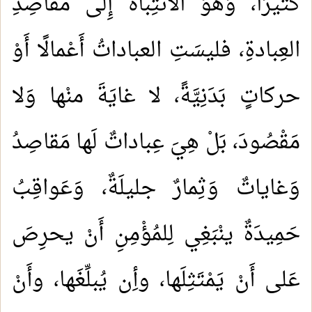
كَثيرًا، وَهُوَ الانتِباهُ إِلَى مَقاصِدِ
العِبادةِ، فليسَتِ العباداتُ أَعْمالًا أَوْ
حركاتٍ بَدَنِيَّةً، لا غايَةَ منْها وَلا
مَقْصُودَ، بَلْ هِيَ عِباداتٌ لَها مَقاصِدُ
وَغاياتٌ وَثِمارٌ جليلَةٌ، وَعَواقِبُ
حَمِيدَةٌ ينْبَغِي لِلمُؤْمِنِ أَنْ يحرِصَ
عَلى أَنْ يَمْتَثِلَها، وأِن يُبلِّغَها، وأَنْ