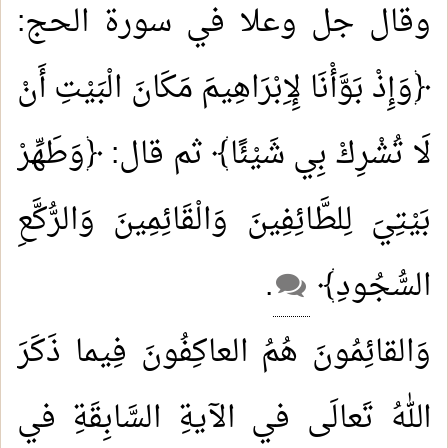
وقال جل وعلا في سورة الحج:
﴿وَإِذْ بَوَّأْنَا لِإِبْرَاهِيمَ مَكَانَ الْبَيْتِ أَنْ
لَا تُشْرِكْ بِي شَيْئًا﴾ ثم قال: ﴿وَطَهِّرْ
بَيْتِيَ لِلطَّائِفِينَ وَالْقَائِمِينَ وَالرُّكَّعِ
السُّجُودِ﴾
.
وَالقائِمُونَ هُمُ العاكِفُونَ فِيما ذَكَرَ
اللهُ تَعالَى في الآيةِ السَّابِقَةِ في