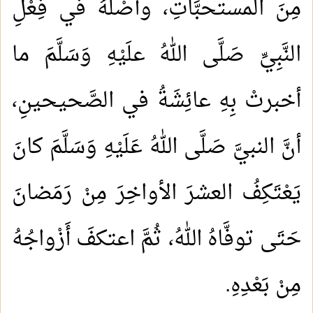
مِنَ المستحبَّاتِ، وأصْلُهُ في فِعْلِ
النَّبِيِّ صَلَّى اللهُ علَيْهِ وَسَلَّمَ ما
أخبرتْ بِهِ عائِشَةُ في الصَّحيحينِ،
أنَّ النبيَّ صَلَّى اللهُ عَلَيْهِ وَسَلَّمَ كانَ
يَعْتَكِفُ العشرَ الأواخِرَ مِنْ رَمَضانَ
حَتَى توفَّاهُ اللهُ، ثُمَّ اعتكفَ أَزْواجُهُ
مِنْ بَعْدِهِ.