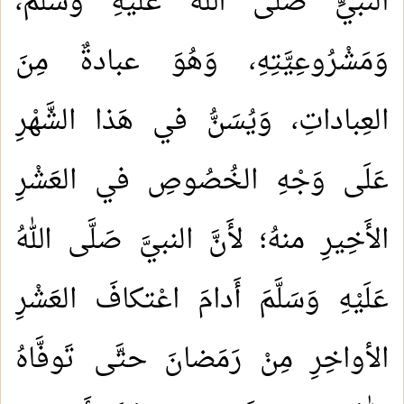
النبيِّ صَلَّى اللهُ عَلَيْهِ وَسَلَّمَ،
وَمَشْرُوعِيَّتِهِ، وَهُوَ عبادةٌ مِنَ
العِباداتِ، وَيُسَنُّ في هَذا الشَّهْرِ
عَلَى وَجْهِ الخُصُوصِ في العَشْرِ
الأَخِيرِ منهُ؛ لأَنَّ النبيَّ صَلَّى اللهُ
عَلَيْهِ وَسَلَّمَ أَدامَ اعْتكافَ العَشْرِ
الأواخِرِ مِنْ رَمَضانَ حتَّى تَوفَّاهُ