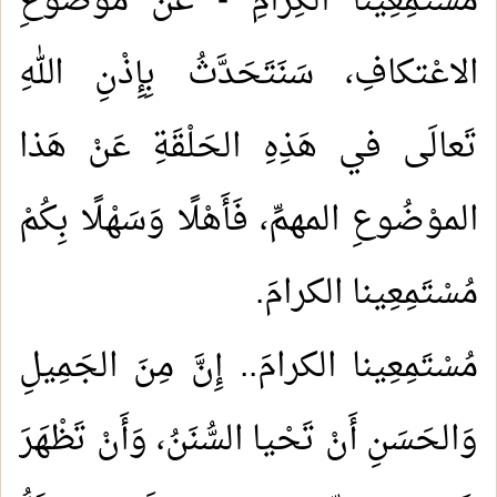
مُسْتَمِعِينا الكِرامِ - عَنْ مَوْضُوعِ
الاعْتكافِ، سَنَتَحَدَّثُ بِإِذْنِ اللهِ
تَعالَى في هَذِهِ الحَلْقَةِ عَنْ هَذا
الموْضُوعِ المهمِّ، فَأَهْلًا وَسَهْلًا بِكُمْ
مُسْتَمِعِينا الكرامَ.
مُسْتَمِعِينا الكرامَ.. إِنَّ مِنَ الجَمِيلِ
وَالحَسَنِ أَنْ تَحْيا السُّنَنُ، وَأَنْ تَظْهَرَ