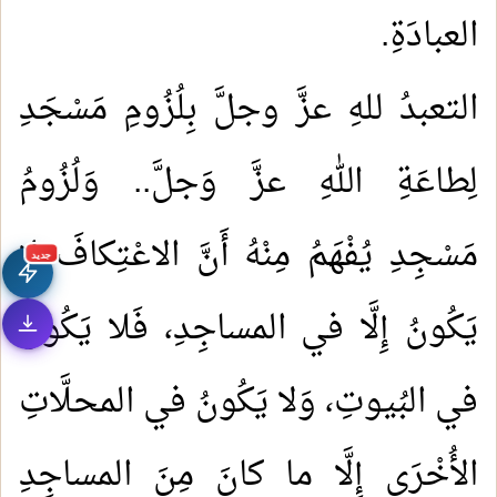
العبادَةِ.
التعبدُ للهِ عزَّ وجلَّ بِلُزُومِ مَسْجَدِ
لِطاعَةِ اللهِ عزَّ وَجلَّ.. وَلُزُومُ
مَسْجِدِ يُفْهَمُ مِنْهُ أَنَّ الاعْتِكافَ لا
جديد
يَكُونُ إِلَّا في المساجِدِ، فَلا يَكُونُ
في البُيوتِ، وَلا يَكُونُ في المحلَّاتِ
الأُخْرَى إِلَّا ما كانَ مِنَ المساجِدِ