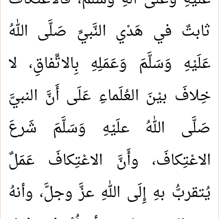
ثابتٌ في هَدْي النَّبيِّ صَلَّى اللهُ
عَلَيْهِ وَسَلَّمَ وَعَمَلِهِ بِالاتِّفاقِ، لا
خِلافَ بيْنَ العُلَماءِ عَلَى أَنَّ النبيَّ
صَلَّى اللهُ علَيْهِ وَسَلَّمَ شَرعَ
الاعْتِكافَ، وأَنَّ الاعْتِكافَ عَمَلٌ
يُتقربُّ بهِ إِلَى اللهِ عزَّ وجلَّ، وأنهُ