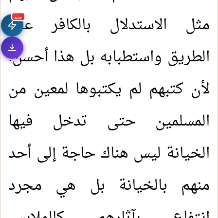
مثل الاستدلال بالكافر على
جديد
الطريق واستطبابه بل هذا أحسن.
لأن كتبهم لم يكتبوها لمعين من
1.
من صور التعصب بغير الحق
المسلمين حتى تدخل فيها
2.
الدعاء بطول البقاء
الخيانة ليس هناك حاجة إلى أحد
3.
عجائب معاملة الإنسان لربه وخالقه
منهم بالخيانة بل هي مجرد
4.
السعيد من وعظ بغيره