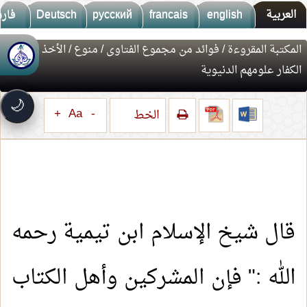
العربية
english
francais
русский
Deutsch
فار
المكتبة المقروءة
/
فوائد من مجموع الفتاوى
/
منوع
/ الأخذ عن
🚀
جديد الموقع!
الكفار علومهم الدنيوية
تعرف على أحدث المميزات
سرعة فائقة
⚡
🌙
تحميل أسرع بـ 3× من قبل
+
Aa
-
الخط
تصميم جديد كلياً
🎨
واجهة أكثر أناقة وسهولة
إشعارات ذكية
🔔
تتابع كل جديد بخطوة واحدة
قال شيخ الإسلام ابن تيمية رحمه
الله :" فإن المشركين وأهل الكتاب