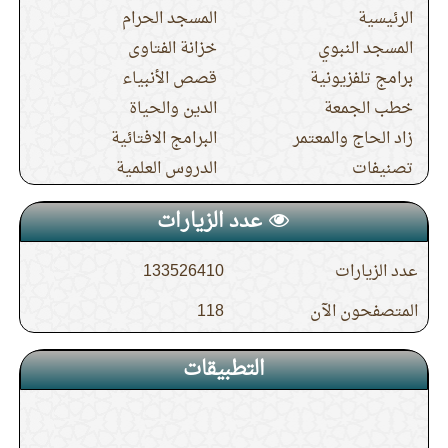
الرئيسية
المسجد الحرام
المسجد النبوي
خزانة الفتاوى
برامج تلفزيونية
قصص الأنبياء
خطب الجمعة
الدين والحياة
زاد الحاج والمعتمر
البرامج الافتائية
تصنيفات
الدروس العلمية
عدد الزيارات
عدد الزيارات
133526410
المتصفحون الآن
118
التطبيقات