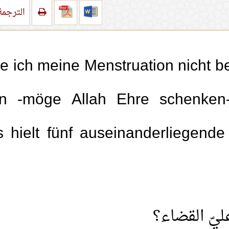
الترجم
 ich meine Menstruation nicht 
den -möge Allah Ehre schenken
s hielt fünf auseinanderliegend
ليّ القضاء؟