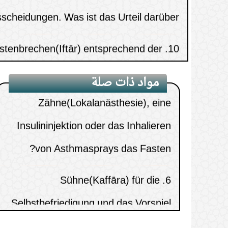
stenbrechen(Iftār) entsprechend der
10.
machen?
licheren Annahme(ghalabat adh-Dhann)
Bricht eine örtliche Betäubung der
5.
 Entrichten von Zakāt al-Fiṭr in einem
11.
Zähne(Lokalanästhesie), eine
مواد ذات صلة
anderen Land
Insulininjektion oder das Inhalieren
von Asthmasprays das Fasten?
 Adhān von Fadj Wasser getrunken,
12.
was ist das Urteil über mein Fasten?
Sühne(Kaffāra) für die
6.
Selbstbefriedigung und das Vorspiel
er das Verwenden von „Vicks“(ein Art
13.
Mentholsalbe) eines Fastenden
Das Austreten von Blut, dessen
7.