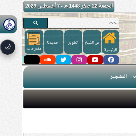
الجمعة 22 صفر 1448 هـ - 7 أغسطس 2026
عن الشيخ
تطوير
جـديـدنا
🌙
مقترحات
الرئيسية
التشجير