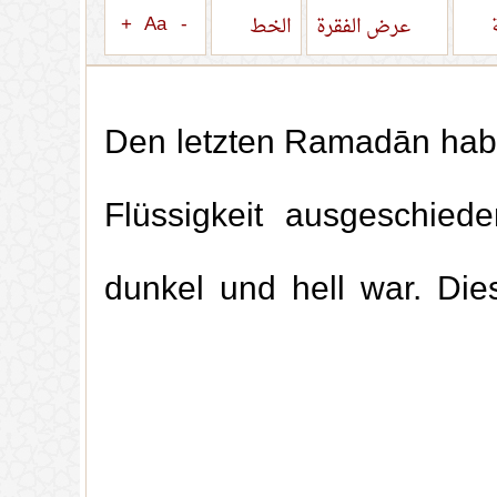
+
Aa
-
ة
عرض الفقرة
الخط
Den letzten Ramadān habe
Flüssigkeit ausgeschie
dunkel und hell war. Die