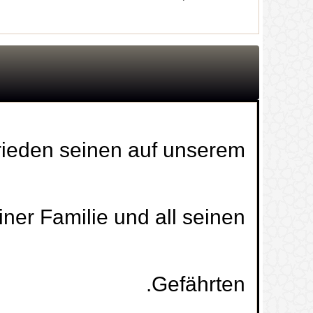
rieden seinen auf unserem
einer Familie und all seinen
Gefährten.
Ramadān mit mir geschlafen. Muss ich
1.