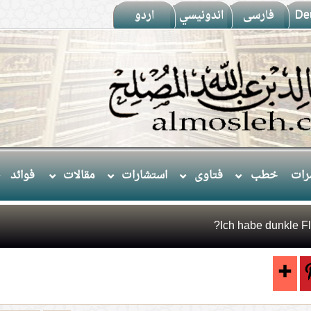
De
فارسى
اندونيسي
اردو
ات
خطب
فتاوى
استشارات
مقالات
فوائد