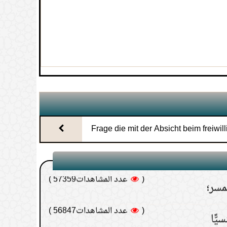
م بماء السدر وماء زمزم المقروء عليه
(
عدد المشاهدات63398 )
حمام( و دستشویی)
(
عدد المشاهدات61607 )
ز راه مقعد؛
(
عدد المشاهدات58367 )
لا يجوز؟
Frage die mit der Absicht beim freiwil
(
عدد المشاهدات57359 )
tun hat
مسر؛
(
عدد المشاهدات56847 )
ًّا
(
عدد المشاهدات54841 )
فاة قريب