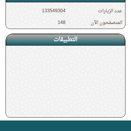
عدد الزيارات
133549304
المتصفحون الآن
148
التطبيقات
. .
تصميم وبرمجة