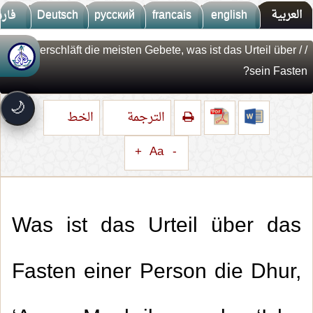
العربية
english
francais
русский
Deutsch
فار
/ Er verschläft die meisten Gebete, was ist das Urteil über
/
🚀
جديد الموقع!
sein Fasten?
تعرف على أحدث المميزات
سرعة فائقة
⚡
🌙
تحميل أسرع بـ 3× من قبل
الترجمة
الخط
تصميم جديد كلياً
🎨
واجهة أكثر أناقة وسهولة
+
Aa
-
إشعارات ذكية
🔔
تتابع كل جديد بخطوة واحدة
Was ist das Urteil über das
Fasten einer Person die Dhur,