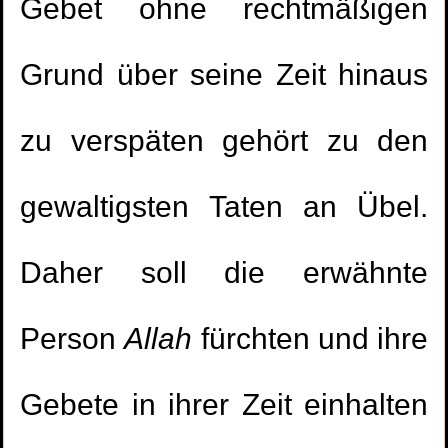
Gebet ohne rechtmäßigen
Grund über seine Zeit hinaus
zu verspäten gehört zu den
gewaltigsten Taten an Übel.
Daher soll die erwähnte
Person
Allah
fürchten und ihre
Er hat am Tag von Ramadān mit mir
1.
Gebete in ihrer Zeit einhalten
geschlafen. Muss ich eine Sühne(Kaffāra)