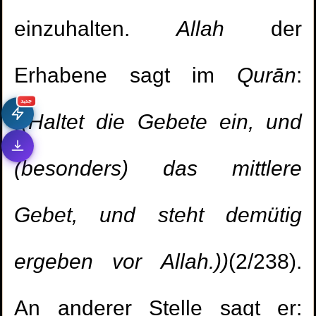
einzuhalten.
Allah
der
Erhabene sagt im
Qurān
:
جديد
((Haltet die Gebete ein, und
(besonders) das mittlere
Gebet, und steht demütig
ergeben vor Allah.))
(2/238).
An anderer Stelle sagt er: