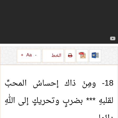
+
Aa
-
الخط
18- ومِنْ ذاك إحساسُ المحبِّ
لقلبهِ *** بضربٍ وتحريكٍ إلى اللهِ