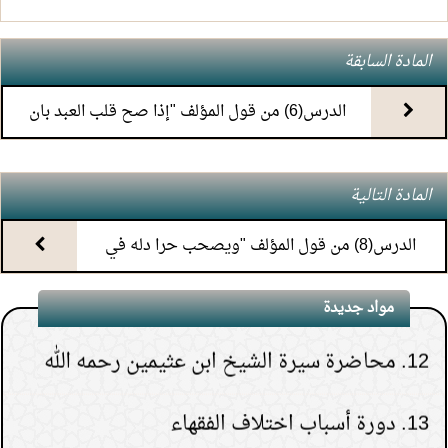
7.
(4) التعليق على كتاب الحج من الكافي
المادة السابقة
8.
(3) التعليق على كتاب الحج من الكافي
الدرس(6) من قول المؤلف "إذا صح قلب العبد بان
9.
(2) التعليق على كتاب الحج من الكافي
ارتحاله"
المادة التالية
10.
(1) التعليق على كتاب الحج من الكافي
الدرس(8) من قول المؤلف "ويصحب حرا دله في
11.
محاضرة أحكام المواقيت
طريقه"
مواد جديدة
12.
محاضرة سيرة الشيخ ابن عثيمين رحمه الله
1.
هل يشعر الميت بمن حوله قبل دفنه.
13.
دورة أسباب اختلاف الفقهاء
(
عدد المشاهدات263299 )
2.
هل قولهم(تفاءلوا