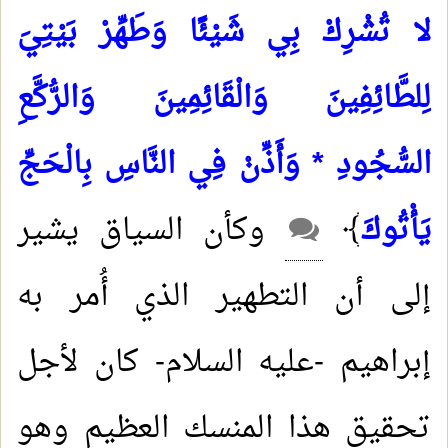
لا تُشْرِكْ بِي شَيْئًا وَطَهِّرْ بَيْتِيَ
لِلطَّائِفِينَ وَالْقَائِمِينَ وَالرُّكَّعِ
السُّجُودِ * وَأَذِّنْ فِي النَّاسِ بِالْحَجِّ
يَأْتُوكَ
﴾
وكأن السياق يشير
إلى أن التطهير الذي أُمر به
إبراهيم -عليه السلام- كان لأجل
تحقيق هذا المنسك العظيم وهو