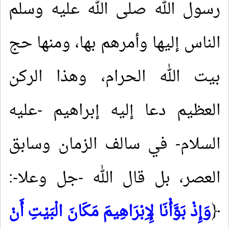
رسول الله صلى الله عليه وسلم
الناس إليها وأمرهم بها، ومنها حج
بيت الله الحرام، وهذا الركن
العظيم دعا إليه إبراهيم -عليه
السلام- في سالف الزمان وسابق
العصر، بل قال الله -جل وعلا-:
﴿
وَإِذْ بَوَّأْنَا لِإِبْرَاهِيمَ مَكَانَ الْبَيْتِ أَنْ