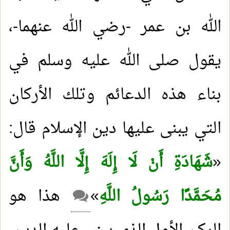
الله بن عمر -رضي الله عنهما-،
يقول صلى الله عليه وسلم في
بناء هذه الدعائم وتلك الأركان
التي يبنى عليها دين الإسلام قال:
«
شَهَادَةِ أَنْ لَا إِلَهَ إِلَّا اللَّهُ وَأَنَّ
مُحَمَّدًا رَسُولُ اللَّهِ
»
هذا هو