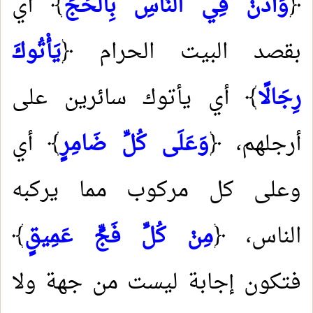
﴿
وَأَذِّنْ فِي النَّاسِ بِالْحَجِّ
﴾ أي
بقصد البيت الحرام ﴿
يَأْتُوكَ
رِجَالًا
﴾ أي يأتوك سائرين على
أرجلهم، ﴿
وَعَلَى كُلِّ ضَامِرٍ
﴾ أي
وعلى كل مركوب مما يركبه
الناس، ﴿
مِنْ كُلِّ فَجٍّ عَمِيقٍ
﴾
فتكون إجابة ليست من جهة ولا