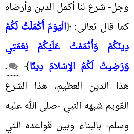
وجل- شرع لنا أكمل الدين وأرضاه
كما قال تعالى: ﴿
الْيَوْمَ أَكْمَلْتُ لَكُمْ
دِينَكُمْ وَأَتْمَمْتُ عَلَيْكُمْ نِعْمَتِي
وَرَضِيتُ لَكُمُ الإِسْلامَ دِينًا
﴾
،
هذا الدين العظيم، هذا الشرع
القويم شبهه النبي -صلى الله عليه
وسلم- بالبناء وبين قواعده التي