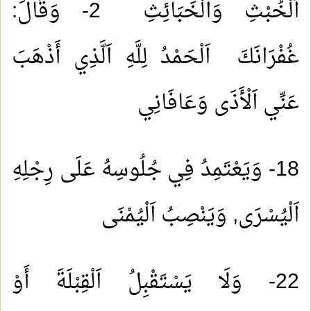
اَلْخُبْثِ وَالْخَبَائِثِ 2- وَقَالَ:
غُفْرَانَكَ اَلْحَمْدُ لِلَّهِ اَلَّذِي أَذْهَبَ
عَنِّي اَلْأَذَى وَعَافَانِي
18- وَيَعْتَمِدُ فِي جُلُوسِهُ عَلَى رِجْلِهِ
اَلْيُسْرَى, وَيَنْصِبُ اَلْيُمْنَى
22- وَلَا يَسْتَقْبِلُ اَلْقِبْلَةَ أَوْ