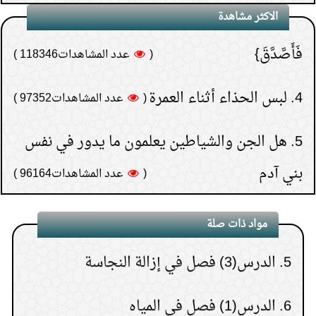
الاكثر مشاهدة
فَأَصَّدَّقَ}
(
عدد المشاهدات118346 )
1.
الدرس (6) باب ما يوجب الغسل وصفته
4.
لبس الحذاء أثناء العمرة
(
عدد المشاهدات97352 )
2.
الدرس(5) فصل في المسح على الخفين
والجبيرة
5.
هل الجن والشياطين يعلمون ما يدور في نفس
بني آدم
(
عدد المشاهدات96164 )
3.
الدرس(4) باب صفة الوضوء
6.
كيف تعرف نتيجة الاستخارة؟
4.
الدرس(7) باب التيمم
(
عدد المشاهدات93159 )
مواد ذات صلة
7.
هل يجوز إعطاء زكاة
5.
الدرس(3) فصل في إزالة النجاسة
المال إلى الأب أو الأم أو الإخوة
6.
الدرس(1) فصل في المياه
(
عدد المشاهدات91583 )
8.
حكم النظر إلى المواقع