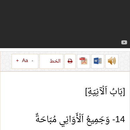
+
Aa
-
الخط
[بَابُ اَلْآنِيَةِ]
14- وَجَمِيعُ اَلْأَوَانِي مُبَاحَةٌ