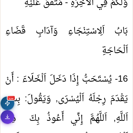
وَلَكُمْ فِي اَلْآخِرَةِ - مُتَّفَقٌ عَلَيْهِ
بَابُ اَلِاسْتِنْجَاءِ وَآدَابِ قَضَاءِ
اَلْحَاجَةِ
16- يُسْتَحَبُّ إِذَا دَخَلَ اَلْخَلَاءَ : أَنْ
يَقْدَمَ رِجْلَهُ اَلْيُسْرَى, وَيَقُولَ: بِسْمِ
جديد
اَللَّهِ, اَللَّهُمَّ إِنِّي أَعُوذُ بِكَ مِنْ