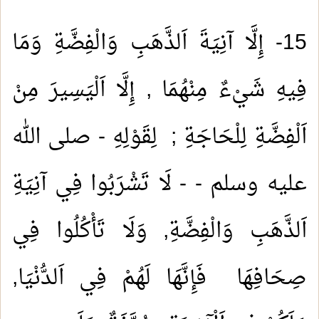
15- إِلَّا آنِيَةَ اَلذَّهَبِ وَالْفِضَّةِ وَمَا
فِيهِ شَيْءٌ مِنْهُمَا , إِلَّا اَلْيَسِيرَ مِنْ
اَلْفِضَّةِ لِلْحَاجَةِ ; لِقَوْلِهِ - صلى الله
عليه وسلم - - لَا تَشْرَبُوا فِي آنِيَةِ
اَلذَّهَبِ وَالْفِضَّةِ, وَلَا تَأْكُلُوا فِي
صِحَافِهَا فَإِنَّهَا لَهُمْ فِي اَلدُّنْيَا,