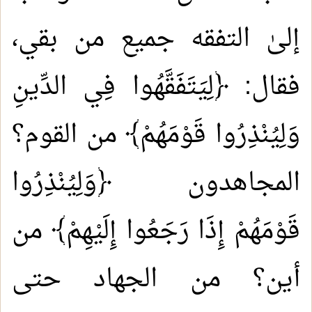
إلىٰ التفقه جميع من بقي،
فقال: ﴿لِيَتَفَقَّهُوا فِي الدِّينِ
وَلِيُنْذِرُوا قَوْمَهُمْ﴾ من القوم؟
المجاهدون ﴿وَلِيُنْذِرُوا
قَوْمَهُمْ إِذَا رَجَعُوا إِلَيْهِمْ﴾ من
أين؟ من الجهاد حتى