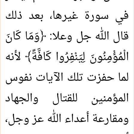
في سورة غيرها، بعد ذلك
قال الله جل وعلا: ﴿وَمَا كَانَ
الْمُؤْمِنُونَ لِيَنْفِرُوا كَافَّةً﴾ لأنه
لما حفزت تلك الآيات نفوس
المؤمنين للقتال والجهاد
ومقارعة أعداء الله عز وجل،