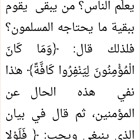
يعلِّم الناس؟ من يبقى يقوم
ببقية ما يحتاجه المسلمون؟
فلذلك قال: ﴿وَمَا كَانَ
الْمُؤْمِنُونَ لِيَنْفِرُوا كَافَّةً﴾ هـٰذا
نفي هذه الحال عن
المؤمنين، ثم قال في بيان
الذي ينبغي ويجب: ﴿ فَلَوْلا