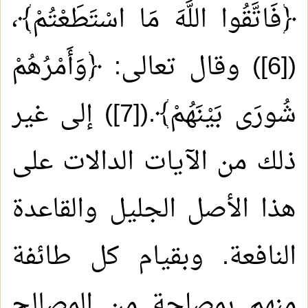
﴿فَاتَّقُوا اللَّهَ مَا اسْتَطَعْتُمْ﴾،
(
[6]
) وقال تعالى: ﴿وَأَمْرُهُمْ
شُورَى بَيْنَهُمْ﴾.(
[7]
) إلى غير
ذلك من الآيات الدالات على
هذا الأصل الجليل والقاعدة
النافعة. وبقيام كل طائفة
منهم بمصلحة من المصالح