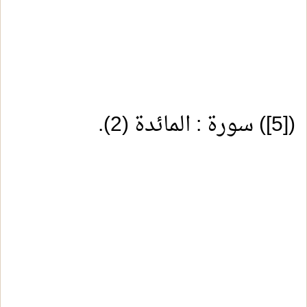
(
[5]
) سورة : المائدة (2).
1.
من صور التعصب بغير الحق
2.
الدعاء بطول البقاء
3.
عجائب معاملة الإنسان لربه وخالقه
4.
السعيد من وعظ بغيره