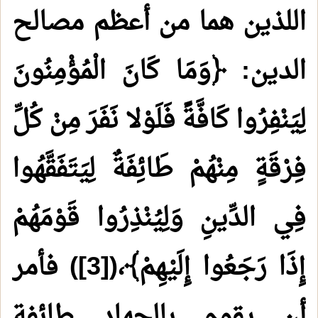
اللذين هما من أعظم مصالح
الدين: ﴿وَمَا كَانَ الْمُؤْمِنُونَ
لِيَنْفِرُوا كَافَّةً فَلَوْلا نَفَرَ مِنْ كُلِّ
فِرْقَةٍ مِنْهُمْ طَائِفَةٌ لِيَتَفَقَّهُوا
فِي الدِّينِ وَلِيُنْذِرُوا قَوْمَهُمْ
إِذَا رَجَعُوا إِلَيْهِمْ﴾،(
[3]
) فأمر
أن يقوم بالجهاد طائفة