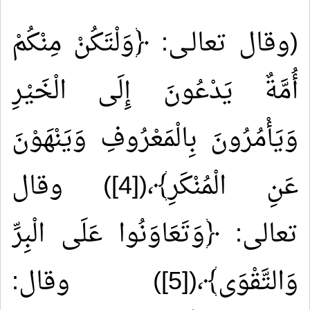
(وقال تعالـى: ﴿وَلْتَكُنْ مِنْكُمْ
أُمَّةٌ يَدْعُونَ إِلَى الْخَيْرِ
وَيَأْمُرُونَ بِالْمَعْرُوفِ وَيَنْهَوْنَ
عَنِ الْمُنْكَرِ﴾،(
[4]
) وقال
تعالى: ﴿وَتَعَاوَنُوا عَلَى الْبِرِّ
وَالتَّقْوَى﴾،(
[5]
) وقال: