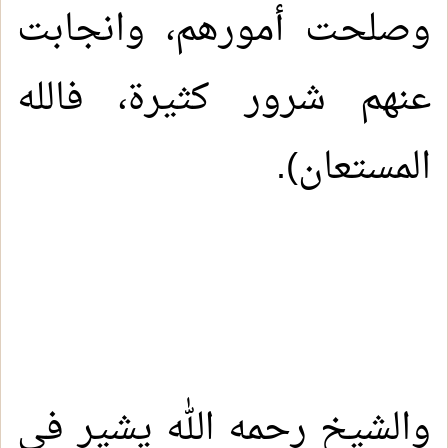
وصلحت أمورهم، وانجابت
عنهم شرور كثيرة، فالله
المستعان).
والشيخ رحمه الله يشير في