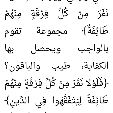
نَفَرَ مِنْ كُلِّ فِرْقَةٍ مِنْهُمْ
طَائِفَةٌ﴾ مجموعة تقوم
بالواجب ويحصل بها
الكفاية، طيب والباقون؟
﴿فَلَوْلا نَفَرَ مِنْ كُلِّ فِرْقَةٍ مِنْهُمْ
طَائِفَةٌ لِيَتَفَقَّهُوا فِي الدِّينِ﴾