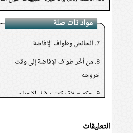
6.
طواف المرأة وهي حائض لا يصح
مواد ذات صلة
7.
الحائض وطواف الإفاضة
8.
من أخَّر طواف الإفاضة إلى وقت
خروجه
9.
حكم صلاة ركعتين قبل الإحرام
10.
مفهوم افعل ولا حرج في المناسك
التعليقات