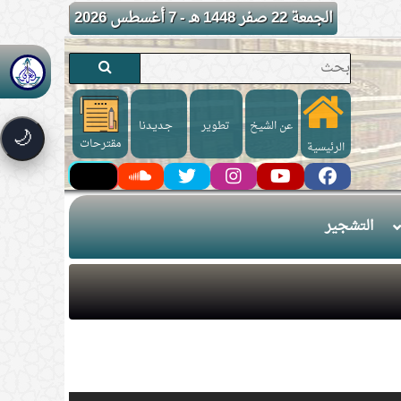
الجمعة 22 صفر 1448 هـ - 7 أغسطس 2026
عن الشيخ
تطوير
جـديـدنا
🌙
مقترحات
الرئيسية
التشجير