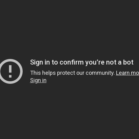
1.
هل يشعر الميت بمن حو
2.
هل قولهم(تفاءلوا بال
3.
لماذا خص الصدقة في قوله 
لَوْلا أَخَّرْتَنِي إِلَى أَجَلٍ قَرِيب
4.
لبس الحذاء أثناء العمر
5.
هل الجن والشياطين يع