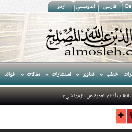
De
فارسى
اندونيسي
اردو
ات
خطب
فتاوى
استشارات
مقالات
فوائد
ت النقاب أثناء العمرة هل يلزمها شيء