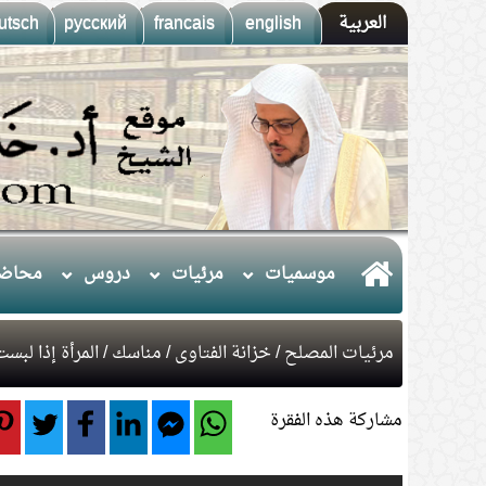
العربية
english
francais
русский
utsch
موسميات
مرئيات
دروس
محاضر
مرئيات المصلح
/
خزانة الفتاوى
/
مناسك
/ المرأة إذا لبس
مشاركة هذه الفقرة
1.
(10) التعليق على كتاب الحج من الكافي