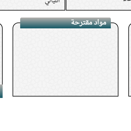
11.
من رأى في المنام ميتًا
12.
كم مرة نصلي على الن
مواد مقترحة
13.
كيف يعالج الإنسان ن
14.
حكم ما تتركه المرأة 
15.
حكم ترك غسل الشعر 
1.
ربيع الأول شهر المولد والهجرة
والوفاة
2.
الدرس(15) باب فضل الحرم