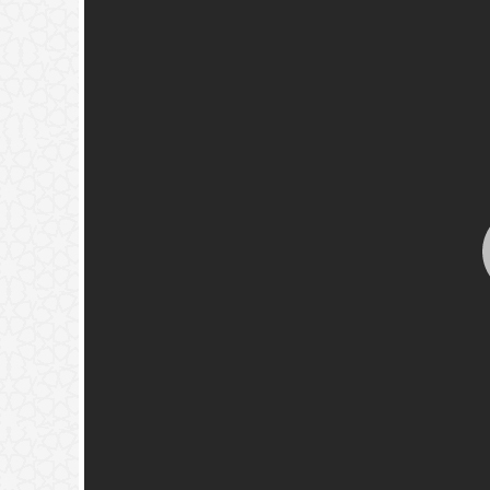
له قبل دفنه.
(
عدد المشاهدات263280 )
خير تجدوه) حديث نبوي؟
(
عدد المشاهدات181493 )
{فَيَقُولَ رَبِّ
ٍ فَأَصَّدَّقَ}
(
عدد المشاهدات118349 )
ة
(
عدد المشاهدات97353 )
🚀
جديد الموقع!
لمون ما يدور في نفس بني آدم
تعرف على أحدث المميزات