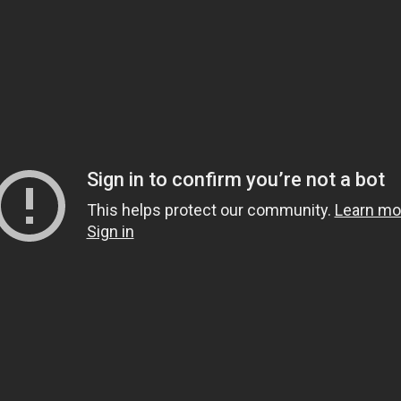
1.
هل يشعر الميت بمن حو
2.
هل قولهم(تفاءلوا بال
3.
لماذا خص الصدقة في قوله 
لَوْلا أَخَّرْتَنِي إِلَى أَجَلٍ قَرِيب
4.
لبس الحذاء أثناء العمر
5.
هل الجن والشياطين يع