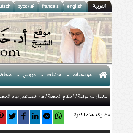
العربية
english
francais
русский
utsch
موسميات
مرئيات
دروس
محاضر
مختارات مرئية
/
أحكام الجمعة
/ من خصائص يوم الجمعة
مشاركة هذه الفقرة
1.
(10) التعليق على كتاب الحج من الكافي