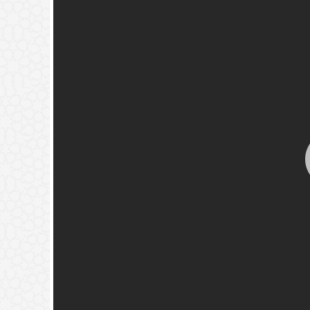
له قبل دفنه.
(
عدد المشاهدات263279 )
خير تجدوه) حديث نبوي؟
(
عدد المشاهدات181492 )
{فَيَقُولَ رَبِّ
ٍ فَأَصَّدَّقَ}
(
عدد المشاهدات118346 )
ة
(
عدد المشاهدات97352 )
لمون ما يدور في نفس بني آدم
🚀
جديد الموقع!
تعرف على أحدث المميزات