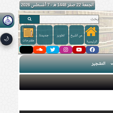
الجمعة 22 صفر 1448 هـ - 7 أغسطس 2026
عن الشيخ
تطوير
جـديـدنا
🌙
مقترحات
الرئيسية
التشجير