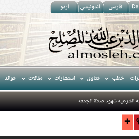
De
فارسى
اندونيسي
اردو
ات
خطب
فتاوى
استشارات
مقالات
فوائد
 الشرعية شهود صلاة الجمعة