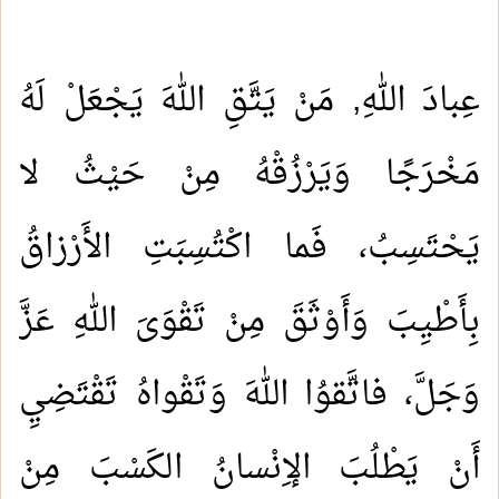
عِبادَ اللهِ, مَنْ يَتَّقِ اللهَ يَجْعَلْ لَهُ
مَخْرَجًا وَيَرْزُقْهُ مِنْ حَيْثُ لا
يَحْتَسِبُ، فَما اكْتُسِبَتِ الأَرْزاقُ
بِأَطْيِبَ وَأَوْثَقَ مِنْ تَقْوَىَ اللهِ عَزَّ
وَجَلَّ، فاتَّقوُا اللهَ وَتَقْواهُ تَقْتَضِيِ
أَنْ يَطْلُبَ الإِنْسانُ الكَسْبَ مِنْ