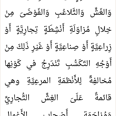
وَالغَشِّ وَالتَّلاعُبِ وَالفَوْضَىَ مِنْ
خِلالِ مُزاوَلَةِ أَنْشِطَةٍ تِجارِيَّةٍ أَوْ
زِراعِيَّةٍ أَوْ صِناعِيَّةٍ أَوْ غَيْرِ ذَلِكَ مِنْ
أَوْجُهِ التَكَسُّبِ تَنْدَرِجُ في كَوْنِها
مُخالفِةً لِلأَنْظمَةِ المرعِيَّةِ وهي
قائمةٌ عَلَىَ الغِشِّ التُّجارِيِّ
وَمُزاحَمَةِ أَصْحابِ الأَعْمالِ