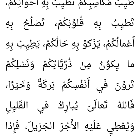
طيِبُ مَكاسِبِكُمْ تَطيِبُ بِهِ أَحْوالِكُمْ،
تَطيِبُ بِهِ قُلوُبُكْمْ، تَصْلُحُ بِهِ
أَعْمالُكْمْ، يَزْكوُ بِهِ حَالُكْمْ، يَطِيِبُ بِهِ
ما يِكوُنُ مِنْ ذُرِّيَّاتِكُمْ وَنَسْلِكُمْ
تَروُنَ فَي أَنْفُسِكُمْ بَركَةً وَخَيْرًا،
فَاللهُ تَعالَىَ يُبارِكُ في القَليِلِ
وَيُعْطِيِ عَلَيْهِ الأَجْرَ الجَزيلَ، فَإِذا