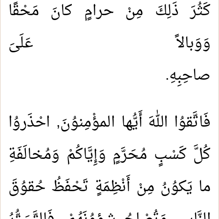
كَثُرَ ذَلِكَ مِنْ حرامٍ كانَ مَحْقًا
وَوَبالاً عَلَىَ
صاحِبِه
فَاتَّقوُا اللهَ أَيُّها المؤْمِنوُنَ, احْذَروُا
كُلَّ كَسْبٍ مُحَرَّمٍ وَإِيَّاكُمْ وَمُخالَفَةِ
ما يَكوُنُ مِنْ أَنْظِمَةٍ تَحْفَظُ حُقوُقَ