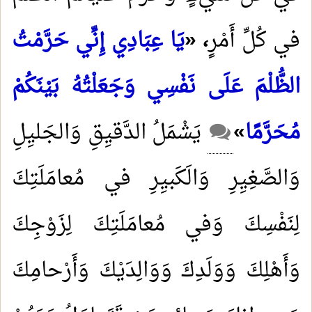
في كُلِّ أَمْرٍ
، «
يَا عِبَادِي إِنِّي حَرَّمْتُ
الظُّلْمَ عَلَى نَفْسِي وَجَعَلْتُهُ بَيْنَكُمْ
مُحَرَّمًا
»
يَشْمَلُ الدَّقيِقِ وَالجَليِلِ
وَالصَّغِيِرِ وَالَكَبيِرِ في مُعامَلَتِكَ
لِنَفْسِكَ وَفي مُعامَلَتِكَ لِزَوْجِكَ
وَأَهْلِكَ وَوَلَدِكَ وَوَالِدَيْكَ وَأَرْحامِكَ