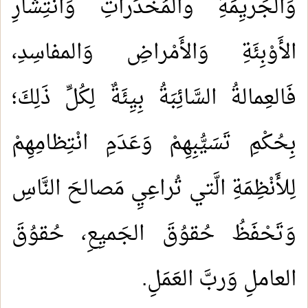
وَالجَريِمَةِ والمُخَدِّراتِ وَانْتِشارِ
الأَوْبِئَةِ وَالأَمْراضِ وَالمفاسِدِ،
فَالعِمالةُ السَّائِبَةُ بِيِئَةٌ لِكُلِّ ذَلِكَ؛
بِحُكْمِ تَسَيُّبِهِمْ وَعَدَمِ انْتِظامِهِمْ
لِلأَنْظِمَةِ الَّتي تُراعِيِ مَصالحَ النَّاسِ
وَتَحْفَظُ حُقوُقَ الجَميِعِ، حُقوُقَ
العاملِ وَربَّ العَمَلِ.