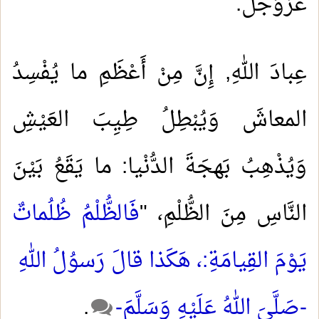
عَزَّوَجَلَّ
عِبادَ اللهِ, إِنَّ مِنْ أَعْظَمِ ما يُفْسِدُ
المعاشَ وَيُبْطِلُ طِيِبَ العَيْشِ
وَيُذْهِبُ بَهجَةَ الدُّنْيا: ما يَقَعُ بَيْنَ
النَّاسِ مِنَ الظُّلْمِ، "
فَالظُّلْمُ ظُلُماتٌ
يَوْمَ القِيامَةِ:، هَكَذا قالَ رَسوُلُ اللهِ
-صَلَّىَ اللهُ عَلَيْهِ وَسَلَّمَ-
.