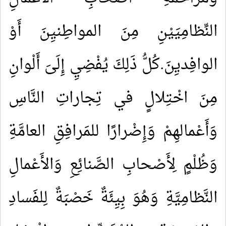
النِّظامِيَيْنِ مِنَ المواطِنيِنَ أَوْ
الوافِديِنَ.كُلُّ ذَلِكَ يُفْضِيِ إِلَىَ أَلْوانِ
مِنَ اخْتِلالٍ في تِجاراتِ النَّاسِ
وَأَعْمالهِمْ وَإِضْرارًا للمَرافِقِ العامَّةِ
وَظُلْمٍ لِأَصْحابِ الصَّنائِعِ وَالأَعْمالِ
النَّظامِيَّةِ وَهُوَ بِيِئَةٌ خَصْبَةٌ لِلفَسادِ