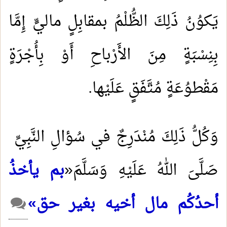
يَكوُنُ ذَلِكَ الظُّلْمُ بمقابِلٍ ماليٍّ إِمَّا
بِنِسْبَةٍ مِنَ الأَرْباحِ أَوْ بِأُجْرَةٍ
مَقْطوُعَةٍ مُتَّفَقٍ عَلَيْها.
وَكُلُّ ذَلِكَ مُنْدَرِجٌ في سُؤالِ النَّبِيِّ
صَلَّىَ اللهُ عَلَيْهِ وَسَلَّمَ«
بم يأخذُ
أحدُكُم مال أخيه بغير حق»