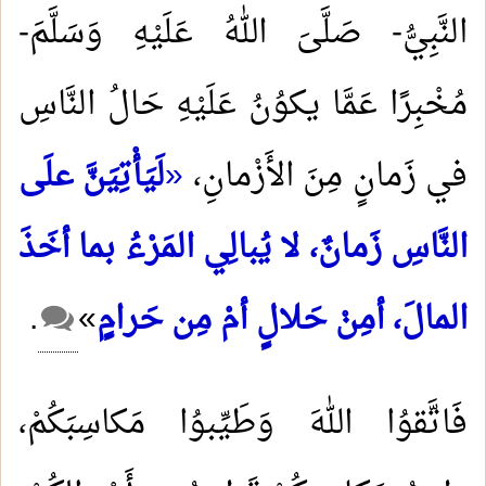
النَّبِيُّ- صَلَّىَ اللهُ عَلَيْهِ وَسَلَّمَ-
مُخْبِرًا عَمَّا يكوُنُ عَلَيْهِ حَالُ النَّاسِ
في زَمانٍ مِنَ الأَزْمانِ،
«
لَيَأْتِيَنَّ علَى
النَّاسِ زَمانٌ، لا يُبالِي المَرْءُ بما أخَذَ
المالَ، أمِنْ حَلالٍ أمْ مِن حَرامٍ
»
.
فَاتَّقوُا اللهَ وَطَيِّبوُا مَكاسِبَكُمْ،