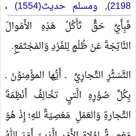
2198), ومسلم حديث(1554)
،
فَبِأَيِّ حَقٍّ تَأْكُلُ هَذِهِ الأَمْوالَ
النَّاتِجَةَ عَنْ ظُلْمٍ لِلفَرْدِ وَالمْجْتَمَعِ.
التَّسَتُّرِ التِّجارِيِّ ـ أَيُّها المؤْمِنوُنَ ـ
بِكُلِّ صُوُرِهِ الَّتيِ تخُالِفُ أَنْظِمَةَ
التِّجارةِ وَالعَمَلِ مَعْصِيَةٌ للهِ؛ إِذْ هُوَ
مَعْصِيِةٌ لِوُلاةِ الأَمْرِ الَّذيِنَ أَمَرَ اللهُ