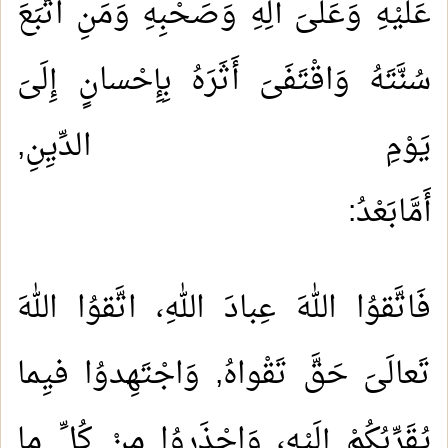
عَلَيْهِ وَعَلَىَ آلِهِ وَصَحْبِهِ وَمَنِ اتَّبَعَ
سُنَّتَهُ وَاقْتَفَىَ أَثَرَهُ بِإِحْسانٍ إِلَىَ
يَوْمِ الدِّيِنِ,
أَمَّابَعْد
فَاتَّقوُا اللهَ عِبادَ اللهِ، اتَّقوُا اللهَ
تَعالَىَ حَقَّ تَقْواهُ, وَاجْتَهِدوُا فيِما
يُقَرِّبُكُمْ إِلَيْهِ، وَاحْذَروُا مِنْ كُلِّ ما