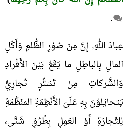
.
عِبادَ اللهِ, إِنَّ مِنْ صُوُرِ الظُّلمِ وَأَكْلِ
المالِ بِالباطِلِ ما يَقَعُ بَيْنَ الأَفْرادِ
وَالشَّركاتِ مِنْ تَسَتُّرٍ تُجارِيٍّ
يَتحايَلوُنَ بِهِ عَلَىَ الأَنْظِمَةِ المنَظَّمَةِ
لِلتِّجارَةِ أَوْ العَمِلِ بِطُرُقٍ شَتَّى،