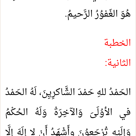
هُوَ الغَفوُرُ الرَّحيمُ.
الخطبة
الثاني
الحَمْدُ للهِ حَمْدَ الشَّاكرِيِنَ، لَهُ الحَمْدُ
في الأوُلَىَ وَالآخِرَةْ وَلَهُ الحُكْمُ
وَإِلَيْهِ تُرْجَعوُنَ وأَشْهَدُ أَنْ لا إِلَهَ إِلَّا