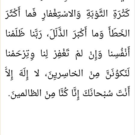
كَثْرَةِ التَّوْبَةِ وَالاسْتِغْفارِ فَما أَكْثَرَ
الخَطَأَ وَما أَكْبَرَ الذَّلَلَ، رَبَّنا ظَلَمْنا
أَنْفُسِنا وَإِنْ لمْ تَغْفِرْ لِنا وِتِرْحَمْنا
لَنَكوُنَنَّ مِنْ الخاسِريِنَ، لا إِلَهَ إِلاَّ
أَنْتَ سُبْحانَكَ إِنَّا كُنَّا مِنْ الظالمينَ.