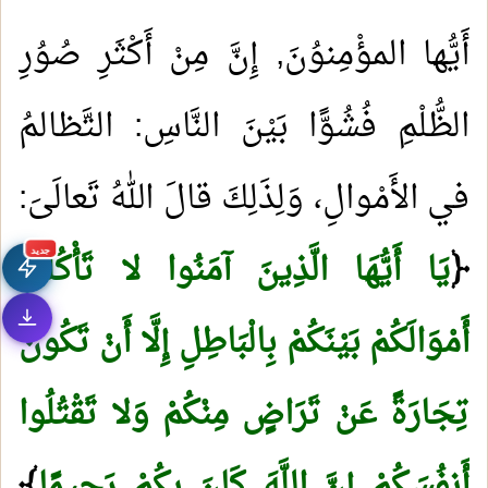
أَيُّها المؤْمِنوُنَ, إِنَّ مِنْ أَكْثَرِ صُوُرِ
الظُّلْمِ فُشُوًّا بَيْنَ النَّاسِ: التَّظالمُ
في الأَمْوالِ، وَلِذَلِكَ قالَ اللهُ تَعالَىَ:
﴿
يَا أَيُّهَا الَّذِينَ آمَنُوا لا تَأْكُلُوا
جديد
أَمْوَالَكُمْ بَيْنَكُمْ بِالْبَاطِلِ إِلَّا أَنْ تَكُونَ
تِجَارَةً عَنْ تَرَاضٍ مِنْكُمْ وَلا تَقْتُلُوا
أَنفُسَكُمْ إِنَّ اللَّهَ كَانَ بِكُمْ رَحِيمًا
﴾