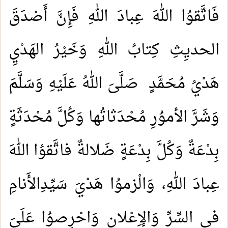
فَاتَّقوُا اللهَ عِبادَ اللهِ فَإِنَّ أَصْدَقَ
الحديِثِ كِتابُ اللهِ وَخَيْرُ الهَدْيِ
هَدْيُ مُحَمَّدٍ صَلَّىَ اللهُ عَلَيْهِ وَسَلَّمَ
وَشَرَّ الأموُرِ مُحْدَثاتُها وَكُلَّ مُحْدَثَةٍ
بِدْعَةٌ وَكُلَّ بِدْعَةٍ ضَلالةٌ فاتَّقوُا اللهَ
عِبادَ اللهِ، وَالْزموُا هَدْيَ سَيِّدِالأَنامِ
في السِّرِّ وَالإِعْلانِ وَاحْرِصوُا عَلَىَ