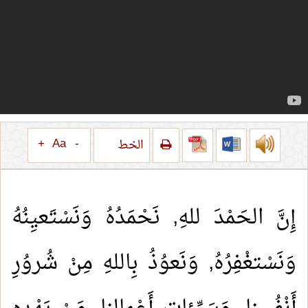
+
Aa
-
الخط
إِنَّ الحَمْدَ للهِ, نَحْمَدُهُ وَنَسْتَعيِنُهُ
وَنَسْتغْفِرُهُ, وَنَعوُذُ بِاللهِ مِنْ شُروُرِ