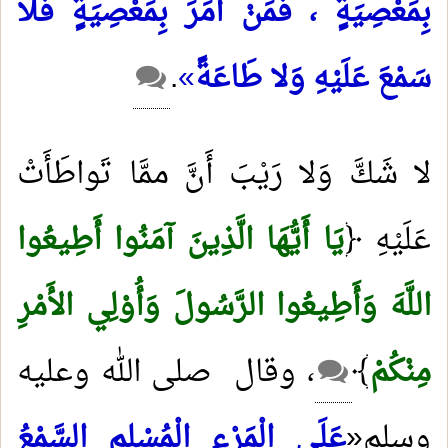
بِمَعْصِيَةٍ ، فَمَنْ أَمَرَ بِمَعْصِيَةٍ فَلا
سَمْعَ عَلَيْهِ وَلا طَاعَةً
»
.
لا شَكَّ وَلا رَيْبَ أَنَّ ممَّا تَواطَأَتْ
عَلَيْهِ ﴿
يَا أَيُّهَا الَّذِينَ آمَنُوا أَطِيعُوا
اللَّهَ وَأَطِيعُوا الرَّسُولَ وَأُوْلِي الأَمْرِ
مِنْكُمْ
﴾
، وقال صلى الله وعليه
وسلم«
عَلَى الْمَرْءِ الْمُسْلِمِ السَّمْعُ