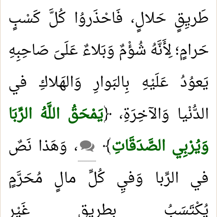
طَريِقٍ حَلالٍ، فَاحْذَروُا كُلَّ كَسْبٍ
حَرامٍ؛ لِأَنَّهُ شُؤْمٌ وَبَلاءٌ عَلَىَ صَاحِبِهِ
يَعوُدُ عَلَيْهِ بِالبَوارِ وَالهَلاكِ في
الدُّنْيا وَالآخِرَةِ، ﴿
يَمْحَقُ اللَّهُ الرِّبَا
وَيُرْبِي الصَّدَقَاتِ
﴾
، وَهَذا نَصٌ
في الرِّبا وَفيِ كُلِّ مالٍ مُحَرَّمٍ
يُكْتَسَبُ بِطريِقٍ غَيْرِ