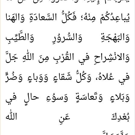
يُباعِدُكُمْ مِنْهُ؛ فَكُلُّ السَّعادَةِ وَالهَنا
وَالبَهْجَةِ وَالسُّروُرِ وَالطَّيِّبِ
وَالانْشِراحِ في القُرْبِ مِنَ اللهِ جَلَّ
في عُلاهُ، وَكُلُّ شَقاءٍ وَوَباءٍ وَضُرٍّ
وَبَلاءٍ وَتَعاسَةٍ وَسوُءِ حالٍ في
بُعْدِكَ عَنِ الله