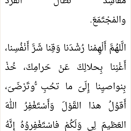
مفاسِدَ تَطالُ الفَرْدَ
والمْجْتَم
الَّلهُمَّ أَلْهِمْنا رُشْدَنا وَقِنا شَرَّ أَنْفُسِنا،
أَغْنِنا بِحلالِكَ عَنْ حَرامِكَ، خُذْ
بِنواصيِنا إِلَىَ ما تحُبِ ُّوتَرْضَىَ،
أَقوُلُ هذا القَوْلَ وَأَسْتَغْفِرُ اللهَ
العَظيمَ لِي وَلَكُمْ فاسْتَغْفِروُهُ إِنَّهُ