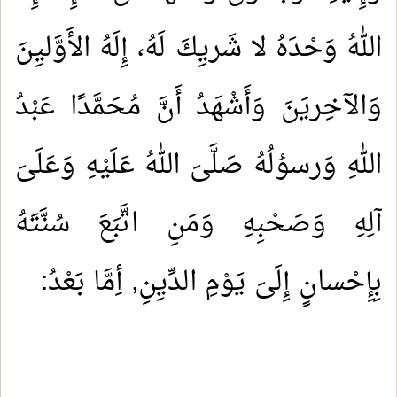
اللهُ وَحْدَهُ لا شَريِكَ لَهُ، إِلَهُ الأَوَّليِنَ
وَالآخِريَنَ وَأَشْهَدُ أَنَّ مُحَمَّدًا عَبْدُ
اللهِ وَرسوُلُهُ صَلَّىَ اللهُ عَلَيْهِ وَعَلَىَ
آلِهِ وَصَحْبِهِ وَمَنِ اتَّبَعَ سُنَّتَهُ
بِإِحْسانٍ إِلَىَ يَوْمِ الدِّيِنِ, أِمَّا بَعْدُ: