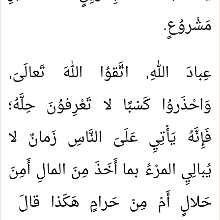
مَشْروُعٍ.
عِبادَ اللهِ, اتَّقوُا اللهَ تَعالَىَ,
وَاحْذَروُا كَسْبًا لا تَعْرِفوُنَ حِلَّهُ؛
فَإِنَّهُ يَأْتِيِ عَلَىَ النَّاسِ زَمانٌ لا
يُبالِيِ المرْءُ بما أَخَذَ مِنَ المالِ أَمِنَ
حَلالٍ أَمْ مِنْ حَرامٍ هَكَذا قالَ