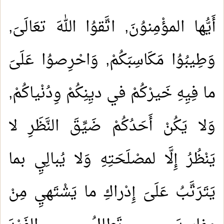
أَيُّها المؤْمِنوُنَ, اتَّقوُا اللهَ تعَالَىَ,
وَطِيبُوُا مَكَاسِبَكُمْ, وَاحْرِصوُا عَلَىَ
ما فِيِهِ خَيرْكُمْ في ديِنِكُمْ وِدُنْياكُمْ,
وَلا يَكُنْ أَحَدُكُمْ ضَيِّقَ النَّظَرِ لا
يَنْظُرُ إِلَّا لمصْلَحَتِهِ وَلا يُبالِيِ بما
يَتَرَتَّبُ عَلَىَ إِدْراكِ ما يَشْتَهيِ مِنْ