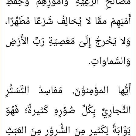
مَصالحِ الرَّعِيَّةِ وَأُموُرِهِمْ وَحِفْظِ
أَمْنِهِمْ ممَّا لا يُخالِفُ شَرْعًا مُطَهِّرًا،
وَلا يَخْرجُ إِلَىَ مَعْصِيَةِ رَبِّ الأَرْضِ
وَالسَّماواتِ.
أَيُّها المؤْمِنوُنَ, مَفاسِدُ التَّسَتُّرِ
التِّجارِيِّ بِكُلِّ صُوُرِهِ كَثيرةٌ؛ فَهُوَ
بَوَّابَةٌ لِكَثيِرٍ مِنَ الشُّروُرِ مِنَ العَبَثِ