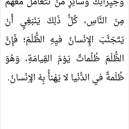
وَجيِرانِكَ وَسائِرِ مَنْ تَتَعامَلُ مَعَهُمْ
مِنَ النَّاسِ، كُلُّ ذَلِكَ يَنْبَغِيِ أَنْ
يَتَجَنَّبَ الِإنْسانُ فيِهِ الظُّلْمَ؛ فَإِنَّ
الظُّلْمَ ظُلُماتٌ يَوْمَ القِيامَةِ، وَهُوَ
ظُلْمةٌ في الدُّنْيا لا يَهْنأُ بِهْ الإِنْسانُ.