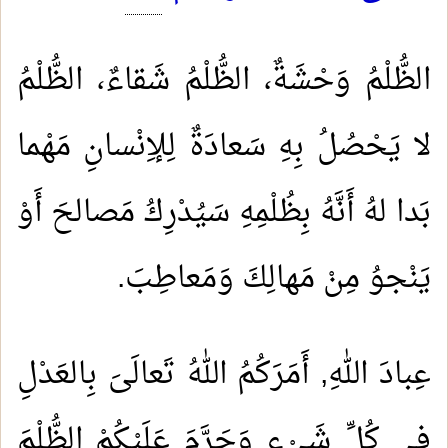
الظُّلْمُ وَحْشَةٌ، الظُّلْمُ شَقاءٌ، الظُّلْمُ
لا يَحْصُلُ بِهِ سَعادَةٌ لِلإِنْسانِ مَهْما
بَدا لهُ أَنَّهُ بِظُلْمِهِ سَيُدْرِكُ مَصالحَ أَوْ
يَنْجوُ مِنْ مَهالِكَ وَمَعاطِبَ.
عِبادَ اللهِ, أَمَرَكُمُ اللهُ تَعالَىَ بِالعَدْلِ
في كُلِّ شَيْءٍ وَحَرَّمَ عَلَيْكُمْ الظُّلْمَ