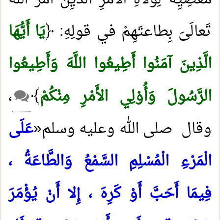
تَعالَىَ بِطاعتَهِمْ في قولِهِ: ﴿
يَا أَيُّهَا
الَّذِينَ آمَنُوا أَطِيعُوا اللَّهَ وَأَطِيعُوا
الرَّسُولَ وَأُوْلِي الأَمْرِ مِنْكُمْ
﴾
،
وقال صلى الله وعليه وسلم«
عَلَى
الْمَرْءِ الْمُسْلِمِ السَّمْعُ وَالطَّاعَةُ ،
فِيمَا أَحَبَّ أَوْ كَرِهَ ، إِلا أَنْ يُؤْمَرَ