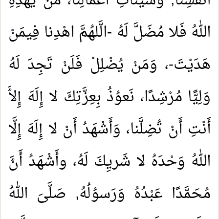
أَنْفُسِنا, وَسَيِّئاتِ أَعْمالِنا، مَنْ يَهْدِهِ
اللهُ فَلا مُضَلَّ لَهُ -الَّلهُمَّ اهْدِنا فِيمَنْ
هَدَيْتَ-، وَمَنْ يُضْلِلْ فَلَنْ تَجِدَ لَهُ
وَلِيًّا مُرْشِدًا، نَعوُذُ بِعِزَّتِكَ لا إِلَهَ إِلاَّ
أَنْتِ أَنْ تُضِلَّنا، وَأَشْهَدُ أَنْ لا إِلَهَ إِلَّا
اللهُ وَحْدَهُ لا شَريِكَ لَهُ، وأَشْهَدُ أَنَّ
مُحَمَّدًا عَبْدُهُ وَرَسوُلُهُ, صَلَّىَ اللهُ