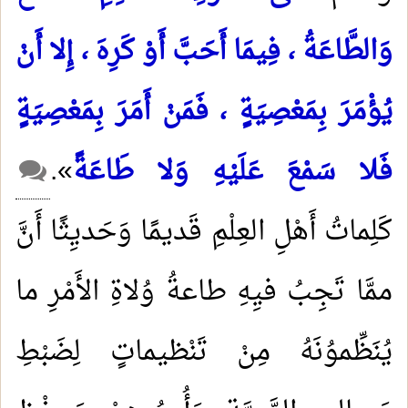
وَالطَّاعَةُ ، فِيمَا أَحَبَّ أَوْ كَرِهَ ، إِلا أَنْ
يُؤْمَرَ بِمَعْصِيَةٍ ، فَمَنْ أَمَرَ بِمَعْصِيَةٍ
فَلا سَمْعَ عَلَيْهِ وَلا طَاعَةً
».
كَلِماتُ أَهْلِ العِلْمِ قَديمًا وَحَديِثًا أَنَّ
ممَّا تَجِبُ فيِهِ طاعةُ وُلاةِ الأَمْرِ ما
يُنَظِّموُنَهُ مِنْ تَنْظيماتٍ لِضَبْطِ