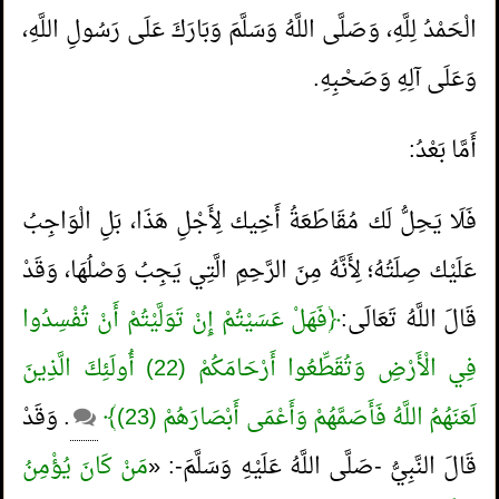
الْحَمْدُ لِلَّهِ، وَصَلَّى اللَّهُ وَسَلَّمَ وَبَارَكَ عَلَى رَسُولِ اللَّهِ،
وَعَلَى آلِهِ وَصَحْبِهِ.
أَمَّا بَعْدُ:
فَلَا يَحِلُّ لَك مُقَاطَعَةُ أَخِيك لِأَجْلِ هَذَا، بَلِ الْوَاجِبُ
عَلَيْك صِلَتُهُ؛ لِأَنَّهُ مِنَ الرَّحِمِ الَّتِي يَجِبُ وَصْلُهَا، وَقَدْ
قَالَ اللَّهُ تَعَالَى:
﴿فَهَلْ عَسَيْتُمْ إِنْ تَوَلَّيْتُمْ أَنْ تُفْسِدُوا
فِي الْأَرْضِ وَتُقَطِّعُوا أَرْحَامَكُمْ (22) أُولَئِكَ الَّذِينَ
لَعَنَهُمُ اللَّهُ فَأَصَمَّهُمْ وَأَعْمَى أَبْصَارَهُمْ (23)﴾
. وَقَدْ
قَالَ النَّبِيُّ -صَلَّى اللَّهُ عَلَيْهِ وَسَلَّمَ-: «
مَنْ كَانَ يُؤْمِنُ