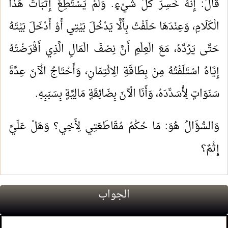
قَالَ: إِنَّهُ خَسِرَ كُلَّ شَيْءٍ. وَلَمْ يَسْتَطِعْ إِثْبَاتَ هَذَا
الْكَلَامِ، وَعِنْدَهَا حَلَفْتُ بِأَلَّا يَدْخُلَ بَيْتِي أَوْ أَدْخَلَ بَيْتَهُ
حَتَّى يَرُدَّهُ، مَعَ الْعِلْمِ أَنَّ نِصْفَ الْمَالِ الَّذِي أَقْرَضْتُهُ
إِيَّاهُ اسْتَلَفْتُهُ مِنْ بِطَاقَةِ الِائْتِمَانِ، وَأَحْتَاجُ الْآنَ عِدَّةَ
سَنَوَاتٍ لِأُسَدِّدَهُ، وَأَنَا الْآنَ بِضَائِقَةٍ مَالِيَّةٍ بِسَبَبِهِ.
وَالسُّؤَالُ هُوَ: مَا حُكْمُ مُقَاطَعَتِي لِأَخِي؟ وَهَلْ عَلَيَّ
إِثْمٌ؟
الجواب