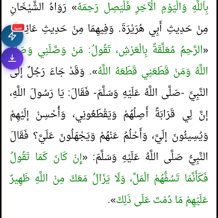
بِاَللَّهِ وَالْيَوْمِ الْآخِرِ فَلْيَصِل رَحِمَهُ
» رَوَاهُ الشَّيْخَانِ
مِنْ حَدِيثِ أَبِي هُرَيْرَةَ. وَفِيهِمَا مِنْ حَدِيثِ عَائِشَةَ:
جديد
«
الرَّحِمُ مُعَلَّقَةٌ بِالْعَرْشِ، تَقُولُ: مَنْ وَصَّلَنِي وَصَلَهُ
اللَّهُ وَمَنْ قَطَعَنِي قَطَعَهُ اللَّهُ
». وَقَدْ جَاءَ رَجُلٌ إلَى
النَّبِيِّ -صَلَّى اللَّهُ عَلَيْهِ وَسَلَّمَ- فَقَالَ: يَا رَسُولَ اللَّهِ،
إنَّ لِي قَرَابَةً أَصِلُهُمْ وَيَقْطَعُونِي، وَأُحْسِنْ إلَيْهِمْ
وَيُسِيئُونَ إلَيَّ، وَأَحْلُمُ عَنْهُمْ وَيَجْهَلُونَ عَلَيَّ؟ فَقَالَ
1.
حكم شراء المعتكف ما يحتاج إليه عبر
النَّبِيُّ صَلَّى اللَّهُ عَلَيْهِ وَسَلَّمَ: «
إِنْ كَانَ كَمَا تَقُولُ
التطبيقات الإلكترونية؟
فَكَأَنَّمَا تَسُفُّهُمْ الْمَلَّ، وَلَا يَزَالُ مَعَكَ مِنْ اللَّهِ ظَهِيرٌ
2.
معنى قول النبي صلى الله عليه وسلم (إن هذه
عَلَيْهِمْ مَا دُمْتَ عَلَى ذَلِكَ
».