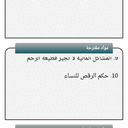
15.
وقت قراءة سورة الكهف
7.
حكم الزفة في حفلات الأعراس
(
عدد المشاهدات18605 )
8.
كيف أبر والدتي بعد موتها؟
1.
الكتب المعتمدة في كل مذهب
9.
المشاكل المالية لا تجيز قطيعة الرحم
مواد مقترحة
2.
حلق شعر الأنثى عند ولادتها
10.
حكم الرقص للنساء
3.
أهم الكتب في الفقه الحنبلي
4.
خوف السلف من الاستدراج
5.
ما حكم طلب الموظف مقابلًا لنفسه على
عمله من العميل؟