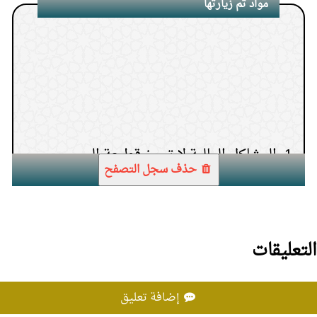
مواد تم زيارتها
6.
الكريم والعطور المحتوية على كحول
7.
هل يجوز استئصال الثدي كعلاج وقائي؟
8.
حكم قول (رحمه الله) للمتوفى
1.
المشاكل المالية لا تجيز قطيعة الرحم
9.
تعطر المرأة
حذف سجل التصفح
10.
لبس سلاسل الفضة
التعليقات
إضافة تعليق