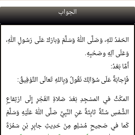
الجواب
الحَمْدُ للهِ، وَصَلَّى اللهُ وَسَلَّمَ وَبارَكَ عَلَى رَسُولِ اللهِ،
وَعَلَى آلِهِ وصَحْبِهِ.
أَمَّا بَعْدُ:
فَإِجابَةً عَلَى سُؤالِكَ نَقُولُ وَبِاللهِ تَعالَى التَّوْفِيقُ:
المكْثُ في المسْجِدِ بَعْدَ صَلاةِ الفَجْرِ إِلَى ارْتِفاعِ
الشَّمْسِ سُنَّةٌ ثابِتَةٌ عَنِ النَّبِيِّ صَلَّى اللهُ عَلَيْهِ وَسَلَّمَ
كَما في صَحِيحِ مُسْلِمٍ مِنْ حَدِيثِ جابِرِ بْنِ سَمُرَةَ