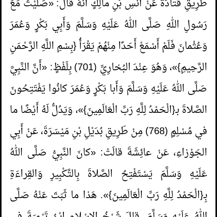
طَرِيقِ قَتادَةَ عَنْ أَنَسِ بْنِ مالِكٍ أَنَّهُ قالَ: «صَلَّيْتُ مَعَ
رَسُولِ اللهِ صَلَّى اللهُ عَلَيْهِ وَسَلَّمَ وَأَبِي بَكْرٍ وَعُمَرَ
وَعُثْمانَ فَلَمْ أَسْمَعْ أَحَدًا مِنْهُمْ يَقْرَأُ {بِسْمِ اللَّهِ الرَّحْمَنِ
الرَّحِيمِ}»، وَهُوَ عِنْدَ البُخارِيِّ (701) بِلَفْظٍ: «أَنَّ النَّبِيَّ
صَلَّى اللهُ عَلَيْهِ وَسَلَّمَ وَأَبا بَكْرٍ وَعُمَرَ كانُوا يَفْتَتِحُونَ
الصَّلاةَ بـ{الْحَمْدُ لِلَّهِ رَبِّ الْعَالَمِينَ}»، وَيَدُلُّ لَهُ أَيْضًا ما
في مُسْلِمٍ (768) مِنْ طَرِيقِ بُدَيْلِ بْنِ مَيْسَرَةَ، عَنْ أَبِي
الجَوْزاءِ، عَنْ عائِشَةَ قالَتْ: «كانَ النَّبِيُّ صَلَّى اللهُ
عَلَيْهِ وَسَلَّمَ يَسْتَفْتِحُ الصَّلاةَ بِالتَّكْبِيرِ وَالقِراءَةِ
بِـ{الْحَمْدُ لِلَّهِ رَبِّ الْعَالَمِينَ}». هَذا ما ثَبَتَ عَنْهُ صَلَّى