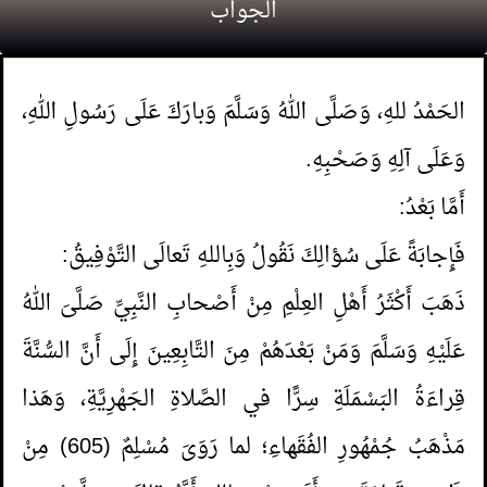
الجواب
الحَمْدُ للهِ، وَصَلَّى اللهُ وَسَلَّمَ وَبارَكَ عَلَى رَسُولِ اللهِ،
وَعَلَى آلِهِ وَصَحْبِهِ.
أَمَّا بَعْدُ:
فَإِجابَةً عَلَى سُؤالِكَ نَقُولُ وَبِاللهِ تَعالَى التَّوْفِيقُ:
ذَهَبَ أَكْثَرُ أَهْلِ العِلْمِ مِنْ أَصْحابِ النَّبِيِّ صَلَّىَ اللهُ
عَلَيْهِ وَسَلَّمَ وَمَنْ بَعْدَهُمْ مِنَ التَّابِعِينَ إِلَى أَنَّ السُّنَّةَ
قِراءَةُ البَسْمَلَةِ سِرًّا في الصَّلاةِ الجَهْرِيَّةِ، وَهَذا
مَذْهَبُ جُمْهُورِ الفُقَهاءِ؛ لما رَوَىَ مُسْلِمٌ (605) مِنْ