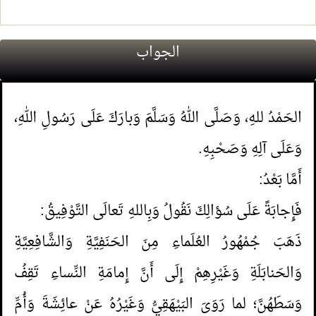
الجواب
الحَمْدُ للهِ، وَصَلَّى اللهُ وَسَلَّمَ وَبارَكَ عَلَى رَسُولِ اللهِ،
وَعَلَى آلِهِ وَصَحْبِهِ.
أَمَّا بَعْدُ:
فَإِجابَةً عَلَى سُؤالِكَ نَقُولُ وَبِاللهِ تَعالَى التَّوْفِيقُ:
ذَهَبَ جُمْهُورُ العُلَماءِ مِنَ الحَنَفِيَّةِ وَالشَّافِعِيَّةِ
وَالحَنابَلَةِ وَغَيْرِهِمْ إِلَى أَنَّ إِمامَةِ النِّساءِ تَقِفُ
وَسَطَهُنَّ؛ لما رَوَىَ البَيْهَقِيُّ وَغَيْرُهُ عَنْ عائِشَةَ وَأُمِّ