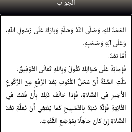
الجواب
الحَمْدُ للهِ، وَصَلَّى اللهُ وَسَلَّمَ وَبارَكَ عَلَى رَسُولِ اللهِ،
وَعَلَى آلِهِ وَصَحْبِهِ.
1.
حكم شراء المعتكف ما يحتاج إليه عبر
أَمَّا بَعْدُ.
فَإِجابَةً عَلَى سُؤالِكَ نَقُولُ وَبِاللهِ تَعالَى التَّوْفِيقُ:
التطبيقات الإلكترونية؟
دَلَّتِ السُّنَّةُ أَنَّ مَحَلَّ القُنُوتِ بَعْدَ الرَّفْعِ مِنَ الرُّكُوعِ
2.
معنى قول النبي صلى الله عليه وسلم (إن هذه
الأَخِيرِ في الصَّلاةِ، فَإِذا خالَفَ ذَلِكَ بِأَنْ قَنَتَ في
القبور مملوءة ظلمة على أهلها)
الثَّانِيَةِ فَإِنَّهُ يُنبَّهُ بِالتَّسْبِيحِ كَما يَنْبَغِي أَنْ يُعلَّمَ بَعْدَ
3.
من ترك المعصية خوفا من عقوبة الناس
الصَّلاةِ إِنْ كانَ جاهِلًا بِمَوْضِعِ القُنُوتِ.