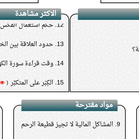
12.
حكم استعمال الفكس 
الاكثر مشاهدة
5.
حكم قول المرأة الأجنبية للرجل
13.
حدود العلاقة بين ال
ة؟
الأجنبي: نحبك في الله
14.
وقت قراءة سورة الك
6.
حكم استماع الأناشيد
15.
الكِبْر على المتكبِّر
(
7.
حكم الزفة في حفلات الأعراس
8.
كيف أبر والدتي بعد موتها؟
مواد مقترحة
9.
المشاكل المالية لا تجيز قطيعة الرحم
10.
حكم الرقص للنساء