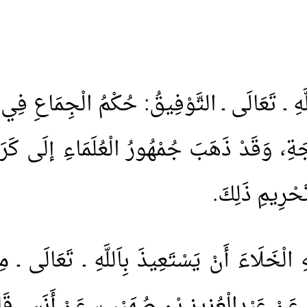
َّهِ ـ تَعَالَى ـ التَّوْفِيقُ: حُكْمُ الْجِمَاعِ فِي ا
ةِ، وَقَدْ ذَهَبَ جُمْهُورُ الْعُلَمَاءِ إلَى كَرَ
َحْرِيمِ ذَلِكَ.
ِ الْخَلَاءَ أَنْ يَسْتَعِيذَ بِاَللَّهِ ـ تَعَالَى ـ
ْ عَبْدِالْعُزِيزِ بْنِ صُهَيْبٍ، عَنْ أَنَسٍ قَالَ: