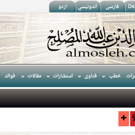
De
فارسى
اندونيسي
اردو
ات
خطب
فتاوى
استشارات
مقالات
فوائد