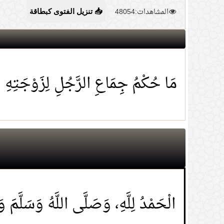
المشاهدات:48054
📥 تنزيل الفتوى كبطاقة
مَا حُكْمُ جِمَاعِ الرَّجُلِ لِزَوْجَتِهِ 
الْحَمْدُ لِلَّهِ، وَصَلَّى اللَّهُ وَسَلَّم