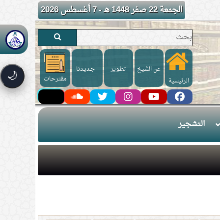
الجمعة 22 صفر 1448 هـ - 7 أغسطس 2026
عن الشيخ
تطوير
جـديـدنا
🌙
مقترحات
الرئيسية
التشجير