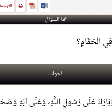
الترجم
السؤال
فِي الْحَمَّامِ؟
الجواب
َ وَبَارَكَ عَلَى رَسُولِ اللَّهِ، وَعَلَى آلِهِ وَصَحْب