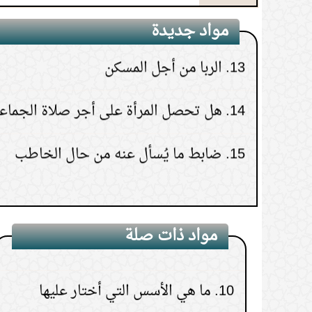
5.
نكاح الرضيعة
13.
الربا من أجل المسكن
مواد جديدة
6.
حكم نكاح المتعة
14.
هل تحصل المرأة على أجر صلاة الجماع
7.
زوجي لا يصلي فما حكم الحمل؟
15.
ضابط ما يُسأل عنه من حال الخاطب
8.
حكم نكاح الكتابية على المذاهب
الأربعة
9.
تزوج بثانية ورفض المبيت عند الأولى
مواد ذات صلة
10.
ما هي الأسس التي أختار عليها
الزوج المناسب؟