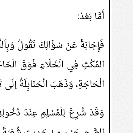
أَمَّا بَعْدُ:
فَإِجَابَةً عَنْ سُؤَالِكَ نَقُولُ وَبِاَلل
الْمُكْثِ فِي الْخَلَاءِ فَوْقَ الْحَاجَ
الْحَاجَةِ، وَذَهَبَ الْحَنَابِلَةُ إلَى ت
وَقَدْ شُرِعَ لِلْمُسْلِمِ عِنْدَ دُخُولِه
الصَّحِيحَيْنِ مِنْ حَدِيثِ شُعْبَةَ، عَن