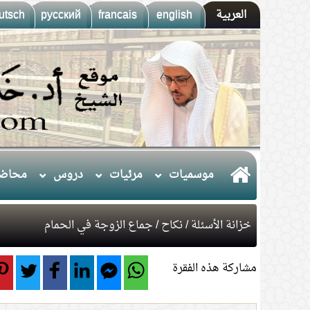
العربية
english
francais
русский
utsch
موسميات
مرئيات
دروس
محاضر
خزانة الأسئلة
/
نكاح
/ جماع الزوجة في الحمام
مشاركة هذه الفقرة