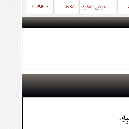
+
Aa
-
ة
عرض الفقرة
الخط
ِهِ.