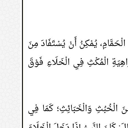
لْحَمَّامِ، يُمْكِنُ أَنْ يُسْتَفَادَ مِنَ
اهِيَةِ الْمُكْثِ فِي الْخَلَاءِ فَوْقَ
 مِنَ الْخُبُثِ وَالْخَبَائِثِ؛ كَمَا فِي
 كَانَ النَّبِيُّ إذَا دَخَلَ الْخَلَاءَ