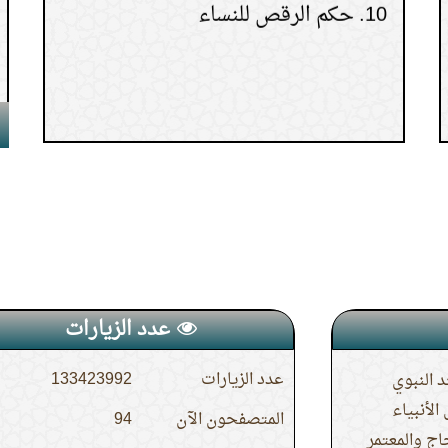
عدد الزيارات
عدد الزيارات
133423992
 النبوي
لأنبياء
المتصفحون الآن
94
حاج والمعتمر