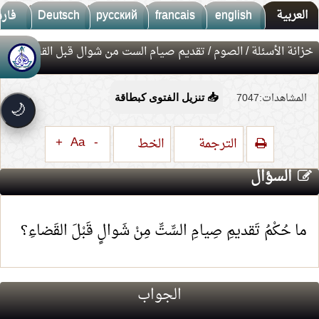
العربية
english
francais
русский
Deutsch
فار
خزانة الأسئلة
/
الصوم
/ تقديم صيام الست من شوال قبل القضاء
🚀
جديد الموقع!
تعرف على أحدث المميزات
المشاهدات:7047
📥 تنزيل الفتوى كبطاقة
سرعة فائقة
⚡
🌙
تحميل أسرع بـ 3× من قبل
تصميم جديد كلياً
🎨
+
Aa
-
الترجمة
الخط
واجهة أكثر أناقة وسهولة
السؤال
إشعارات ذكية
🔔
تتابع كل جديد بخطوة واحدة
ما حُكْمُ تَقديمِ صِيامِ السِّتِّ مِنْ شَوالٍ قَبْلَ القَضاءِ؟
الجواب