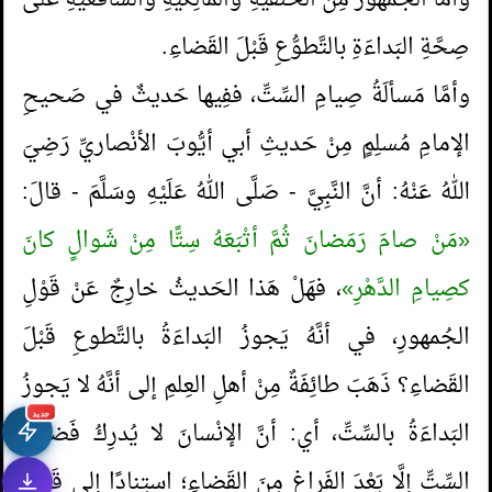
وأمَّا الجُمهُورُ مِنَ الحَنفيَّةِ والمالِكيَّةِ والشَّافعيَّةِ عَلَى
صِحَّةِ البَداءَةِ بالتَّطوُّعِ قَبْلَ القَضاءِ.
وأمَّا مَسألَةُ صِيامِ السِّتِّ، ففِيها حَديثٌ في صَحيحِ
الإمامِ مُسلِمٍ مِنْ حَديثِ أبي أيُّوبَ الأنْصاريِّ رَضِيَ
اللهُ عَنْهُ: أنَّ النَّبِيَّ - صَلَّى اللهُ عَلَيْهِ وسَلَّمَ - قالَ:
«مَنْ صامَ رَمَضانَ ثُمَّ أتْبَعَهُ سِتًّا مِنْ شَوالٍ كانَ
كصِيامِ الدَّهْرِ»
، فهَلْ هَذا الحَديثُ خارِجٌ عَنْ قَوْلِ
الجُمهورِ، في أنَّهُ يَجوزُ البَداءَةُ بالتَّطوعِ قَبْلَ
القَضاءِ؟ ذَهَبَ طائِفَةٌ مِنْ أهلِ العِلمِ إلى أنَّهُ لا يَجوزُ
جديد
البَداءَةُ بالسِّتِّ، أي: أنَّ الإنْسانَ لا يُدرِكُ فَضيلَةَ
السِّتِّ إلَّا بَعْدَ الفَراغِ مِنَ القَضاءِ؛ استِنادًا إلى قَوْلِهِ