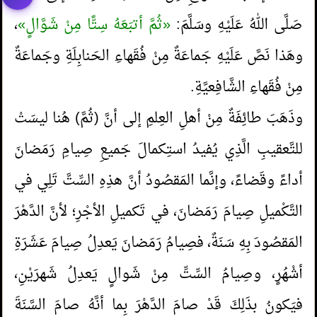
صَلَّى اللهُ عَلَيْهِ وسَلَّمَ:
«ثُمَّ أتبَعَهُ سِتًّا مِنْ شَوَّالٍ»
،
وهَذا نَصَّ عَلَيْهِ جَماعَةٌ مِنْ فُقَهاءِ الحَنابِلَةِ وجَماعَةٌ
مِنْ فُقَهاءِ الشَّافِعيَّةِ.
وذَهَبَ طائِفَةٌ مِنْ أهلِ العِلمِ إلى أنَّ (ثُمَّ) هُنا ليسَتْ
للتَّعقيبِ الَّذِي يُفيدُ استِكمالَ جَميعِ صِيامِ رَمَضانَ
أداءً وقَضاءً، وإنَّما المَقصُودُ أنَّ هذِهِ السِّتَّ تَلِي في
التَّكْميلِ صِيامَ رَمَضانَ، في تَكميلِ الأجْرِ؛ لأنَّ الدَّهْرَ
المَقصُودَ بِهِ سَنَةٌ، فصِيامُ رَمَضانَ يَعدِلُ صِيامَ عَشَرَةِ
أشْهُرٍ، وصِيامُ السِّتِّ مِنْ شَوالٍ يَعدِلُ شَهرَيْنِ،
فيَكونُ بذَلِكَ قَدْ صامَ الدَّهْرَ بِما أنَّهُ صامَ السَّنَةَ