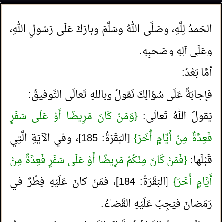
الحَمدُ لِلَّهِ، وصَلَّى اللهُ وسَلَّمَ وبارَكَ عَلَى رَسُولِ اللهِ،
وعَلَى آلِهِ وصَحبِهِ.
أمَّا بَعْدُ:
فإجابَةً عَلَى سُؤالِكَ نَقولُ وباللهِ تَعالَى التَّوفيقُ:
يَقولُ اللهُ تَعالَى:
{وَمَنْ كَانَ مَرِيضًا أَوْ عَلَى سَفَرٍ
فَعِدَّةٌ مِنْ أَيَّامٍ أُخَرَ}
[البَقَرَةُ: 185]، وفي الآيَةِ الَّتِي
قَبْلَها:
{فَمَنْ كَانَ مِنْكُمْ مَرِيضًا أَوْ عَلَى سَفَرٍ فَعِدَّةٌ مِنْ
أَيَّامٍ أُخَرَ}
[البَقَرَةُ: 184]، فمَنْ كانَ عَلَيْهِ فِطْرٌ في
رَمَضانَ فيَجِبُ عَلَيْهِ القَضاءُ.