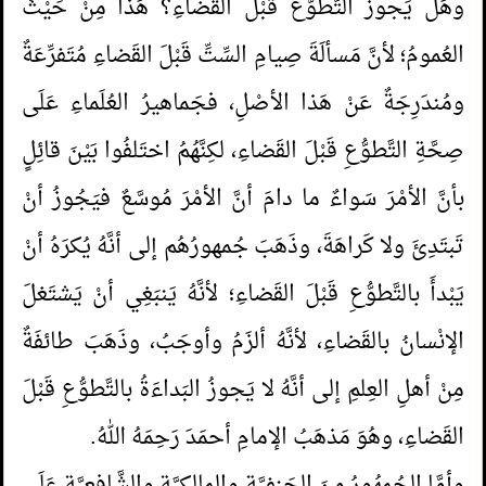
وهَلْ يَجوزُ التَّطوُّعُ قَبْلَ القَضاءِ؟ هَذا مِنْ حَيْثُ
العُمومُ؛ لأنَّ مَسألَةَ صِيامِ السِّتِّ قَبْلَ القَضاءِ مُتَفرِّعَةٌ
ومُندَرِجَةٌ عَنْ هَذا الأصْلِ، فجَماهيرُ العُلَماءِ عَلَى
صِحَّةِ التَّطوُّعِ قَبْلَ القَضاءِ، لكِنَّهُمُ اختَلفُوا بَيْنَ قائِلٍ
بأنَّ الأمْرَ سَواءٌ ما دامَ أنَّ الأمْرَ مُوسَّعٌ فيَجُوزُ أنْ
تَبتَدِئَ ولا كَراهَةَ، وذَهَبَ جُمهورُهُم إلى أنَّهُ يُكرَهُ أنْ
يَبْدأَ بالتَّطوُّعِ قَبْلَ القَضاءِ؛ لأنَّهُ يَنبَغِي أنْ يَشتَغلَ
الإنْسانُ بالقَضاءِ، لأنَّهُ ألزَمُ وأوجَبُ، وذَهَبَ طائفَةٌ
مِنْ أهلِ العِلمِ إلى أنَّهُ لا يَجوزُ البَداءَةُ بالتَّطوُّعِ قَبْلَ
القَضاءِ، وهُوَ مَذهَبُ الإمامِ أحمَدَ رَحِمَهُ اللهُ.