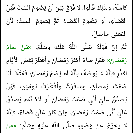
كامِلَةً، ولذَلِكَ قَالُوا: لا فَرْقَ بَيْنَ أنْ يَصُومَ السِّتَّ قَبْلَ
القَضاءِ، أو يَصُومَ القَضاءَ ثُمَّ يَصومَ السِّتَّ؛ لأنَّ
المَعنَى حاصِلٌ.
ثُمَّ إنَّ قَوْلَهُ صَلَّى اللهُ عَلَيْهِ وسَلَّمَ:
«مَنْ صامَ
رَمَضانَ»
فمَنْ صامَ أكثَرَ رَمَضانَ وأفطَرَ بَعْضَ الأيَّامِ
لعُذْرٍ فإنَّهُ لا يُوصَفُ بأنَّهُ لم يَصُمْ رَمَضانَ، فمَثَلًا: أنا
صُمْتُ رَمَضانَ، وسافَرْتُ وأفْطَرْتُ يَومَيْنِ، فهَلْ
يَصدُقُ عَلَيَّ أنَّي صُمْتُ رَمَضانَ أو لا؟ نَعَم يَصدُقُ
عَلَيَّ أنِّي صُمْتُ رَمَضانَ، وإنْ كانَ عَلَيَّ قَضاءٌ، فإنَّهُ
لا يَخرُجُ عَنْ وَصْفِهِ صَلَّى اللهُ عَلَيْهِ وسَلَّمَ:
«مَنْ