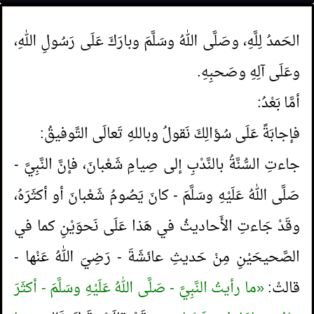
الحَمدُ لِلَّهِ، وصَلَّى اللهُ وسَلَّمَ وبارَكَ عَلَى رَسُولِ اللهِ،
وعَلَى آلِهِ وصَحبِهِ.
أمَّا بَعْدُ:
فإجابَةً عَلَى سُؤالِكَ نَقولُ وباللهِ تَعالَى التَّوفيقُ:
جاءتِ السُّنَّةُ بالنَّدْبِ إلى صِيامِ شَعْبانَ، فإنَّ النَّبِيَّ -
صَلَّى اللهُ عَلَيْهِ وسَلَّمَ - كانَ يَصُومُ شَعْبانَ أو أكثَرَهُ،
وقَدْ جَاءتِ الأَحاديثُ في هَذا عَلَى نَحوَيْنِ كما في
الصَّحيحَيْنِ مِنْ حَديثِ عائشَةَ - رَضِيَ اللهُ عَنْها -
قالتْ:
«ما رأيتُ النَّبِيَّ - صَلَّى اللهُ عَلَيْهِ وسَلَّمَ - أكثَرَ