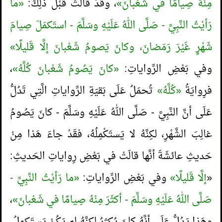
مِنْهُ صِيامًا في شَعْبانَ»
، وقَدْ قالَتْ قَبْلَ ذَلِكَ:
«ما
رَأيْتُ النَّبِيَّ - صَلَّى اللهُ عَلَيْهِ وسَلَّمَ - استَكمَلَ صِيامَ
شَهْرٍ غَيْرَ رَمَضانَ، وكانَ يَصومُ شَعْبانَ إلَّا قَليلًا»
وفي بَعْضِ الرِّواياتِ:
«كانَ يَصُومُ شَعْبانَ كُلَّهُ»
،
فرِوايَةُ
«كُلَّهُ»
تُحمَلُ عَلَى بَقيَةِ الرِّواياتِ الَّتِي تَدُلُّ
عَلَى أنَّ النَّبِيَّ - صَلَّى اللهُ عَلَيْهِ وسَلَّمَ - كانَ يَصُومُ
غالِبَ الشَّهْرِ، لكِنَّهُ لا يَستَكْمِلُهُ، فقَدْ جاءَ هَذا مِنْ
حَديثِ عائشَةَ أنَّها قالَتْ في بَعْضِ رِواياتِ الحَديثِ:
«
إلَّا قَليلًا»
وفي بَعْضِ الرِّواياتِ:
«ما رَأيْتُ النَّبِيَّ -
صَلَّى اللهُ عَلَيْهِ وسَلَّمَ - أكثَرَ مِنْهُ صِيامًا في شَعْبانَ»
،