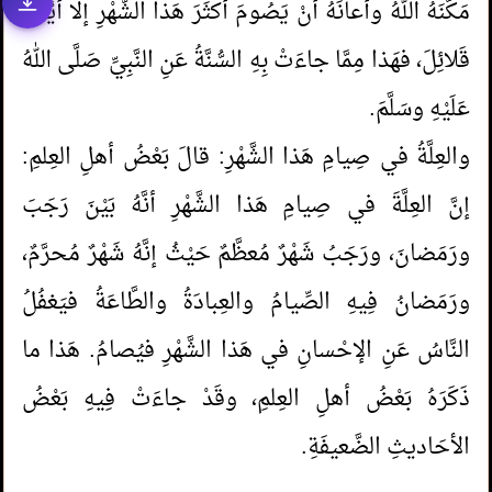
مَكَّنَهُ اللهُ وأعانَهُ أنْ يَصُومَ أكثَرَ هَذا الشَّهْرِ إلَّا أيَّامًا
قَلائِلَ، فهَذا مِمَّا جاءَتْ بِهِ السُّنَّةُ عَنِ النَّبِيِّ صَلَّى اللهُ
عَلَيْهِ وسَلَّمَ.
والعِلَّةُ في صِيامِ هَذا الشَّهْرِ: قالَ بَعْضُ أهلِ العِلمِ:
إنَّ العِلَّةَ في صِيامِ هَذا الشَّهْرِ أنَّهُ بَيْنَ رَجَبَ
ورَمَضانَ، ورَجَبُ شَهْرٌ مُعظَّمٌ حَيْثُ إنَّهُ شَهْرٌ مُحرَّمٌ،
ورَمَضانُ فِيهِ الصِّيامُ والعِبادَةُ والطَّاعَةُ فيَغفُلُ
النَّاسُ عَنِ الإحْسانِ في هَذا الشَّهْرِ فيُصامُ. هَذا ما
ذَكَرَهُ بَعْضُ أهلِ العِلمِ، وقَدْ جاءَتْ فِيهِ بَعْضُ
الأحَاديثِ الضَّعيفَةِ.