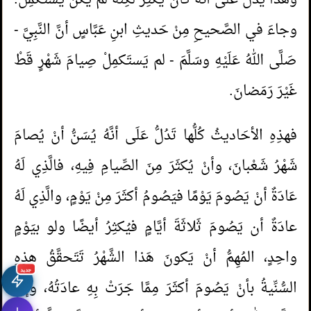
وهَذا يَدُلُّ عَلَى أنَّهُ كانَ يُكثِرُ لكِنَّهُ لم يَكُنْ يَستَكمِلُ.
وجاءَ في الصَّحيحِ مِنْ حَديثِ ابنِ عَبَّاسٍ أنَّ النَّبِيَّ -
صَلَّى اللهُ عَلَيْهِ وسَلَّمَ - لم يَستَكمِلْ صِيامَ شَهْرٍ قَطْ
غَيْرَ رَمَضانَ.
فهذِهِ الأحَاديثُ كُلُّها تَدُلُّ عَلَى أنَّهُ يُسَنُّ أنْ يُصامَ
شَهْرُ شَعْبانَ، وأنْ يُكثَرَ مِنَ الصِّيامِ فِيهِ، فالَّذِي لَهُ
عَادَةٌ أنْ يَصُومَ يَوْمًا فيَصُومُ أكثَرَ مِنْ يَوْمٍ، والَّذِي لَهُ
عادَةٌ أن يَصُومَ ثَلاثَةَ أيَّامٍ فيُكثِرُ أيضًا ولو بيَوْمٍ
واحِدٍ، المُهِمُّ أنْ يَكونَ هَذا الشَّهْرُ تَتَحقَّقُ هذِهِ
جديد
السُّنِّيةُ بأنْ يَصُومَ أكثَرَ مِمَّا جَرَتْ بِهِ عادَتُهُ، وإذا