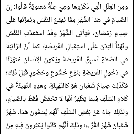
ومِنَ العِلَلِ الَّتِي ذَكَرُوها وهِيَ عِلَّةٌ مَعنويَّةٌ قالُوا: إنَّ
الصِّيامَ في هَذا الشَّهْرِ مِمَّا يُهيِّئُ النَّفْسَ ويُمرِّنُها عَلَى
صِيامِ رَمَضانَ، فيَأتِي الشَّهْرُ وقَدْ استَعدَّتِ النَّفْسُ
وتَهَيَّأَ البَدَنُ عَلَى استِقبالِ الفَريضَةِ، كما أنَّ الرَّاتِبَةَ
في الصَّلاةِ تَسبِقُ الفَريضَةَ ويَكونُ الإنْسانُ مُتهَيِّئًا
في دُخُولِ الفَريضَةِ بنَوْعِ خُشُوعٍ وحُضُورٍ قَبْلَ ذَلِكَ؛
فكَذَلِكَ صِيامُ شَعْبانَ هُوَ كالتَّهْيِئَةِ، وهذِهِ التَّهيئَةُ في
كَلامِ السَّلَفِ فِيما يَظْهَرُ أنَّها لا تخَتَصُّ فَقَطْ بالصِّيامِ،
ولذَلِكَ جاءَ عَنْ بَعْضِ السَّلَفِ أنَّهُم يُسَمُّونَ هَذا: شَهْرُ
شَعْبانَ شَهْرُ القُرَّاءِ؛ وذَلِكَ أنَّهُم كَانُوا يُكثِرونَ فِيهِ مِنْ