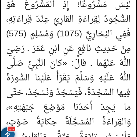
لَيْسَ مَشْرُوعًا؛ إِذِ المَشْرُوعُ هُوَ
السُّجُودُ لِقِراءَةِ القارِئِ عِنْدَ قِراءَتِهِ،
فَفِي البُخارِيِّ (1075) وَمُسْلِمٍ (575)
مِنْ حَدِيثِ نافِعٍ عَنِ ابْنِ عُمَرَ ـ رَضِيَ
اللهُ عَنْهُما ـ قالَ: «كانَ النَّبِيُّ صَلَّى
اللهُ عَلَيْهِ وَسَلَّمَ يَقْرَأُ عَلَيْنا السُّورَةَ
فِيها السَّجْدَةُ، فَيَسْجُدُ وَنَسْجُدُ، حَتَّى
ما يَجِدَ أَحَدُنا مَوْضِعَ جَبْهَتِهِ»،
وَالقِراءَةُ المُسَجَّلَةُ حِكايَةُ صَوْتٍ،
جديد