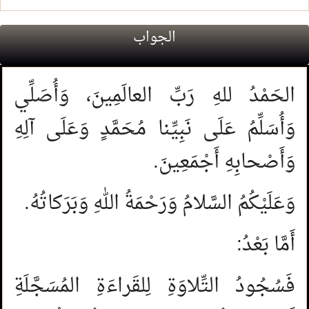
الجواب
الحَمْدُ للهِ رَبِّ العالَمِينَ، وَأُصَلِّي
وَأُسَلِّمُ عَلَى نَبِيِّنا مُحَمَّدٍ وَعَلَى آلِهِ
وَأَصْحابِهِ أَجْمَعِينَ.
وَعَلَيْكُمُ السَّلامُ وَرَحْمَةُ اللهِ وَبَرَكاتُهُ.
أَمَّا بَعْدُ:
فَسُجُودُ التِّلاوَةِ لِلقَراءَةِ المُسَجَّلَةِ