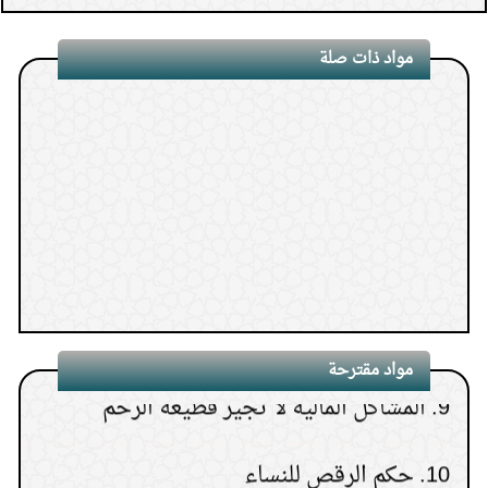
للصائم
(
عدد المشاهدات24144 )
10.
حكم الصلاة في مكان يشرب فيه الخمر
5.
حكم قول المرأة الأجنبية للرجل الأجنبي:
مواد ذات صلة
14.
حدود العلاقة بين الخطيب وخطيبته بعد عقد
نحبك في الله
القران
(
عدد المشاهدات23754 )
6.
حكم استماع الأناشيد
15.
وقت قراءة سورة الكهف
7.
حكم الزفة في حفلات الأعراس
(
عدد المشاهدات18599 )
8.
كيف أبر والدتي بعد موتها؟
9.
المشاكل المالية لا تجيز قطيعة الرحم
مواد مقترحة
10.
حكم الرقص للنساء