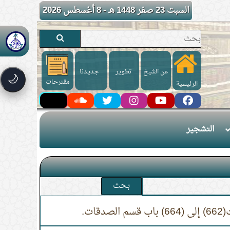
السبت 23 صفر 1448 هـ - 8 أغسطس 2026
عن الشيخ
تطوير
جـديـدنا
🌙
مقترحات
الرئيسية
التشجير
بحث