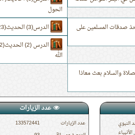
الحول
 أحاديث(624)،(625)،(626)تؤخذ صدقات المسلمين على
الدرس(3) الحديث(623) حديث معاذ أن النبي بعثه إلى اليمن.
الله
النبي عليه الصلاة والسلام بعث معاذا
عدد الزيارات
عدد الزيارات
133572441
 النبوي
لأنبياء