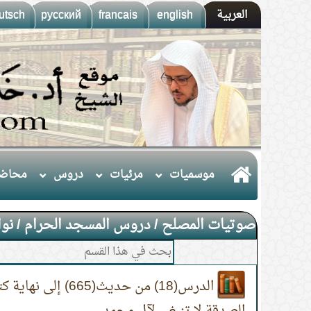
العربية
english
francais
русский
utsch
موسميات
مرئيات
دروس
محاضر
صوتيات المصلح
/
دروس المسجد الحرام
/
نوا