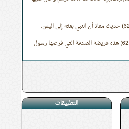
الدرس (2) الحديث(622) هذه فريضة الصدقة التي فرضها رسول
التطبيقات