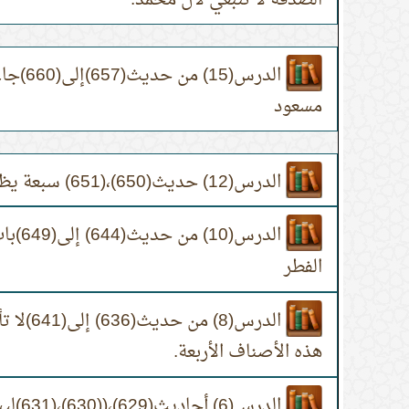
الصدقة لا تنبغي لآل محمد.
الدرس(5
مسعود
الدرس(12) حديث(650)،(651) سبعة يظلهم الله في ظله.
الدرس(
الفطر
الدرس(8) 
هذه الأصناف الأربعة.
الدرس(6) أحاديث(629)،((630)،(631)ليس في البقر العوامل صدقة