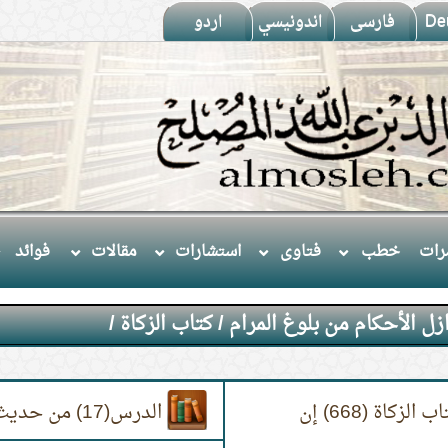
De
فارسى
اندونيسي
اردو
ات
خطب
فتاوى
استشارات
مقالات
فوائد
زل الأحكام من بلوغ المرام
/
كتاب الزكاة
/
الدرس(18) من حديث(665) إلى نهاية كتاب الزكاة (668) إن
الدرس(17) من حديث(662) إلى (664) باب قسم الصدقات.