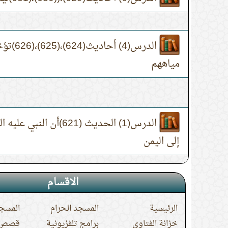
الدرس(4)
مياههم
الدرس(1) الحديث (621)أن 
إلى اليمن
الاقسام
الرئيسية
المسجد الحرام
المسجد
خزانة الفتاوى
برامج تلفزيونية
قصص ا