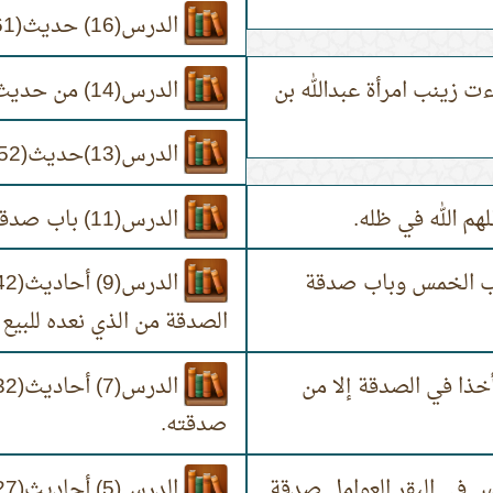
الدرس(16) حديث(661)المسألة كد يكد بها الرجل وجهه.
1) من حديث(657)إلى(660)جاءت زينب امرأة عبدالله بن
الدرس(14) من حديث(654)إلى(656) أي الصدقة أفضل.
الدرس(13)حديث(652)،(653)أيما مسلم كسا مسلما ثوباً على عري
الدرس(11) باب صدقة التطوع
10) من حديث(644) إلى(649)باب الخمس وباب صدقة
الصدقة من الذي نعده للبيع
من حديث(636) إلى(641)لا تأخذا في الصدقة إلا من
صدقته.