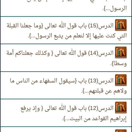
الرسول...}.
الدرس(15) باب قول الله تعالى {وما جعلنا القبلة
التي كنت عليها إلا لنعلم من يتبع الرسول...}.
الدرس(14) قول الله تعالى { وكذلك جعلناكم أمة
وسطا}.
الدرس(13) باب {سيقول السفهاء من الناس ما
ولاهم عن قبلتهم...}.
الدرس(12) باب قول الله تعالى { وإذ يرفع
إبراهيم القواعد من البيت...}.