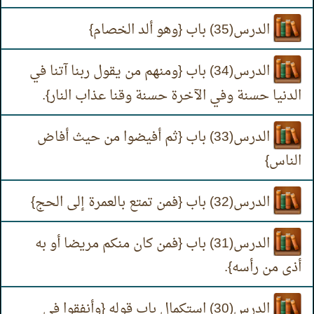
الدرس(35) باب {وهو ألد الخصام}
الدرس(34) باب {ومنهم من يقول ربنا آتنا في
الدنيا حسنة وفي الآخرة حسنة وقنا عذاب النار}.
الدرس(33) باب {ثم أفيضوا من حيث أفاض
الناس}
الدرس(32) باب {فمن تمتع بالعمرة إلى الحج}
الدرس(31) باب {فمن كان منكم مريضا أو به
أذى من رأسه}.
الدرس(30) استكمال باب قوله {وأنفقوا في