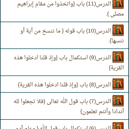
الدرس(11) باب {واتخذوا من مقام إبراهيم
مصلى }.
الدرس(10) باب قوله { ما ننسخ من آية أو
ننسها}.
الدرس(9) استكمال باب {وإذ قلنا ادخلوا هذه
القرية}
الدرس(8) باب {وإذ قلنا ادخلوا هذه القرية}
الدرس(7) باب قول الله تعالى {فلا تجعلوا لله
أندادا وأنتم تعلمون}
الدرس(6) استكمال باب قول الله { وعلم آدم