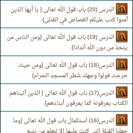
الدرس (20) باب قول الله تعالى { يا أيها الذين
آمنوا كتب عليكم القصاص في القتلى}.
الدرس (19) باب قول الله تعالى {ومن الناس من
يتخذ من دون الله أندادا}.
الدرس(18) باب قول الله تعالى {ومن حيث
خرجت فولوا وجهك شطر المسجد الحرام}
الدرس(17) باب قول الله تعالى { الذين آتيناهم
الكتاب يعرفونه كما يعرفون أبناءهم}.
الدرس(16) استكمال باب قول الله تعالى {وما
جعلنا القبلة التي كنت عليها إلا لنعلم من يتبع