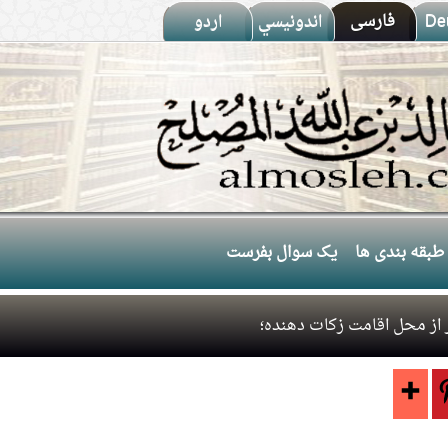
De
فارسى
اندونيسي
اردو
طبقه بندی ها
یک سوال بفرست
از محل اقامت زکات دهنده؛