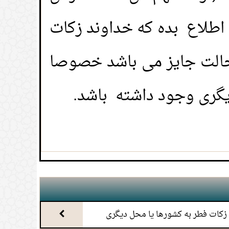
 اطلاع بده که خداوند زکات
ر دوره قاعدگی؛
(
بازدیدها 28643 )
 حالت جایز می باشد خصوصا
ت پرداخت زکات چقدراست؟وحکم
درچیست؟
(
بازدیدها 23774 )
یگری وجود داشته باشد.
وجب باطل شدن روزه می شود؟
(
بازدیدها 23694 )
وز رمضان؛
(
بازدیدها 22917 )
ربه ها؛
(
بازدیدها 20835 )
زی بعد از زایمان) او
 زکات فطر به کشورها یا محل دیگری