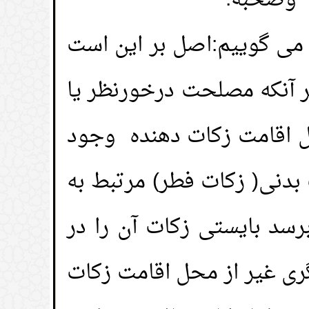
ه وصحبه.
می گوییم:اصل بر این است
 آنکه مصلحت درخورنظر یا
حل اقامت زکات دهنده وجود
بدنی( زکات فطر) مرتبط به
رسد بایستی زکات آن را در
ری غیر از محل اقامت زکات