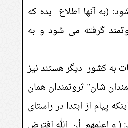
: (به آنها اطلاع بده که
ام( و دستشویی)
(
بازدیدها 70162 )
وتمند گرفته می شود و به
 راه مقعد؛
(
بازدیدها 67718 )
سر؛
(
بازدیدها 61839 )
ات به کشور دیگر هستند نیز
ام ادای نماز؛
(
بازدیدها 49278 )
مندان شان" ثروتمندان همان
 مسلمان؛
(
بازدیدها 37008 )
ه پیام از ابتدا در راستای
ی که در اثر شهوت از انسان خارج می شود)
 ( و اعلمهم أن الله افترض
(
بازدیدها 28744 )