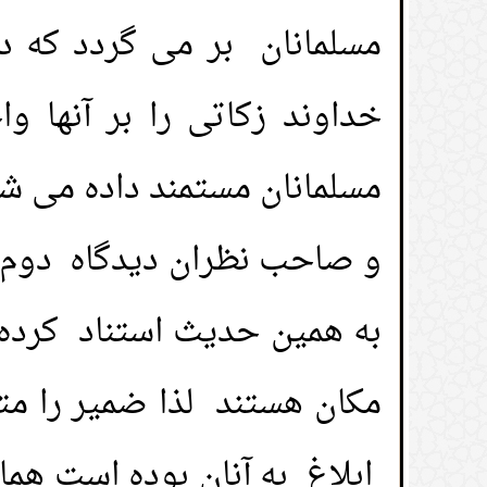
مسلمانان بر می گردد که د
1.
آیامیتوانم باقی مانده عودهایی که جهت
خداوند زکاتی را بر آنها 
مسجداستفاده میشودرا باخودبردارم؟
مسلمانان مستمند داده می ش
2.
آیا می توانم به مدیر خودم در کار هدیه 
و صاحب نظران دیدگاه دوم که
3.
هديه دادن به معلم خود؛
به همین حدیث استناد کرده و
4.
خرید و فروش نمایشی؛
مکان هستند لذا ضمیر را متو
5.
تبدیل کردن وقف غیرفعال به مغازه ها یا
بهره وری از آنها باشد؛
ابلاغ به آنان بوده است هما