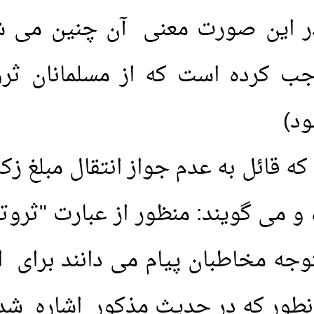
ر این صورت معنی آن چنین می شود
 معطرکردن
1.
نزدیکی زناشویی در حم
واجب کرده است که از مسلمانان ثر
2.
حکم نزدیکی با همسر از
ود)
بدهم؟
3.
لذت جویی از باسن هم
 قائل به عدم جواز انتقال مبلغ زک
4.
خارج شدن باد معده هنگ
 می گویند: منظور از عبارت "ثروت
5.
حکم کمک گرفتن از جن
جه مخاطبان پیام می دانند برای اینک
 مکان هایی که امکان
6.
آیا مذی (آب چسبنده ا
نطور که در حدیث مذکور اشاره شد:
نجس است؟