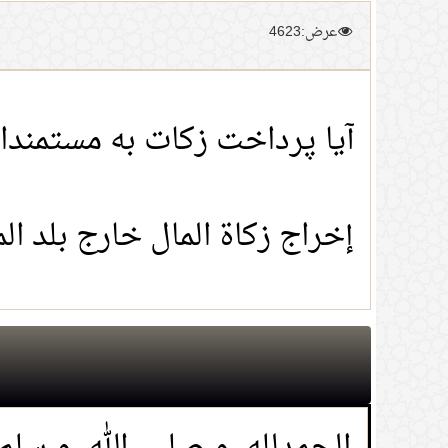
عرض:4623
آیا پرداخت زکات به مستمند
إخراج زكاة المال خارج بلد ال