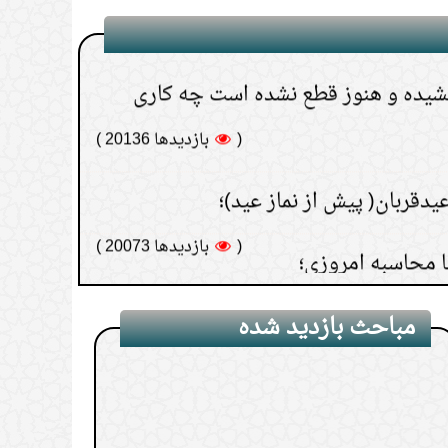
شیده و هنوز قطع نشده است چه کاری
ن اقامت زکات دهنده جایز است؟
(
بازدیدها 20136 )
دقربان( پیش از نماز عید)؛
(
بازدیدها 20073 )
 محاسبه امروزی؛
(
بازدیدها 19356 )
شستن و تمیز کردن کودک
(
بازدیدها 16211 )
مباحث بازدید شده