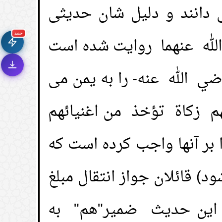
🚀
 دانند و دلیل شان حدیثی
تعرف على أحدث المميزات
سرعة فائقة
⚡
تحميل أسرع بـ 3× من قبل
جديد
له عنهما روایت شده است
تصميم جديد كلياً
🎨
واجهة أكثر أناقة وسهولة
ي الله عنه- را به یمن می
إشعارات ذكية
🔔
تتابع كل جديد بخطوة واحدة
هم زكاة تؤخذ من اغنيائهم
 بر آنها واجب کرده است که
) قائلان جواز انتقال مبلغ
در این حدیث ضمیر"هم" به