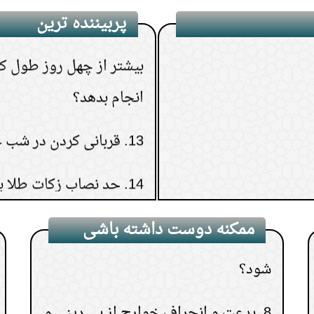
بیشتر از چهل روز طول ک
غیرازمکا
پربیننده ترین
انجام بدهد؟
5.
چگونه می توانم با شرایط این چنینی
به تحصیل علوم دینی بپردازم؟
13.
قربانی کردن در شب عی
6.
حکم گفتن دعای: ( خداوند رحمتش
14.
حد نصاب زکات طلا با
کند) برای فردی که از دنیارفته است؛
15.
آیا وضوی زن هنگام 
7.
آیا امکان دارد مکه دارالکفر نامیده
خود باطل می شود؟
شود؟
ممکنه دوست داشته باشی
8.
بدعت و انحراف خوارج از بی دینی و
کفر نبود؛