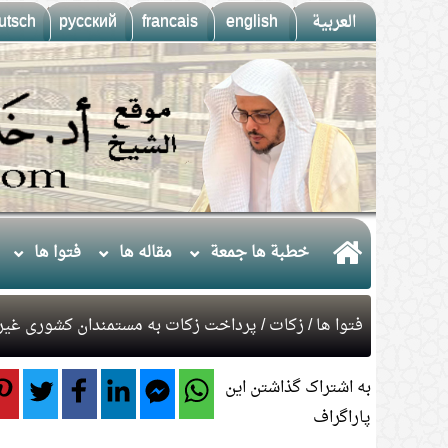
العربية
english
francais
русский
utsch
خطبة ها جمعة
مقاله ها
فتوا ها
فتوا ها
/
زکات
/ پرداخت زکات به مستمندان کشوری غیر 
به اشتراک گذاشتن این
پاراگراف