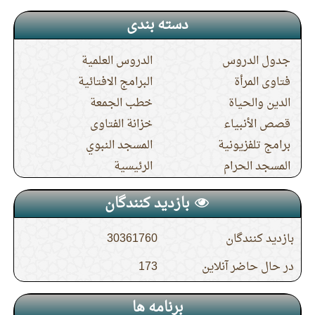
14.
اگر هنگام وضو بر روی جوراب مسح
دسته بندی
بکشم و سپس جوراب را دربیاورم آیا وضویم
جدول الدروس
الدروس العلمية
باطل می شود؟
فتاوى المرأة
البرامج الافتائية
الدين والحياة
خطب الجمعة
15.
حكم آویختن سوره های قرآن در منزل به
قصص الأنبياء
خزانة الفتاوى
قصد برکت چیست؟
برامج تلفزيونية
المسجد النبوي
المسجد الحرام
الرئيسية
بازدید کنندگان
بازدید کنندگان
30361760
در حال حاضر آنلاین
173
برنامه ها