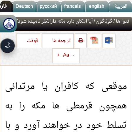
العربية
english
francais
русский
Deutsch
فار
فتوا ها
/
گوناگون
/ آیا امکان دارد مکه دارالکفر نامیده شود؟
🚀
جديد الموقع!
تعرف على أحدث المميزات
ترجمه ها
فونت
سرعة فائقة
⚡
🌙
تحميل أسرع بـ 3× من قبل
+
Aa
-
تصميم جديد كلياً
🎨
واجهة أكثر أناقة وسهولة
إشعارات ذكية
🔔
تتابع كل جديد بخطوة واحدة
موقعی که کافران یا مرتدانی
همچون قرمطی ها مکه را به
تسلط خود در خواهند آورد و با