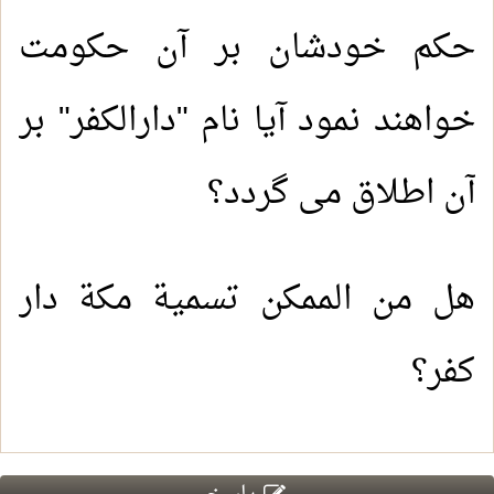
حکم خودشان بر آن حکومت
خواهند نمود آیا نام "دارالکفر" بر
آن اطلاق مى گردد؟
هل من الممكن تسمية مكة دار
كفر؟