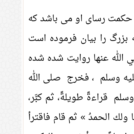
 حکمت رسای او می باشد که
زرگ را بیان فرموده است
 الله عنها روایت شده شده
 عليه وسلم ، فخرج صلى الله
سلم قراءةً طويلةً، ثم كبَّر،
َنا ولك الحمدُ » ثم قام فاقترأ