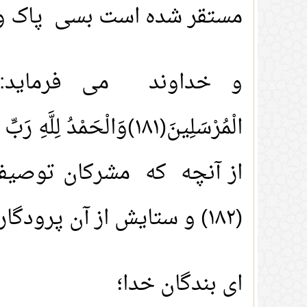
مستقر شده است بسی پاک و م
(۱۸۲) و ستایش از آن پرودگار جهانیان، الله است(۱۸۲))سورة الصافات/١٨-١٨٢
ای بندگان خدا؛