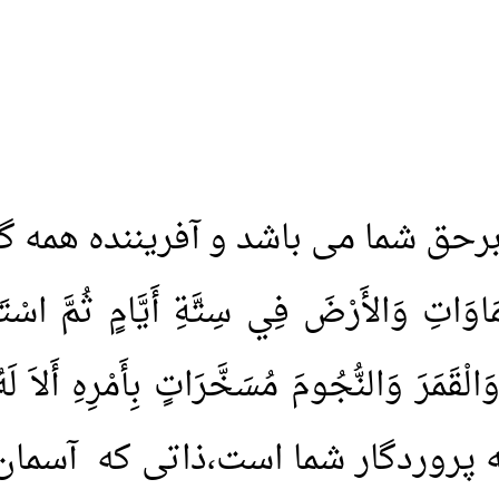
 برحق شما می باشد و آفریننده همه گ
سَّمَاوَاتِ وَالأَرْضَ فِي سِتَّةِ أَيَّامٍ ثُمَّ اس
الْقَمَرَ وَالنُّجُومَ مُسَخَّرَاتٍ بِأَمْرِهِ أَلاَ لَهُ
ید الله پروردگار شما است،ذاتی که آ