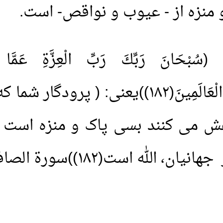
نزه از - عیوب و نواقص- است.
الْمُرْسَلِينَ(١٨١)وَالْحَمْدُ لِلَّهِ رَبِّ الْعَ