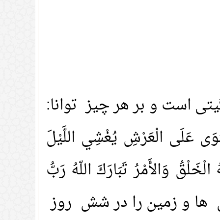
یتی است و بر هر چیز توانا:
ْتَوَى عَلَى الْعَرْشِ يُغْشِي اللَّيْلَ
 الْخَلْقُ وَالأَمْرُ تَبَارَكَ اللّهُ رَبُّ
سمان ها و زمین را در شش روز