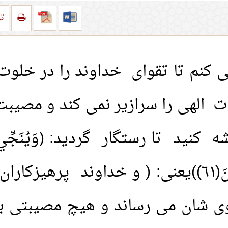
تر
ی کنم تا تقوای خداوند را در خلو
ت الهی را سرازیر نمی کند و مصیبت
ا رستگار گردید: (وَيُنَجِّي اللَّهُ الَّذِ
يَمَسُّهُمُ السُّوءُ وَلا هُمْ يَحْزَنُونَ(٦١))يعنى: (
زوی شان می رساند و هیچ مصیبتی به