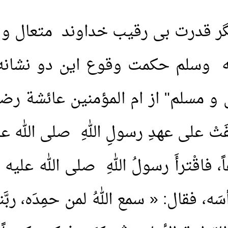
نگر قدرت بی رقیب خداوند متعال و
 وسلم حکمت وقوع این دو نشانه ب
 مسلم" از ام المؤمنين عائشة رضي
َفَتْ على عهدِ رسولِ اللهِ صلى الله
فاقْترأَ رسولُ اللهِ صلى الله عليه و
َه، فقال: « سمع اللهُ لمن حمِدَه، ربّ