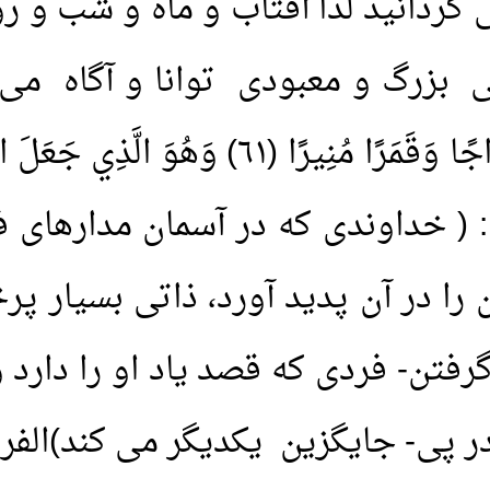
گردانید لذا آفتاب و ماه و شب و رو
رگ و معبودی توانا و آگاه می باشند: (
السَّمَاءِ بُرُوجًا وَجَعَلَ فِيهَا سِرَاجًا وَقَمَرًا 
َ أَوْ أَرَادَ شُكُورًا(٦٢))يعنى: ( خداوندی که در 
تن- فردی که قصد یاد او را دارد و
پی- جایگزین یکدیگر می کند)الفرقان/١