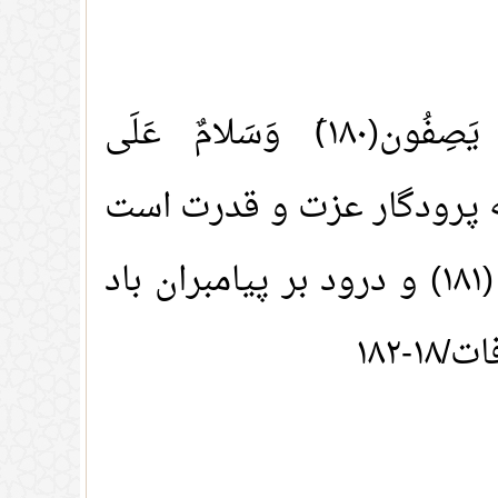
و خداوند می فرماید: (سُبْحَانَ رَبِّكَ رَبِّ الْعِزَّةِ عَمَّا يَصِفُون(١٨٠)َ وَسَلامٌ عَلَى
الَمِينَ(١٨٢))يعنى: ( پرودگار شما که پرودگار عزت و قدرت است
از آنچه که مشرکان توصیفش می کنند بسی پاک و منزه است (۱۸۱) و درود بر پیامبران باد