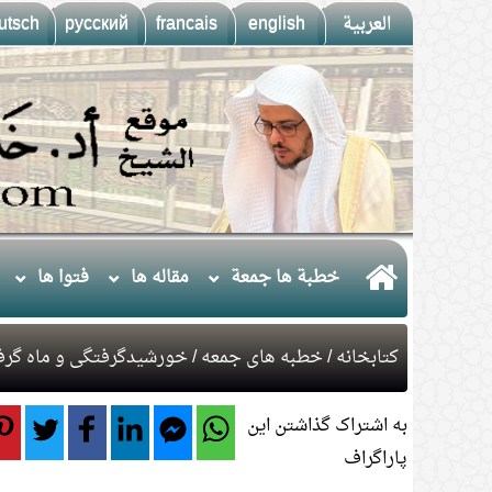
العربية
english
francais
русский
utsch
خطبة ها جمعة
مقاله ها
فتوا ها
کتابخانه
/
خطبه های جمعه
/ خورشيدگرفتگی و ماه گرفت
به اشتراک گذاشتن این
پاراگراف