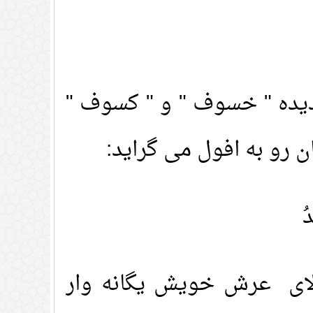
یده " خسوف " و " کسوف "
 رو به افول می گراید:
ُ
الای عرش خویش یگانه وار