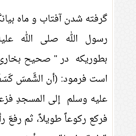
گرفته شدن آفتاب و ماه بیا
رسول الله صلی الله عليه
بطوریکه در " صحیح بخاری و
است فرمود: (أن الشَّمسَ كَس
عليه وسلم إلى المسجدِ فزعاً، 
فركع ركوعاً طويلاً، ثم رفعَ رأس