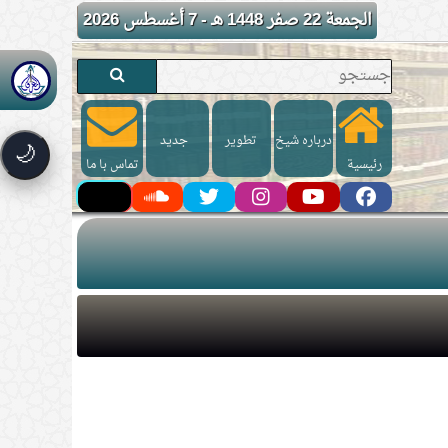
الجمعة 22 صفر 1448 هـ - 7 أغسطس 2026
درباره شیخ
تطوير
جدید
🌙
رئيسية
تماس با ما