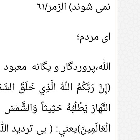
نمی شوند) الزمر/٦١
اى مردم؛
الله،پروردگار و یگانه معبود
(إِنَّ رَبَّكُمُ اللّهُ الَّذِي خَلَقَ ال
النَّهَارَ يَطْلُبُهُ حَثِيثاً وَالشَّمْسَ وَ
الْعَالَمِينَ)يعني: ( بی ترد