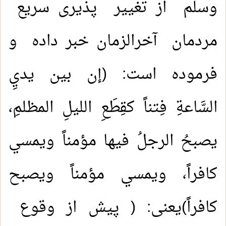
وسلم از تغییر پذیری سریع
مردمان آخرالزمان خبر داده و
فرموده است: (إن بين يديِ
السَّاعةِ فِتناً كقِطَعِ الليلِ المظلمِ،
يصبحُ الرجلُ فيها مؤمناً ويمسي
كافراً، ويمسي مؤمناً ويصبح
كافراً)یعنی: ( پیش از وقوع