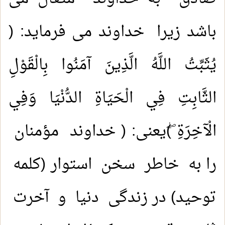
باشد زیرا خداوند می فرماید: (
يُثَبِّتُ اللَّهُ الَّذِينَ آمَنُوا بِالْقَوْلِ
الثَّابِتِ فِي الْحَيَاةِ الدُّنْيَا وَفِي
الْآخِرَةِ ۖ)يعنى: ( خداوند مؤمنان
را به خاطر سخن استوار (کلمه
توحید) در زندگی دنیا و آخرت