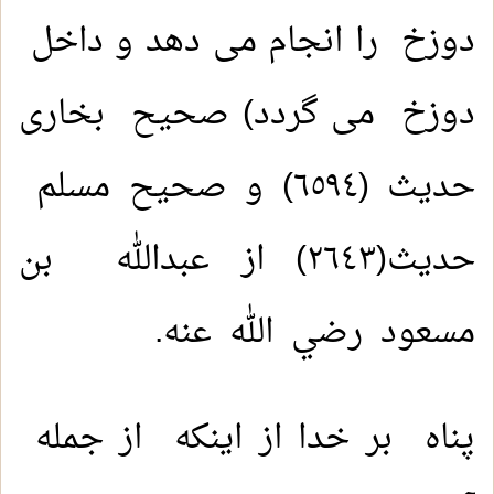
دوزخ را انجام می دهد و داخل
دوزخ می گردد) صحیح بخاری
حدیث (٦٥٩٤) و صحيح مسلم
حديث(٢٦٤٣) از عبدالله بن
مسعود رضي الله عنه.
پناه بر خدا از اینکه از جمله