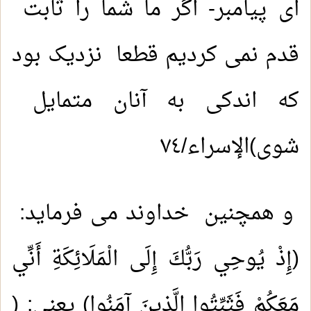
ای پیامبر- اگر ما شما را ثابت
قدم نمی کردیم قطعا نزدیک بود
که اندکی به آنان متمایل
شوی)الإسراء/٧٤
و همچنین خداوند می فرماید:
(إِذْ يُوحِي رَبُّكَ إِلَى الْمَلَائِكَةِ أَنِّي
مَعَكُمْ فَثَبِّتُوا الَّذِينَ آمَنُوا) يعنى: (