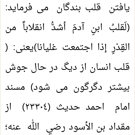
یافتن قلب بندگان می فرماید:
(لَقلبُ ابنِ آدمَ أشدُّ انقلاباً من
القِدْرِ إذا اجتمعت غليانا)یعنی: (
قلب انسان از دیگ در حال جوش
بیشتر دگرگون می شود) مسند
امام احمد حدیث (٢٣٣٠٤) از
مقداد بن الأسود رضي الله عنه؛