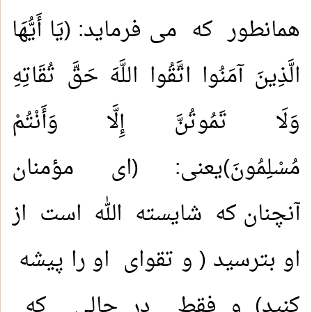
همانطور که می فرماید: (يَا أَيُّهَا
الَّذِينَ آمَنُوا اتَّقُوا اللَّهَ حَقَّ تُقَاتِهِ
وَلَا تَمُوتُنَّ إِلَّا وَأَنْتُمْ
مُسْلِمُونَ)یعنی: (ای مؤمنان
آنچنان که شایسته الله است از
او بترسید ( و تقوای او را پیشه
کنید) و فقط در حالی که