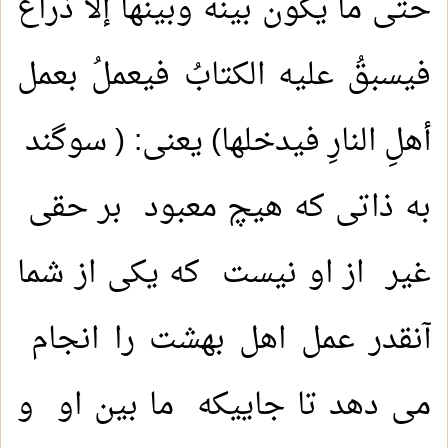
حتى ما يكون بينه وبينها إلا ذراعٌ
فيسبقُ عليه الكتابُ فيعملُ بعمل
أهلِ النارِ فيدخلها) یعنی: ( سوگند
به ذاتی که هیچ معبود بر حقی
غیر از او نیست که یکی از شما
آنقدر عمل اهل بهشت را انجام
می دهد تا جاییکه ما بین او و