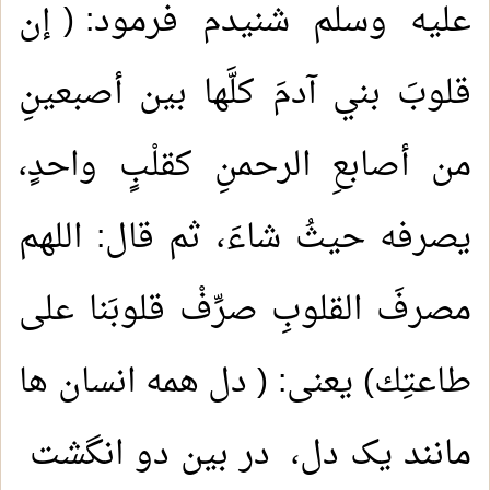
عليه وسلم شنیدم فرمود: ( إن
قلوبَ بني آدمَ كلَّها بين أصبعينِ
من أصابعِ الرحمنِ كقلْبٍ واحدٍ،
يصرفه حيثُ شاءَ، ثم قال: اللهم
مصرفَ القلوبِ صرِّفْ قلوبَنا على
طاعتِك) یعنی: ( دل همه انسان ها
مانند یک دل، در بین دو انگشت