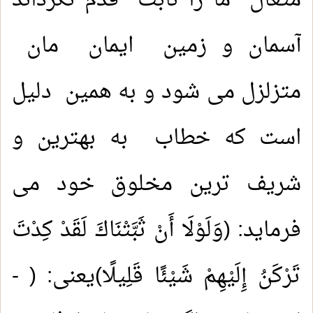
متعال ما را ثابت قدم نگرداند
آسمان و زمین ایمان مان
متزلزل می شود و به همین دلیل
است که خطاب به بهترین و
شریف ترین مخلوق خود می
فرماید: (وَلَوْلَا أَنْ ثَبَّتْنَاكَ لَقَدْ كِدْتَ
تَرْكَنُ إِلَيْهِمْ شَيْئًا قَلِيلًا)یعنی: ( -