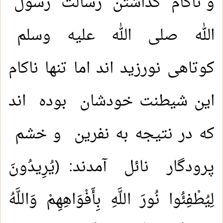
و ناکام گذاشتن رسالت رسول
الله صلی الله عليه وسلم
کوتاهی نورزید اند اما تنها ناکام
این شیطنت خودشان بوده اند
که در نتیجه به نفرین و خشم
پرودگار نائل آمدند: (يُرِيدُونَ
لِيُطْفِئُوا نُورَ اللَّهِ بِأَفْوَاهِهِمْ وَاللَّهُ