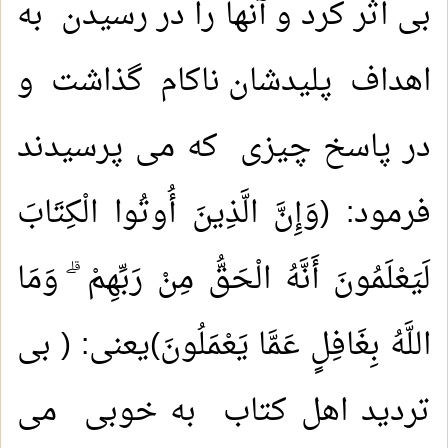
بی اثر کرد و آنها را در رسیدن به
اهداف پلیدشان ناکام گذاشت و
در پاسخ چیزی که می پرسیدند
فرمود: (وَإِنَّ الَّذِينَ أُوتُوا الْكِتَابَ
لَيَعْلَمُونَ أَنَّهُ الْحَقُّ مِنْ رَبِّهِمْ ۗ وَمَا
اللَّهُ بِغَافِلٍ عَمَّا يَعْمَلُونَ)يعنى: ( بی
تردید اهل کتاب به خوبی می