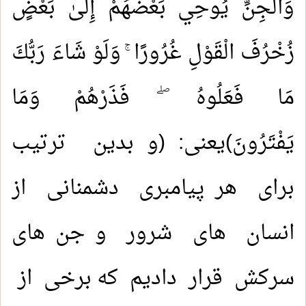
وَالْجِنِّ يُوحِي بَعْضُهُمْ إِلَىٰ بَعْضٍ
زُخْرُفَ الْقَوْلِ غُرُورًا ۚ وَلَوْ شَاءَ رَبُّكَ
مَا فَعَلُوهُ ۖ فَذَرْهُمْ وَمَا
يَفْتَرُونَ)یعنی: (و بدین ترتیب
برای هر پیامبری دشمنانی از
انسان های شرور و جن های
سرکش قرار دادیم که برخی از