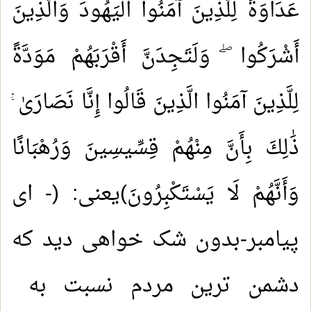
عَدَاوَةً لِلَّذِينَ آمَنُوا الْيَهُودَ وَالَّذِينَ
أَشْرَكُوا ۖ وَلَتَجِدَنَّ أَقْرَبَهُمْ مَوَدَّةً
لِلَّذِينَ آمَنُوا الَّذِينَ قَالُوا إِنَّا نَصَارَىٰ ۚ
ذَٰلِكَ بِأَنَّ مِنْهُمْ قِسِّيسِينَ وَرُهْبَانًا
وَأَنَّهُمْ لَا يَسْتَكْبِرُونَ)يعنى: (- ای
پیامبر-بدون شک خواهی دید که
دشمن ترین مردم نسبت به