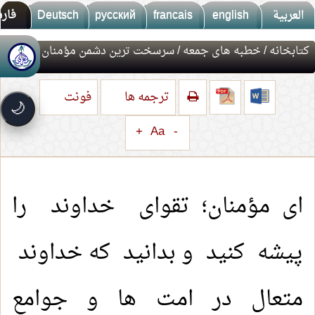
العربية
english
francais
русский
Deutsch
فار
کتابخانه
/
خطبه های جمعه
/ سرسخت ترین دشمن مؤمنان
🚀
جديد الموقع!
تعرف على أحدث المميزات
ترجمه ها
فونت
سرعة فائقة
⚡
🌙
تحميل أسرع بـ 3× من قبل
+
Aa
-
تصميم جديد كلياً
🎨
واجهة أكثر أناقة وسهولة
إشعارات ذكية
🔔
تتابع كل جديد بخطوة واحدة
ای مؤمنان؛ تقوای خداوند را
پیشه کنید و بدانید که خداوند
متعال در امت ها و جوامع