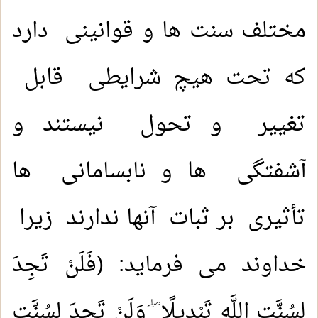
مختلف سنت ها و قوانینی دارد
که تحت هیچ شرایطی قابل
تغییر و تحول نیستند و
آشفتگی ها و نابسامانی ها
تأثیری بر ثبات آنها ندارند زیرا
خداوند می فرماید: (فَلَنْ تَجِدَ
لِسُنَّتِ اللَّهِ تَبْدِيلًا ۖ وَلَنْ تَجِدَ لِسُنَّتِ