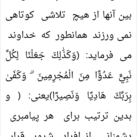
بین آنها از هیچ تلاشی کوتاهی
نمی ورزند همانطور که خداوند
می فرماید: (وَكَذَٰلِكَ جَعَلْنَا لِكُلِّ
نَبِيٍّ عَدُوًّا مِنَ الْمُجْرِمِينَ ۗ وَكَفَىٰ
بِرَبِّكَ هَادِيًا وَنَصِيرًا)يعنى: ( و
بدین ترتیب برای هر پیامبری
دشمنانی از افراد شرور قرار