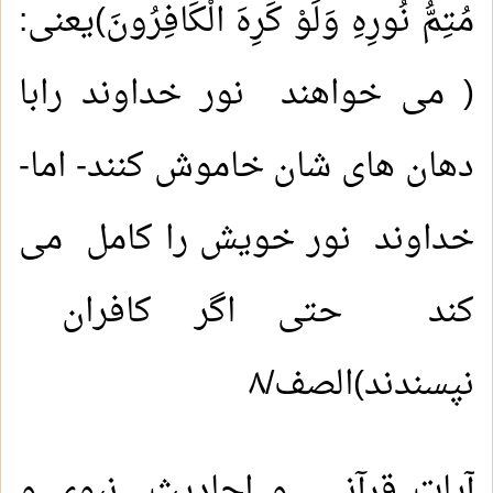
مُتِمُّ نُورِهِ وَلَوْ كَرِهَ الْكَافِرُونَ)يعنى:
( می خواهند نور خداوند رابا
دهان های شان خاموش کنند- اما-
خداوند نور خویش را کامل می
کند حتی اگر کافران
نپسندند)الصف/۸
آیات قرآنی و احادیث نبوی و