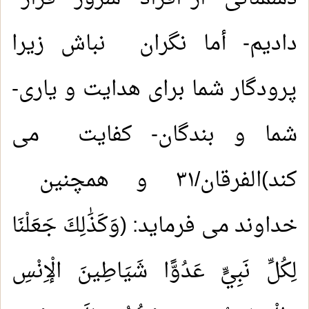
دادیم- أما نگران نباش زیرا
پرودگار شما برای هدایت و یاری-
شما و بندگان- کفایت می
کند)الفرقان/٣١ و همچنین
خداوند می فرماید: (وَكَذَٰلِكَ جَعَلْنَا
لِكُلِّ نَبِيٍّ عَدُوًّا شَيَاطِينَ الْإِنْسِ