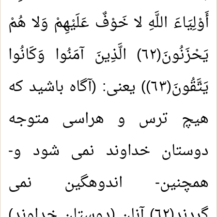
أَوْلِيَاءَ اللَّهِ لا خَوْفٌ عَلَيْهِمْ وَلا هُمْ
يَحْزَنُونَ(٦٢) الَّذِينَ آمَنُوا وَكَانُوا
يَتَّقُونَ(٦٣)) یعنی: (آگاه باشید که
هیچ ترس و هراسی متوجه
دوستان خداوند نمی شود و-
همچنین- اندوهگین نمی
گردند(٦٢) آنان (دوستان خداوند)