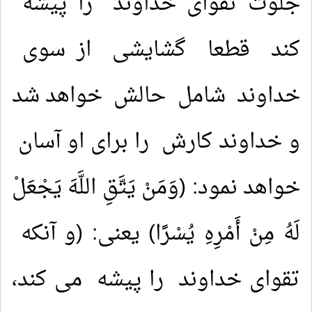
جلوت تقوای خداوند را پیشه
کند قطعا گشایشی از سوی
خداوند شامل حالش خواهد شد
و خداوند کارش را برای او آسان
خواهد نمود: (وَمَنْ يَتَّقِ اللَّهَ يَجْعَلْ
لَهُ مِنْ أَمْرِهِ يُسْرًا) يعنى: (و آنکه
تقوای خداوند را پیشه می کند،