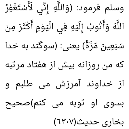
وسلم فرمود: (وَاللَّهِ إِنِّي لَأَسْتَغْفِرُ
اللَّهَ وَأَتُوبُ إِلَيْهِ فِي الْيَوْمِ أَكْثَرَ مِنْ
سَبْعِينَ مَرَّةً) یعنی: (سوگند به خدا
که من روزانه بیش از هفتاد مرتبه
از خداوند آمرزش می طلبم و
بسوی او توبه می کنم)صحیح
بخاری حدیث(٦٣٠٧)