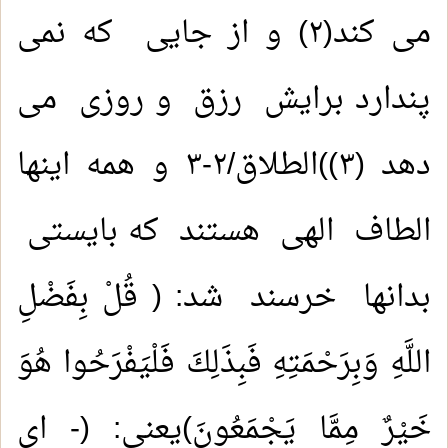
می کند(٢) و از جایی که نمی
پندارد برایش رزق و روزی می
دهد (۳))الطلاق/۲-۳ و همه اینها
الطاف الهی هستند که بایستی
بدانها خرسند شد: ( قُلْ بِفَضْلِ
اللَّهِ وَبِرَحْمَتِهِ فَبِذَلِكَ فَلْيَفْرَحُوا هُوَ
خَيْرٌ مِمَّا يَجْمَعُونَ)یعنی: (- ای