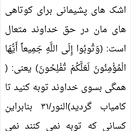
اشک های پشیمانی برای کوتاهی
های مان در حق خداوند متعال
است: (وَتُوبُوا إِلَى اللَّهِ جَمِيعاً أَيُّهَا
الْمُؤْمِنُونَ لَعَلَّكُمْ تُفْلِحُونَ) یعنی: (
همگی بسوی خداوند توبه کنید تا
کامیاب گردید)النور/۳۱ بنابراین
کسانی که توبه نمی کنند نمی