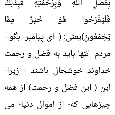
بِفَضْلِ اللَّهِ وَبِرَحْمَتِهِ فَبِذَلِكَ
فَلْيَفْرَحُوا هُوَ خَيْرٌ مِمَّا
يَجْمَعُونَ)یعنی: (- ای پیامبر- بگو -
مردم- تنها باید به فضل و رحمت
خداوند خوشحال باشند - زیرا-
این ( این فضل و رحمت) از همه
چیزهایی که- از اموال دنیا- می