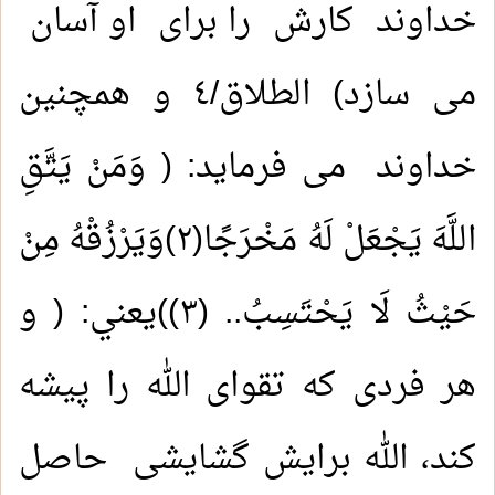
خداوند کارش را برای او آسان
می سازد) الطلاق/٤ و همچنین
خداوند می فرماید: ( وَمَنْ يَتَّقِ
اللَّهَ يَجْعَلْ لَهُ مَخْرَجًا(٢)وَيَرْزُقْهُ مِنْ
حَيْثُ لَا يَحْتَسِبُ.. (٣))يعني: ( و
هر فردی که تقوای الله را پیشه
کند، الله برایش گشایشی حاصل