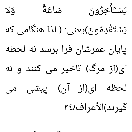
يَسْتَأْخِرُونَ سَاعَةً وَلا
يَسْتَقْدِمُونَ)یعنی: ( لذا هنگامی که
پایان عمرشان فرا برسد نه لحظه
ای(از مرگ) تاخیر می کنند و نه
لحظه ای(از آن) پیشی می
گیرند)الأعراف/٣٤