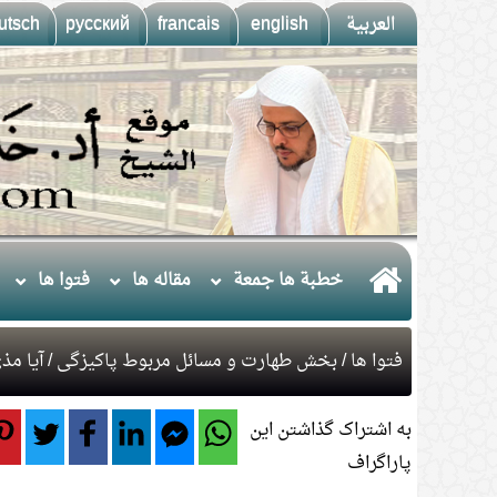
العربية
english
francais
русский
utsch
خطبة ها جمعة
مقاله ها
فتوا ها
فتوا ها
/
بخش طهارت و مسائل مربوط پاکیزگی
/ آیا م
به اشتراک گذاشتن این
پاراگراف