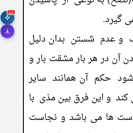
نضح) به نوعی از پاشیدن
سرعة فائقة
⚡
تحميل أسرع بـ 3× من قبل
جديد
ی گیرد.
تصميم جديد كلياً
🎨
واجهة أكثر أناقة وسهولة
ب و عدم شستن بدان دلیل
إشعارات ذكية
🔔
تتابع كل جديد بخطوة واحدة
آن در هر بار مشقت بار و
ود حکم آن همانند سایر
د و این فرق بین مذی با
ست ها می باشد و نجاست