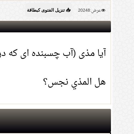
عرض:20248
📥 تنزيل الفتوى كبطاقة
آیا مذی (آب چسبنده ای که 
هل المذي نجس؟