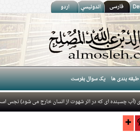
De
فارسى
اندونيسي
اردو
طبقه بندی ها
یک سوال بفرست
ذی (آب چسبنده ای که در اثر شهوت از انسان خارج می شود) نجس اس