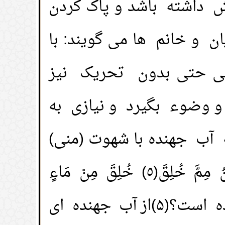
داشته باشد و پاک کردن
 راه مقعد؛
(
بازدیدها 58391 )
 و خانم ها می گویند: با
ام( و دستشویی)
(
بازدیدها 57061 )
عی حتی بدون تحریک نیز
سر؛
(
بازدیدها 55746 )
و وضوء بگیرد و نیازی به
ام ادای نماز؛
(
بازدیدها 37165 )
آب جهنده با شهوت (منی)
 مسلمان؛
(
بازدیدها 28914 )
از انسان خارج گردد؛ خداوند می فرماید: (فَلْيَنْظُرِ الْإِنْسَانُ مِمَّ خُلِقَ(٥) خُلِقَ مِنْ مَاءٍ
وجب باطل شدن روزه می شود؟
دَافِقٍ)يعني: (پس انسان باید بنگرد که از چه چیزی آفریده شده است؟(۵)از آب جهنده ای
(
بازدیدها 20454 )
ت پرداخت زکات