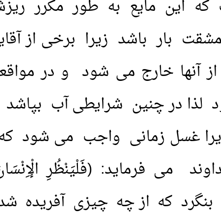
که این مایع به طور مکرر ریزش 
 معطرکردن
1.
حکم نزدیکی با همسر از
 بار باشد زیرا برخی از آقایان
2.
نزدیکی زناشویی در حم
ز آنها خارج می شود و در مواق
بدهم؟
3.
لذت جویی از باسن هم
د لذا در چنین شرایطی آب بپاشد 
4.
خارج شدن باد معده هنگ
یرا غسل زمانی واجب می شود که 
5.
حکم کمک گرفتن از جن
 مکان هایی که امکان
6.
آیا خارج شدن "مذی"م
7.
حدنصاب پول نقد، جه