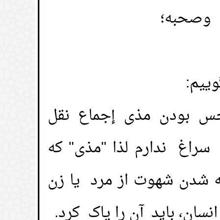
ه وصحبه؛
ییم:
نجس بودن مذی إجماع نقل
سراغ ندارم لذا "مذی" که
 شدن شهوت از مرد یا زن
ن، باید آن را پاک کرد.