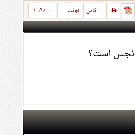
+
Aa
-
کامل
فونت
) نجس است؟