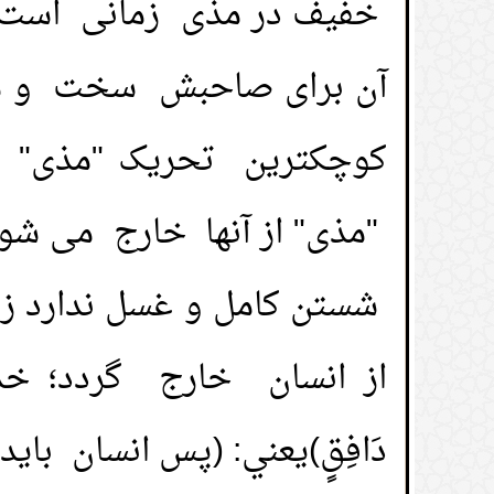
خفیف در مذی زمانی است 
1.
آیامیتوانم باقی مانده عودهایی که جهت
آن برای صاحبش سخت و مشقت
مسجداستفاده میشودرا باخودبردارم؟
کوچکترین تحریک "مذی" ا
2.
آیا می توانم به مدیر خودم در کار هدیه 
"مذی" از آنها خارج می شو
3.
هديه دادن به معلم خود؛
شستن کامل و غسل ندارد ز
4.
خرید و فروش نمایشی؛
5.
تبدیل کردن وقف غیرفعال به مغازه ها یا
بهره وری از آنها باشد؛