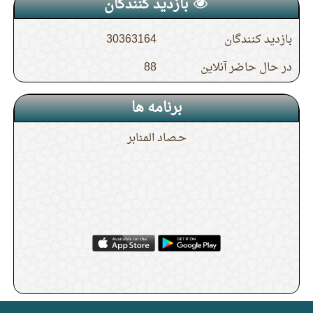
بازدید کنندگان
بازدید کنندگان
30363164
در حال حاضر آنلاین
88
برنامه ها
حـصاد المنابر