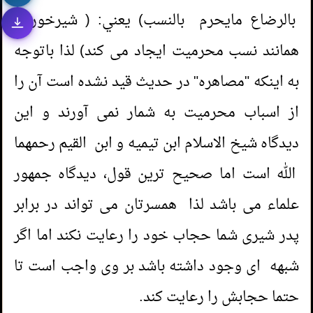
1.
آیامیتوانم باقی مانده عودهایی که جهت
بالرضاع مايحرم بالنسب) يعني: ( شیرخوردن
معطرکردن مسجداستفاده میشودرا باخودبردارم؟
همانند نسب محرمیت ایجاد می کند) لذا باتوجه
به اینکه "مصاهره" در حدیث قید نشده است آن را
2.
آیا می توانم به مدیر خودم در کار هدیه بدهم؟
از اسباب محرمیت به شمار نمی آورند و این
3.
هديه دادن به معلم خود؛
دیدگاه شیخ الاسلام ابن تیمیه و ابن القيم رحمهما
الله است اما صحیح ترین قول، دیدگاه جمهور
4.
خرید و فروش نمایشی؛
1.
حکم نزدیکی با همسر از راه مقعد؛
علماء می باشد لذا همسرتان می تواند در برابر
5.
تبدیل کردن وقف غیرفعال به مغازه ها یا مکان
پدر شیری شما حجاب خود را رعایت نکند اما اگر
(
بازدیدها 58391 )
2.
نزدیکی زناشویی در حمام( و
هایی که امکان بهره وری از آنها باشد؛
شبهه ای وجود داشته باشد بر وی واجب است تا
دستشویی)
(
بازدیدها 57061 )
6.
آیا می توانم جهت رسیدن به حق و حقوق
حتما حجابش را رعایت کند.