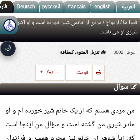
العربية
english
francais
русский
Deutsch
فار
فتوا ها
/
ازدواج
/ مردی از خانمی شیر خورده است و او اکنون مادر
🚀
جديد الموقع!
شیری او می باشد.
تعرف على أحدث المميزات
سرعة فائقة
⚡
🌙
تحميل أسرع بـ 3× من قبل
عرض:3502
📥 تنزيل الفتوى كبطاقة
تصميم جديد كلياً
🎨
واجهة أكثر أناقة وسهولة
+
Aa
-
فونت
إشعارات ذكية
🔔
تتابع كل جديد بخطوة واحدة
سوال
من مردی هستم که از یک خانم شیر خورده ام و او
مادر شیری من گشته است و سؤال من اینجا است
که: آیا شوهر آن خانم نیز محرم همسر و فرزندان