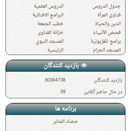
جدول الدروس
الدروس العلمية
فتاوى المرأة
البرامج الافتائية
الدين والحياة
خطب الجمعة
قصص الأنبياء
خزانة الفتاوى
برامج تلفزيونية
المسجد النبوي
المسجد الحرام
الرئيسية
بازدید کنندگان
بازدید کنندگان
30364738
در حال حاضر آنلاین
39
برنامه ها
حـصاد المنابر