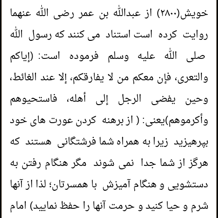
خویش(۲۸۰۰) از عبدالله بن عمر رضی الله عنهما
روایت کرده است استناد می کنند که رسول الله
صلی الله عليه وسلم فرموده است: (إیاکم
والتعری، فإن معکم من لا یفارقکم، إلا عند الغائط،
وحین یفضی الرجل إلی أهله، فاستحیوهم
1.
آیامیتوانم باقی مانده عودهایی که جهت
وأکرموهم)یعنی: ( از برهنه کردن عورت های خود
معطرکردن مسجداستفاده میشودرا باخودبردارم؟
بپرهيزيد زیرا به همراه شما فرشتگانی هستند که
2.
آیا می توانم به مدیر خودم در کار هدیه بدهم؟
هرگز از شما جدا نمی شوند مگر هنگام رفتن به
دستشویی و هنگام آمیزش با همسرتان؛ لذا از آنها
3.
هديه دادن به معلم خود؛
شرم و حیا کنید و حرمت آنها را حفظ نمایید) امام