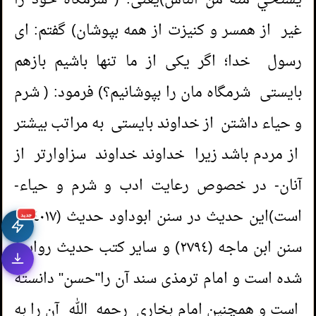
يستحي منه من الناس)یعنی: ( شرمگاه خود را
غیر از همسر و کنیزت از همه بپوشان) گفتم: ای
رسول خدا؛ اگر یکی از ما تنها باشیم بازهم
بایستی شرمگاه مان را بپوشانیم؟) فرمود: ( شرم
و حیاء داشتن از خداوند بایستی به مراتب بیشتر
از مردم باشد زیرا خداوند خداوند سزاوارتر از
آنان- در خصوص رعایت ادب و شرم و حیاء-
است)این حدیث در سنن ابوداود حدیث (٤٠١٧) و
جديد
سنن ابن ماجه (٢٧٩٤) و سایر کتب حدیث روایت
شده است و امام ترمذی سند آن را"حسن" دانسته
است و همچنین امام بخاری رحمه الله آن را به