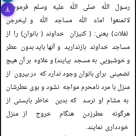
1.
آیامیتوانم باقی مانده عودهایی که جهت
رسول الله صلی الله عليه وسلم فرمود: (
معطرکردن مسجداستفاده میشودرا باخودبردارم؟
لاتمنعوا اماء الله مساجد الله و ليخرجن
تفلات) یعنی: ( کنیزان خداوند ( بانوان) را از
2.
آیا می توانم به مدیر خودم در کار هدیه بدهم؟
مساجد خداوند بازندارید و آنها باید بدون عطر
3.
هديه دادن به معلم خود؛
و خوشبویی به مسجد بیایند) و علاوه بر آن هیچ
تضمینی برای بانوان وجود ندارد که در بیرون از
4.
خرید و فروش نمایشی؛
منزل با مرد نامحرم مواجه نشود و بوی عطرشان
1.
حکم نزدیکی با همسر از راه مقعد؛
5.
تبدیل کردن وقف غیرفعال به مغازه ها یا مکان
به مشام او نرسد که بدین خاطر بایستی از
(
بازدیدها 58393 )
2.
نزدیکی زناشویی در حمام( و
هایی که امکان بهره وری از آنها باشد؛
هرگونه عطرزدن هنگام خروج از منزل
دستشویی)
(
بازدیدها 57063 )
6.
آیا می توانم جهت رسیدن به حق و حقوق
خودداری نمایند.