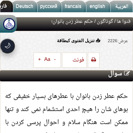
العربية
english
francais
русский
Deutsch
فار
فتوا ها
/
گوناگون
/ حکم عطر زدن بانوان؛
🚀
جديد الموقع!
تعرف على أحدث المميزات
عرض:2226
📥 تنزيل الفتوى كبطاقة
سرعة فائقة
⚡
🌙
تحميل أسرع بـ 3× من قبل
تصميم جديد كلياً
🎨
+
Aa
-
فونت
واجهة أكثر أناقة وسهولة
سوال
إشعارات ذكية
🔔
تتابع كل جديد بخطوة واحدة
حکم عطر زدن بانوان با عطرهای بسیار خفیفی که
بوهای شان را هیچ احدی استشمام نمی کند و تنها
ممکن است هنگام سلام و احوال پرسی کردن با