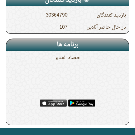
بازدید کنندگان
بازدید کنندگان
30364790
در حال حاضر آنلاین
107
برنامه ها
حـصاد المنابر