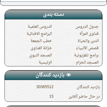
دسته بندی
جدول الدروس
الدروس العلمية
فتاوى المرأة
البرامج الافتائية
الدين والحياة
خطب الجمعة
قصص الأنبياء
خزانة الفتاوى
برامج تلفزيونية
المسجد النبوي
المسجد الحرام
الرئيسية
بازدید کنندگان
بازدید کنندگان
30365512
در حال حاضر آنلاین
15