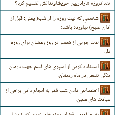
تعدادروزه هارادربین خویشاوندانش تقسیم کرد؟
شخصي که نیت روزه را از شب( یعنی: قبل از
اذان صبح) نیاورده باشد؛
لذت جویی از همسر در روز رمضان برای روزه
دار؛
استفاده کردن از اسپری های آسم جهت درمان
تنگی تنفس در ماه رمضان؛
اختصاص دادن شب قدر به انجام دادن برخی از
عبادت های معین؛
به جا آوردن قضای روزه های فردی که از دنیا