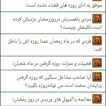
موفق به ادای روزه های قضاء نشده است؛
مردی باهمسرش درروزرمضان نزدیکی کرده
است،تکلیفش چیست؟
فردی که در ماه رمضان عمدا روزه اش را باطل
کند؛
فضیلت و منزلت روزه گرفتن در ماه شعبان؛
آیا صاحب مشاغل سنگین که روزه گرفتن
برایشان سخت است می تواندروزه نگیرد؟
معالجه با آمپول های وریدی در روز رمضان؛