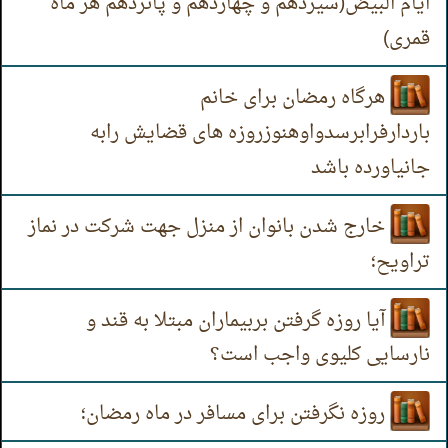
ایام البیض(سیزدهم و چهاردهم و پانزدهم هر ماه
قمری)
هرگاه رمضان برای خانم
باردارفرابرسدواوهنوزروزه های قضایش رابه
جانیاورده باشد
خارج شدن بانوان از منزل جهت شرکت در نماز
تراویح؛
آیا روزه گرفتن بربیماران مبتلا به قند و
نارسایی کلیوی واجب است؟
روزه نگرفتن برای مسافر در ماه رمضان؛