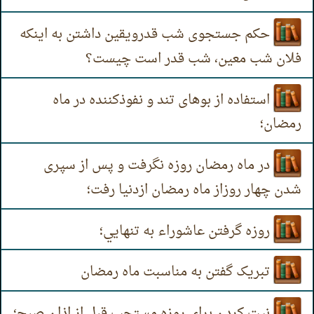
حکم جستجوی شب قدرویقین داشتن به اینکه
فلان شب معین، شب قدر است چیست؟
استفاده از بوهای تند و نفوذکننده در ماه
رمضان؛
در ماه رمضان روزه نگرفت و پس از سپری
شدن چهار روزاز ماه رمضان ازدنیا رفت؛
روزه گرفتن عاشوراء به تنهايي؛
تبریک گفتن به مناسبت ماه رمضان
نیت کردن برای روزه مستحب قبل از اذان صبح؛