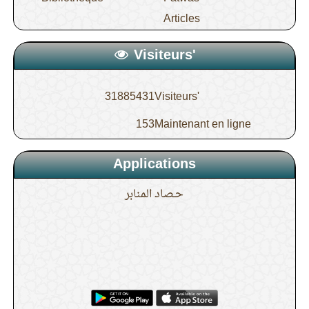
Articles
Visiteurs'
31885431
Visiteurs'
153
Maintenant en ligne
Applications
حـصاد المنابر