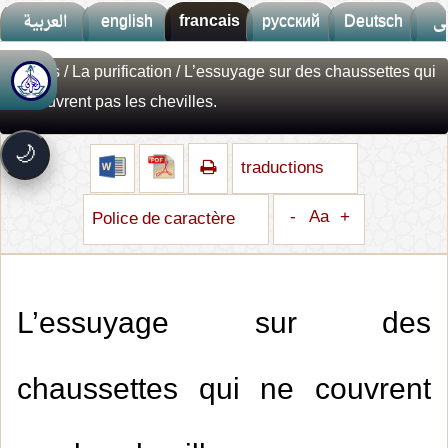
العربية
english
francais
русский
Deutsch
ى
Fatwas
/
La purification
/ L’essuyage sur des chaussettes qui
🚀
جديد الموقع!
ne couvrent pas les chevilles.
تعرف على أحدث المميزات
سرعة فائقة
⚡
🌙
تحميل أسرع بـ 3× من قبل
traductions
تصميم جديد كلياً
🎨
واجهة أكثر أناقة وسهولة
-
Aa
+
Police de caractère
إشعارات ذكية
🔔
تتابع كل جديد بخطوة واحدة
L’essuyage sur des
chaussettes qui ne couvrent