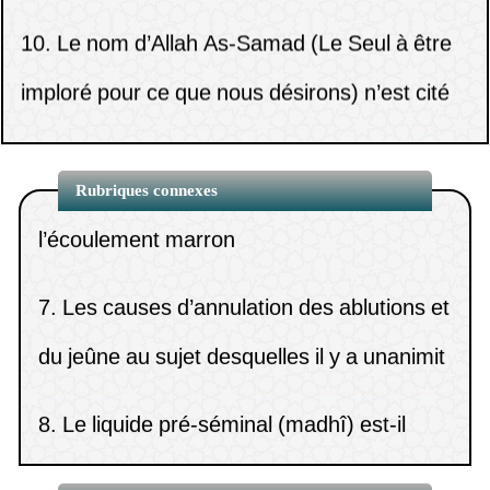
péchés par le destin.
chau
imploré pour ce que nous désirons) n’est cité
4.
L’avis du Dr Khâlid Al-Muslih sur le
(
Vues22672 )
6.
Quel est le jugement concernant
11.
Le jugement concernant le
soufisme.
l’écoulement jaunâtre (safrah) et
fait d’entrer aux toilettes avec un téléphone
5.
Le nom d’Allah As-Samad (Le Seul à
l’écoulement marron
Rubriques connexes
portable sur
(
Vues21934 )
être imploré pour ce que nous désirons)
7.
Les causes d’annulation des ablutions et
12.
Utiliser des crèmes pour la peau pendant
n’est cité
du jeûne au sujet desquelles il y a unanimit
Ramadan.
(
Vues21318 )
6.
Que signifie le soufisme islamique ?
8.
Le liquide pré-séminal (madhî) est-il
13.
Le lavage de la femme avec de l’eau sur
7.
L’innovation des Khawârij n’est pas
impur ?
laquelle on a récité [du Coran].
(
Vues19204 )
fondée sur l’athéisme et l’hérésie.