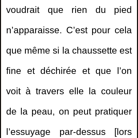
voudrait que rien du pied
n’apparaisse. C’est pour cela
1.
Etudier dans un collège mixte
que même si la chaussette est
2.
la personne qui meurt électrocutée à le
même statut que celle qui meurt brulée?
fine et déchirée et que l’on
3.
Est-il permis de jouer à la PlayStation?
voit à travers elle la couleur
4.
Participer à des cérémonies dans lesquelles
de la peau, on peut pratiquer
1.
Le liquide pré-séminal (madhî) est-il impur ?
on porte des habits impudiques
(
Vues87621 )
l’essuyage par-dessus [lors
2.
Le madhy (liquide pré-
5.
Tricher lors des examens…